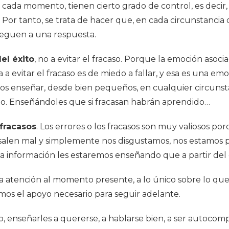
n cada momento, tienen cierto grado de control, es decir
. Por tanto, se trata de hacer que, en cada circunstancia
lleguen a una respuesta.
el éxito
, no a evitar el fracaso. Porque la emoción asocia
a evitar el fracaso es de miedo a fallar, y esa es una emo
os enseñar, desde bien pequeños, en cualquier circunsta
o. Enseñándoles que si fracasan habrán aprendido…
 fracasos
. Los errores o los fracasos son muy valiosos p
os salen mal y simplemente nos disgustamos, nos estamos
sa información les estaremos enseñando que a partir de
r la atención al momento presente, a lo único sobre lo que
ismos el apoyo necesario para seguir adelante.
mo, enseñarles a quererse, a hablarse bien, a ser autocom