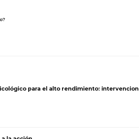
ro?
cológico para el alto rendimiento: intervencion
a la acción