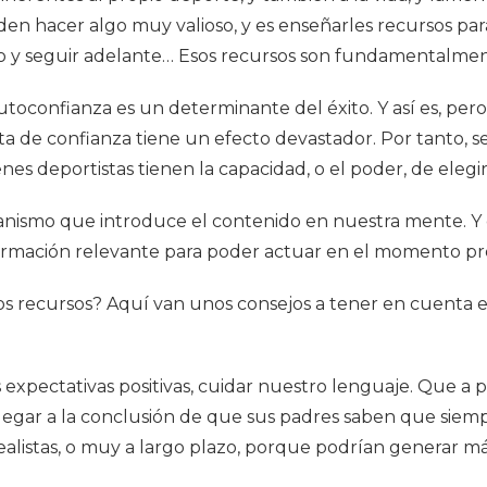
eden hacer algo muy valioso, y es enseñarles recursos para
so y seguir adelante… Esos recursos son fundamentalme
 autoconfianza es un determinante del éxito. Y así es, p
ta de confianza tiene un efecto devastador. Por tanto, s
nes deportistas tienen la capacidad, o el poder, de elegi
canismo que introduce el contenido en nuestra mente. Y 
formación relevante para poder actuar en el momento p
s recursos? Aquí van unos consejos a tener en cuenta en e
s expectativas positivas, cuidar nuestro lenguaje. Que a 
llegar a la conclusión de que sus padres saben que siem
realistas, o muy a largo plazo, porque podrían generar m