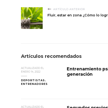
ARTÍCULO ANTERIOR
Fluir, estar en zona ¿Cómo lo log
Artículos recomendados
Entrenamiento psi
ACTUALIZADO EL
ENERO 14, 2022
generación
DEPORTISTAS
ENTRENADORES
Segundos previos 
ACTUALIZADO EL