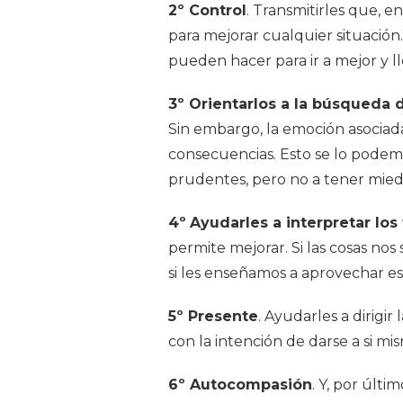
2º Control
. Transmitirles que, e
para mejorar cualquier situación
pueden hacer para ir a mejor y 
3º Orientarlos a la búsqueda d
Sin embargo, la emoción asociada 
consecuencias. Esto se lo podem
prudentes, pero no a tener mied
4º
Ayudarles a interpretar los
permite mejorar. Si las cosas n
si les enseñamos a aprovechar e
5º Presente
. Ayudarles a dirigi
con la intención de darse a si m
6º Autocompasión
. Y, por últi