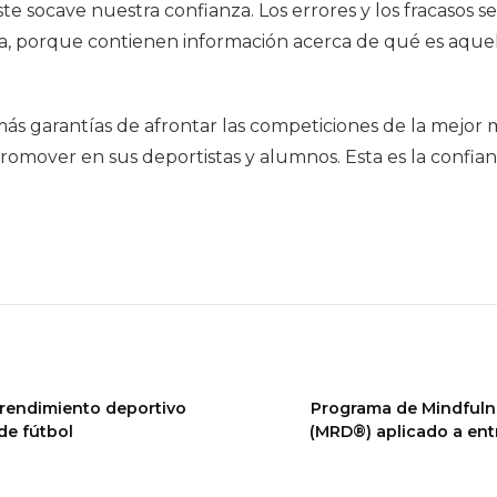
ste socave nuestra confianza. Los errores y los fracasos 
ia, porque contienen información acerca de qué es aqu
más garantías de afrontar las competiciones de la mejor 
omover en sus deportistas y alumnos. Esta es la confian
 rendimiento deportivo
Programa de Mindfulne
de fútbol
(MRD®) aplicado a ent