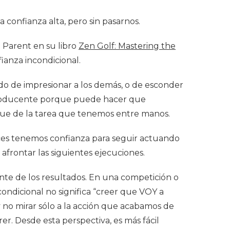
 confianza alta, pero sin pasarnos.
 Parent en su libro
Zen Golf: Mastering the
fianza incondicional.
do de impresionar a los demás, o de esconder
aproducente porque puede hacer que
ue de la tarea que tenemos entre manos.
nces tenemos confianza para seguir actuando
afrontar las siguientes ejecuciones.
te de los resultados. En una competición o
condicional no significa “creer que VOY a
y no mirar sólo a la acción que acabamos de
er. Desde esta perspectiva, es más fácil