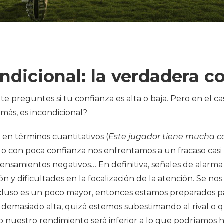
ndicional: la verdadera c
 preguntes si tu confianza es alta o baja. Pero en el ca
más, es incondicional?
en términos cuantitativos (
Este jugador tiene mucha conf
go con poca confianza nos enfrentamos a un fracaso casi 
 pensamientos negativos… En definitiva, señales de alarm
 dificultades en la focalización de la atención. Se nos 
ncluso es un poco mayor, entonces estamos preparados pa
s demasiado alta, quizá estemos subestimando al rival 
so nuestro rendimiento será inferior a lo que podríamos h