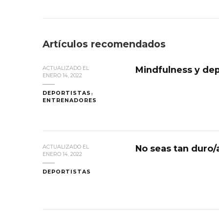
Artículos recomendados
Mindfulness y de
ACTUALIZADO EL
ENERO 14, 2022
DEPORTISTAS
ENTRENADORES
No seas tan duro/
ACTUALIZADO EL
ENERO 14, 2022
DEPORTISTAS