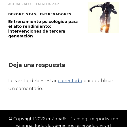
ACTUALIZADO EL
ENERO 14, 2022
DEPORTISTAS
ENTRENADORES
Entrenamiento psicológico para
el alto rendimiento:
intervenciones de tercera
generación
Deja una respuesta
Lo siento, debes estar
conectado
para publicar
un comentario.
© Copyright 2026
enZona® - Psicología deportiva en
Valencia
. Todos los derechos reservados.
Vilva |