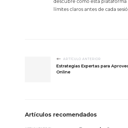
descubre cómo esta plataforma p
límites claros antes de cada sesi
ARTÍCULO ANTERIOR
Estrategias Expertas para Aprovec
Online
Artículos recomendados