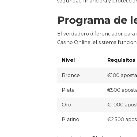
seguridad financiera y protecció
Programa de l
El verdadero diferenciador para 
Casino Online, el sistema funcion
Nivel
Requisitos
Bronce
€100 apost
Plata
€500 apost
Oro
€1 000 apos
Platino
€2 500 apos