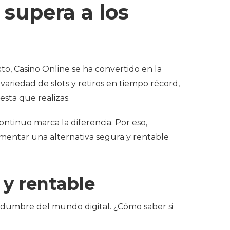
 supera a los
o, Casino Online se ha convertido en la
ariedad de slots y retiros en tiempo récord,
sta que realizas.
ntinuo marca la diferencia. Por eso,
imentar una alternativa segura y rentable
 y rentable
rtidumbre del mundo digital. ¿Cómo saber si