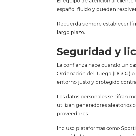
El equipo de atención al cliente 
español fluido y pueden resolve
Recuerda siempre establecer lími
largo plazo.
Seguridad y li
La confianza nace cuando un cas
Ordenación del Juego (DGOJ) o l
entorno justo y protegido contra
Los datos personales se cifran m
utilizan generadores aleatorios
proveedores.
Incluso plataformas como Sporti