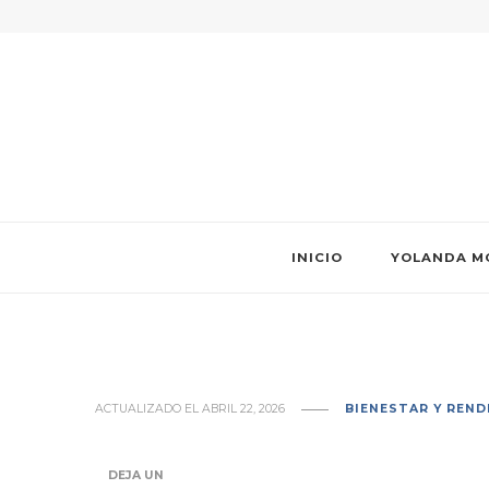
enZona® – Psicología deportiv
Especialista en psicología del deporte en Valencia. Espe
INICIO
YOLANDA M
ACTUALIZADO EL
ABRIL 22, 2026
BIENESTAR Y REN
DEJA UN