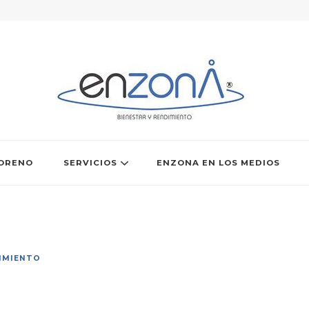
a en Valencia
cialista en alto rendimiento deportivo en Valencia
ORENO
SERVICIOS
ENZONA EN LOS MEDIOS
DIMIENTO