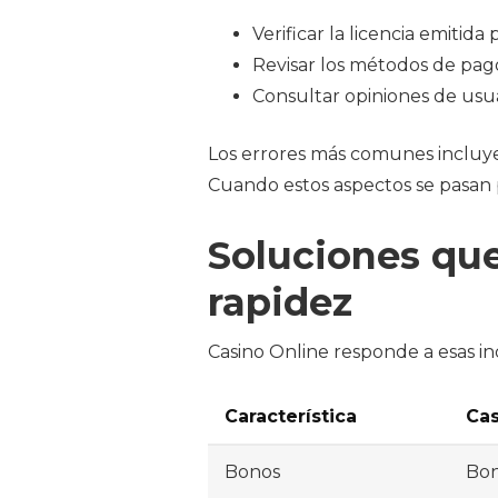
Verificar la licencia emitid
Revisar los métodos de pag
Consultar opiniones de usua
Los errores más comunes incluyen
Cuando estos aspectos se pasan p
Soluciones que
rapidez
Casino Online responde a esas 
Característica
Cas
Bonos
Bon