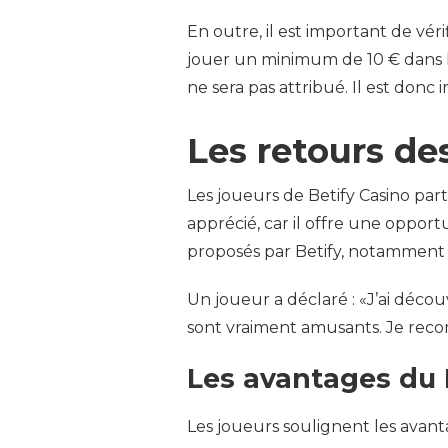
En outre, il est important de vér
jouer un minimum de 10 € dans le
ne sera pas attribué. Il est don
Les retours des
Les joueurs de Betify Casino part
apprécié, car il offre une oppor
proposés par Betify, notamment le
Un joueur a déclaré : «J’ai découv
sont vraiment amusants. Je reco
Les avantages du 
Les joueurs soulignent les avanta