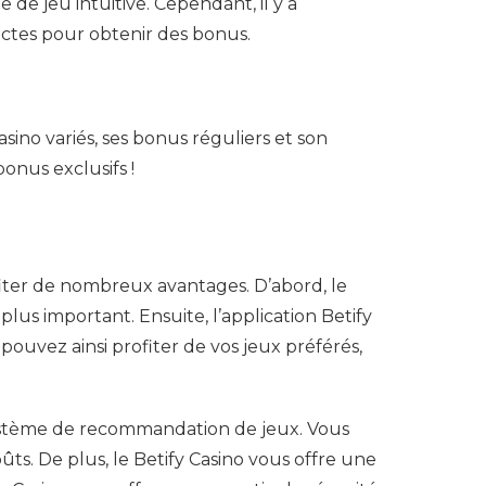
 de jeu intuitive. Cependant, il y a
rictes pour obtenir des bonus.
sino variés, ses bonus réguliers et son
bonus exclusifs !
iter de nombreux avantages. D’abord, le
us important. Ensuite, l’application Betify
ouvez ainsi profiter de vos jeux préférés,
 système de recommandation de jeux. Vous
ts. De plus, le Betify Casino vous offre une