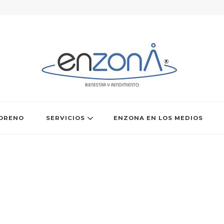
a en Valencia
cialista en alto rendimiento deportivo en Valencia
ORENO
SERVICIOS
ENZONA EN LOS MEDIOS