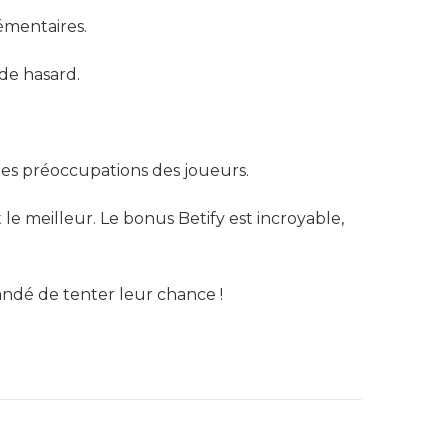
émentaires.
 de hasard.
 les préoccupations des joueurs.
t le meilleur. Le bonus Betify est incroyable,
mandé de tenter leur chance !