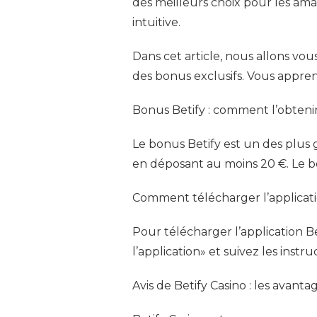
des meilleurs choix pour les ama
intuitive.
Dans cet article, nous allons vou
des bonus exclusifs. Vous appr
Bonus Betify : comment l’obtenir
Le bonus Betify est un des plus
en déposant au moins 20 €. Le bo
Comment télécharger l’applicati
Pour télécharger l’application Be
l’application» et suivez les instru
Avis de Betify Casino : les avanta