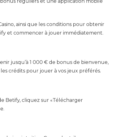
s bonus réguliers et une application mobile
asino, ainsi que les conditions pour obtenir
tify et commencer à jouer immédiatement.
tenir jusqu’à 1 000 € de bonus de bienvenue,
es crédits pour jouer à vos jeux préférés.
de Betify, cliquez sur «Télécharger
e.