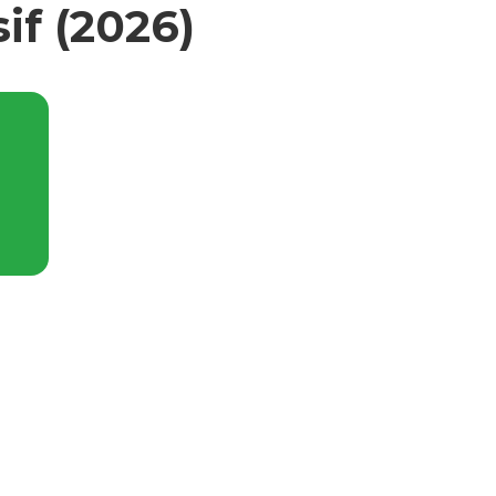
if (2026)