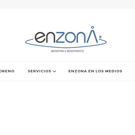
a en Valencia
cialista en alto rendimiento deportivo en Valencia
ORENO
SERVICIOS
ENZONA EN LOS MEDIOS