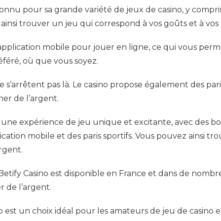
onnu pour sa grande variété de jeux de casino, y compris
 ainsi trouver un jeu qui correspond à vos goûts et à vos
e application mobile pour jouer en ligne, ce qui vous pe
référé, où que vous soyez.
 s’arrêtent pas là. Le casino propose également des paris
er de l’argent.
e une expérience de jeu unique et excitante, avec des b
cation mobile et des paris sportifs. Vous pouvez ainsi tr
rgent.
 Betify Casino est disponible en France et dans de nombr
 de l’argent.
o est un choix idéal pour les amateurs de jeu de casino et