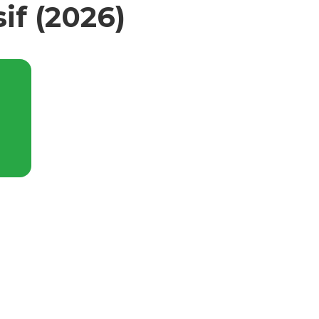
if (2026)