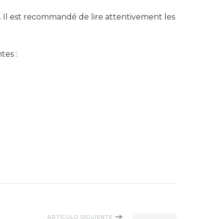
. Il est recommandé de lire attentivement les
tes :
ARTÍCULO SIGUIENTE