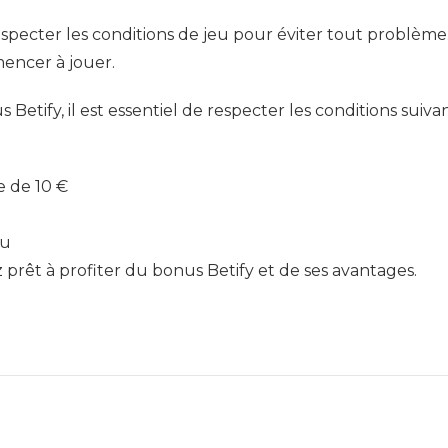
specter les conditions de jeu pour éviter tout problème
encer à jouer.
etify, il est essentiel de respecter les conditions suivan
 de 10 €
eu
 prêt à profiter du bonus Betify et de ses avantages.