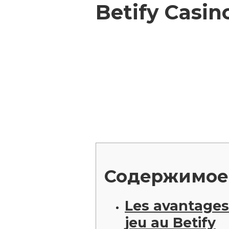
Betify Casin
Содержимое
Les avantages
jeu au Betify