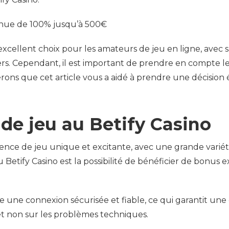
nue de 100% jusqu’à 500€
excellent choix pour les amateurs de jeu en ligne, avec s
iers. Cependant, il est important de prendre en compte le
ons que cet article vous a aidé à prendre une décision 
de jeu au Betify Casino
ience de jeu unique et excitante, avec une grande variété
Betify Casino est la possibilité de bénéficier de bonus e
e une connexion sécurisée et fiable, ce qui garantit une
 et non sur les problèmes techniques.