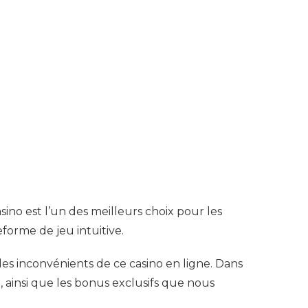
sino est l’un des meilleurs choix pour les
forme de jeu intuitive.
les inconvénients de ce casino en ligne. Dans
o, ainsi que les bonus exclusifs que nous