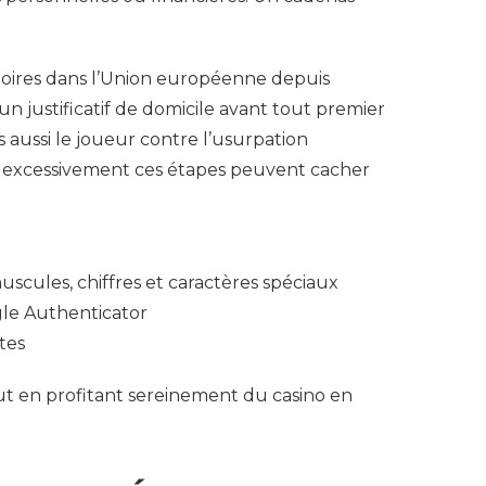
oires dans l’Union européenne depuis
’un justificatif de domicile avant tout premier
 aussi le joueur contre l’usurpation
ient excessivement ces étapes peuvent cacher
scules, chiffres et caractères spéciaux
gle Authenticator
tes
out en profitant sereinement du casino en