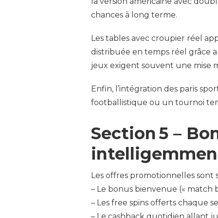
la version américaine avec doubl
chances à long terme.
Les tables avec croupier réel app
distribuée en temps réel grâce 
jeux exigent souvent une mise mi
Enfin, l’intégration des paris sp
footballistique ou un tournoi ten
Section 5 – Bo
intelligemmen
Les offres promotionnelles sont s
– Le bonus bienvenue (« match b
– Les free spins offerts chaque 
– Le cashback quotidien allant j