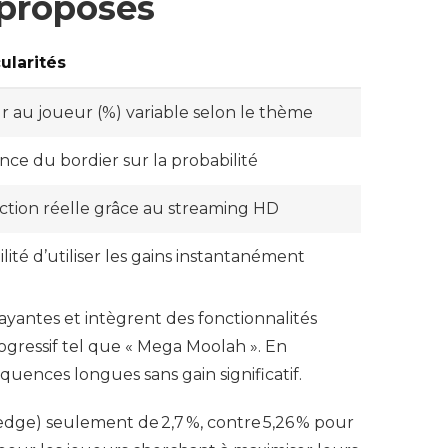
 proposés
cularités
r au joueur (%) variable selon le thème
nce du bordier sur la probabilité
action réelle grâce au streaming HD
ilité d’utiliser les gains instantanément
payantes et intègrent des fonctionnalités
ogressif tel que « Mega Moolah ». En
uences longues sans gain significatif.
dge) seulement de 2,7 %, contre 5,26 % pour