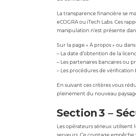
La transparence financière se ma
eCOGRA ou iTech Labs. Ces rappor
manipulation n’est présente dans
Sur la page « À propos » ou dans 
– La date d’obtention de la lic
– Les partenaires bancaires ou p
– Les procédures de vérification
En suivant ces critères vous réd
pleinement du nouveau paysage 
Section 3 – Sé
Les opérateurs sérieux utilisent
serveurs. Ce cryptage empêche to