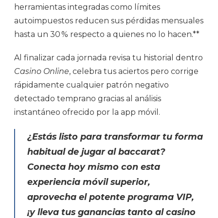
herramientas integradas como límites
autoimpuestos reducen sus pérdidas mensuales
hasta un ​30 %​ respecto a quienes no lo hacen.**
Al finalizar cada jornada revisa tu historial dentro
Casino Online
, celebra tus aciertos pero corrige
rápidamente cualquier patrón negativo
detectado temprano gracias al análisis
instantáneo ofrecido por la app móvil.
¿Estás listo para transformar tu forma
habitual dе jugar al baccarat?
Conecta hoy mismo con esta
experiencia móvil superior,
aprovecha el potente programa VIP,
¡y lleva tus ganancias tanto al casino