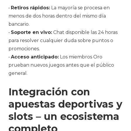
•
Retiros rápidos:
La mayoría se procesa en
menos de dos horas dentro del mismo día
bancario.
•
Soporte en vivo:
Chat disponible las 24 horas
para resolver cualquier duda sobre puntos o
promociones.
•
Acceso anticipado:
Los miembros Oro
prueban nuevos juegos antes que el público
general.
Integración con
apuestas deportivas y
slots – un ecosistema
completo