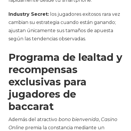
rápidamente desde tu smartphone.
Industry Secret:
los jugadores exitosos rara vez
cambian su estrategia cuando están ganando;
ajustan únicamente sus tamaños de apuesta
según las tendencias observadas.
Programa de lealtad y
recompensas
exclusivas para
jugadores de
baccarat
Además del atractivo
bono bienvenida
,
Casino
Online
premia la constancia mediante un