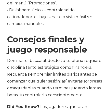
del menú “Promociones”.
• Dashboard único – controla saldo
casino‑deportes bajo una sola vista móvil sin
cambios manuales.
Consejos finales y
juego responsable
Dominar el baccarat desde tu teléfono requiere
disciplina tanto estratégica como financiera.
Recuerda siempre fijar límites diarios antes de
comenzar cualquier sesión; así evitarás sorpresas
desagradables cuando termines jugando largas
horas sin controlarlo conscientemente.
Did You Know?
Los jugadores que usan