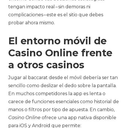
tengan impacto real – sin demoras ni
complicaciones – este es el sitio que debes
probar ahora mismo.
El entorno móvil de
Casino Online frente
a otros casinos
Jugar al baccarat desde el móvil debería ser tan
sencillo como deslizar el dedo sobre la pantalla.
En muchos competidores la app es lenta o
carece de funciones esenciales como historial de
manos o filtros por tipo de apuesta. En cambio,
Casino Online
ofrece una app nativa disponible
para iOS y Android que permite: