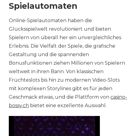
Spielautomaten
Online-Spielautomaten haben die
Glücksspielwelt revolutioniert und bieten
Spielern von überall her ein unvergleichliches
Erlebnis. Die Vielfalt der Spiele, die grafische
Gestaltung und die spannenden
Bonusfunktionen ziehen Millionen von Spielern
weltweit in ihren Bann. Von klassischen
Früchteslots bis hin zu modernen Video-Slots
mit komplexen Storylines gibt es für jeden
Geschmack etwas, und die Plattform von
casino-
bossy.ch
bietet eine exzellente Auswahl.