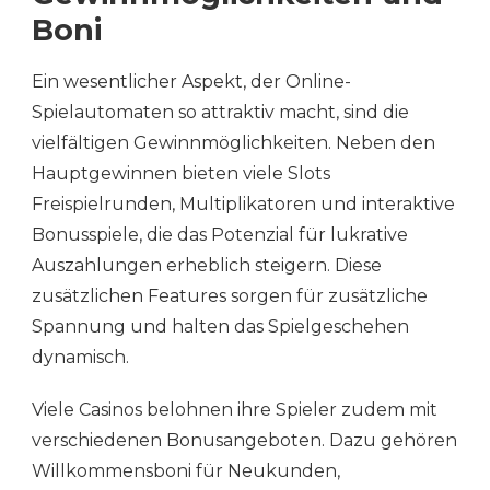
Boni
Ein wesentlicher Aspekt, der Online-
Spielautomaten so attraktiv macht, sind die
vielfältigen Gewinnmöglichkeiten. Neben den
Hauptgewinnen bieten viele Slots
Freispielrunden, Multiplikatoren und interaktive
Bonusspiele, die das Potenzial für lukrative
Auszahlungen erheblich steigern. Diese
zusätzlichen Features sorgen für zusätzliche
Spannung und halten das Spielgeschehen
dynamisch.
Viele Casinos belohnen ihre Spieler zudem mit
verschiedenen Bonusangeboten. Dazu gehören
Willkommensboni für Neukunden,