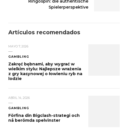
Ringospin: die authentische
Spielerperspektive
Artículos recomendados
MAYO 7, 2026
GAMBLING
Zakręć bębnami, aby wygrać w
wielkim stylu: Najlepsze wrażenia
z gry kasynowej o łowieniu ryb na
lodzie
ABRIL 14, 2026
GAMBLING
Förfina din Bigclash-strategi och
nå berömda spelvinster