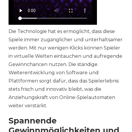
Die Technologie hat es ermöglicht, dass diese
Spiele immer zugänglicher und unterhaltsamer
werden. Mit nur wenigen Klicks können Spieler
in virtuelle Welten eintauchen und aufregende
Gewinnchancen nutzen. Die ständige
Weiterentwicklung von Software und
Plattformen sorgt dafür, dass das Spielerlebnis
stets frisch und innovativ bleibt, was die
Anziehungskraft von Online-Spielautomaten
weiter verstärkt.
Spannende
Gewinnmöglichkeiten und