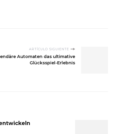
ARTÍCULO SIGUIENTE
gendäre Automaten das ultimative
Glücksspiel-Erlebnis
 entwickeln