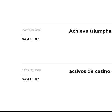
Achieve triumphan
MAYO 20, 2026
GAMBLING
activos de casino
ABRIL 30, 2026
GAMBLING