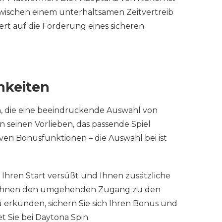
d zwischen einem unterhaltsamen Zeitvertreib
ert auf die Förderung eines sicheren
hkeiten
en, die eine beeindruckende Auswahl von
von seinen Vorlieben, das passende Spiel
iven Bonusfunktionen – die Auswahl bei ist
 Ihren Start versüßt und Ihnen zusätzliche
icht Ihnen den umgehenden Zugang zu den
u erkunden, sichern Sie sich Ihren Bonus und
t Sie bei Daytona Spin.