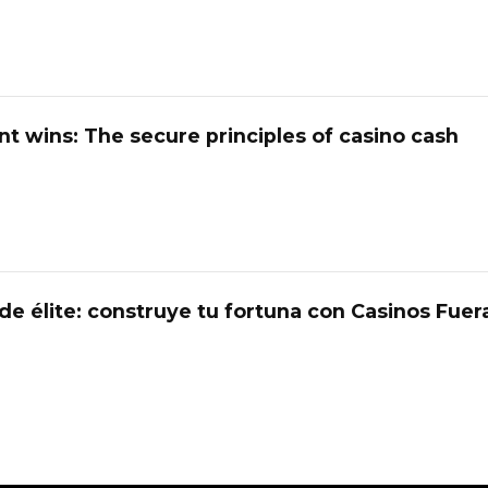
t wins: The secure principles of casino cash
 de élite: construye tu fortuna con Casinos Fue