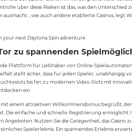
Kontrolle über diese Risiken ist das, was den Unterschie
ausmacht. , wie auch andere etablierte Casinos, legt W
 Tor zu spannenden Spielmöglic
gende Plattform für Liebhaber von Online-Spielautomat
ielfalt stellt sicher, dass für jeden Spieler, unabhängig 
rüchteslots bis hin zu modernen Video-Slots mit innovat
tdecken ein.
e mit einem attraktiven Willkommensbonus begrüßt, der
ietet. Die einfache und schnelle Registrierung ermögl
len Angeboten. Nutzen Sie die Gelegenheit, das Casino z
önliches Spielerlebnis. Ein spannendes Erlebnis erwarte