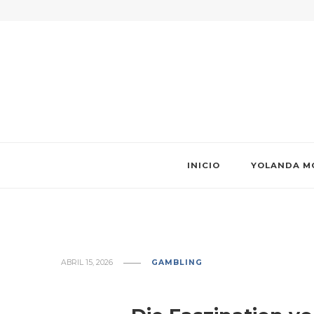
enZona® – Psicología deportiv
Especialista en psicología del deporte en Valencia. Espe
INICIO
YOLANDA M
ABRIL 15, 2026
GAMBLING