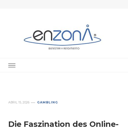
enZona® – Psicología deportiva en
Especialista en psicología del deporte en Valencia. Especialista en
alto rendimiento deportivo en Valencia
Valencia
ABRIL 15, 2026
GAMBLING
Die Faszination des Online-