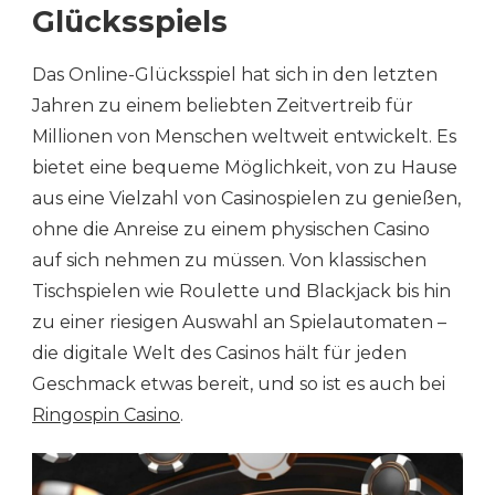
Glücksspiels
Das Online-Glücksspiel hat sich in den letzten
Jahren zu einem beliebten Zeitvertreib für
Millionen von Menschen weltweit entwickelt. Es
bietet eine bequeme Möglichkeit, von zu Hause
aus eine Vielzahl von Casinospielen zu genießen,
ohne die Anreise zu einem physischen Casino
auf sich nehmen zu müssen. Von klassischen
Tischspielen wie Roulette und Blackjack bis hin
zu einer riesigen Auswahl an Spielautomaten –
die digitale Welt des Casinos hält für jeden
Geschmack etwas bereit, und so ist es auch bei
Ringospin Casino
.