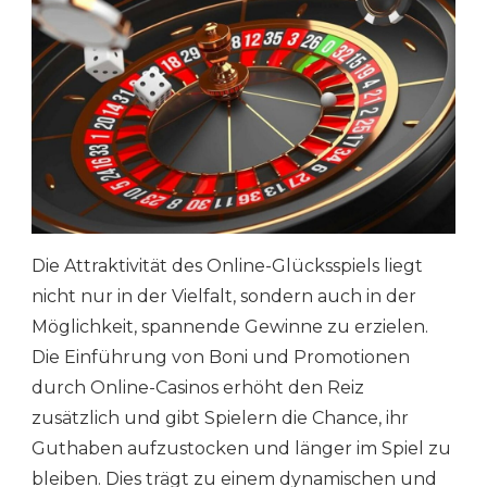
Die Attraktivität des Online-Glücksspiels liegt
nicht nur in der Vielfalt, sondern auch in der
Möglichkeit, spannende Gewinne zu erzielen.
Die Einführung von Boni und Promotionen
durch Online-Casinos erhöht den Reiz
zusätzlich und gibt Spielern die Chance, ihr
Guthaben aufzustocken und länger im Spiel zu
bleiben. Dies trägt zu einem dynamischen und