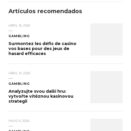
Artículos recomendados
ABRIL 16, 2026
GAMBLING
Surmontez les défis de casino
vos bases pour des jeux de
hasard efficaces
ABRIL 10, 2026
GAMBLING
Analyzujte svou další hru:
vytvořte vítěznou kasinovou
strategii
MAYO 5, 2026