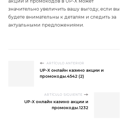
акций и промокодов в UP-X может
значительно увеличить вашу выгоду, если вы
будете внимательны к деталям и следить за
актуальными предложениями.
ARTÍCULO ANTERIOR
UP-X онлайн казино акции и
промокоды.4542 (2)
ARTÍCULO SIGUIENTE
UP-X онлайн казино акции и
промокоды.1232