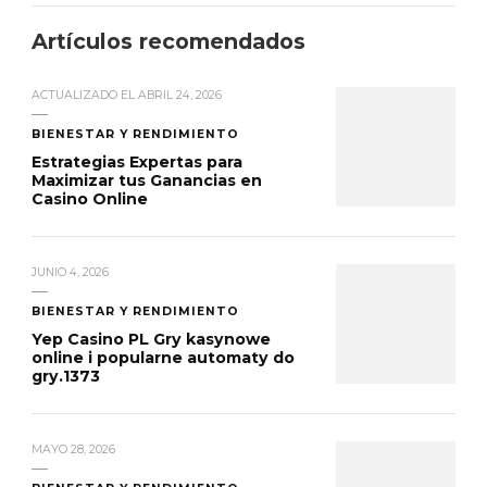
Artículos recomendados
ACTUALIZADO EL
ABRIL 24, 2026
BIENESTAR Y RENDIMIENTO
Estrategias Expertas para
Maximizar tus Ganancias en
Casino Online
JUNIO 4, 2026
BIENESTAR Y RENDIMIENTO
Yep Casino PL Gry kasynowe
online i popularne automaty do
gry.1373
MAYO 28, 2026