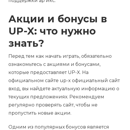
поддержки ap икс.
Акции и бонусы в
UP-X: что нужно
знать?
Перед тем как начать играть, обязательно
ознакомьтесь с акциями и бонусами,
которые предоставляет UP-X. На
официальном сайте up-x официальный сайт
вход, вы найдете актуальную информацию о
текущих предложениях. Рекомендуем
регулярно проверять сайт, чтобы не
пропустить новые акции.
Одним из популярных бонусов является