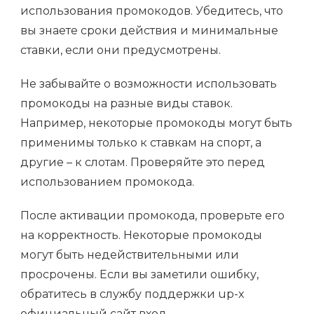
использования промокодов. Убедитесь, что
вы знаете сроки действия и минимальные
ставки, если они предусмотрены.
Не забывайте о возможности использовать
промокоды на разные виды ставок.
Например, некоторые промокоды могут быть
применимы только к ставкам на спорт, а
другие – к слотам. Проверяйте это перед
использованием промокода.
После активации промокода, проверьте его
на корректность. Некоторые промокоды
могут быть недействительными или
просрочены. Если вы заметили ошибку,
обратитесь в службу поддержки up-x
официальный сайт вход.