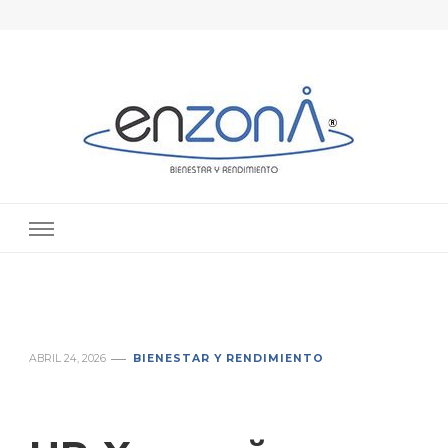
enZona® – Psicología deportiva en
Especialista en psicología del deporte en Valencia. Especialista en
alto rendimiento deportivo en Valencia
Valencia
ABRIL 24, 2026
BIENESTAR Y RENDIMIENTO