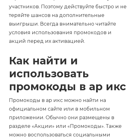
участников. Поэтому действуйте быстро и не
теряйте шансов на дополнительные
выигрыши. Всегда внимательно читайте
условия использования промокодов и
акций перед их активацией.
Как найти и
использовать
промокоды в ap икс
Промокоды в ap икс можно найти на
официальном сайте или в мобильном
приложении. Обычно они размещены в
разделе «Акции» или «Промокоды». Также
можно воспользоваться социальными