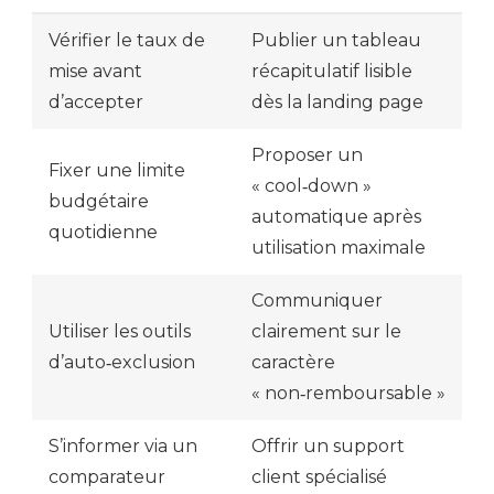
Vérifier le taux de
Publier un tableau
mise avant
récapitulatif lisible
d’accepter
dès la landing page
Proposer un
Fixer une limite
« cool‑down »
budgétaire
automatique après
quotidienne
utilisation maximale
Communiquer
Utiliser les outils
clairement sur le
d’auto‑exclusion
caractère
« non‑remboursable »
S’informer via un
Offrir un support
comparateur
client spécialisé