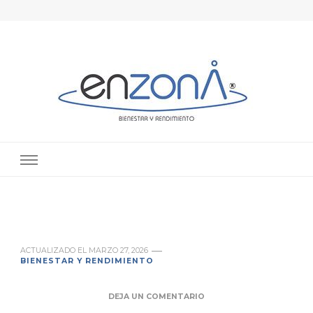
enZona® – Psicología deportiva en
Especialista en psicología del deporte en Valencia. Especialista en
alto rendimiento deportivo en Valencia
Valencia
ACTUALIZADO EL
MARZO 27, 2026
BIENESTAR Y RENDIMIENTO
DEJA UN COMENTARIO