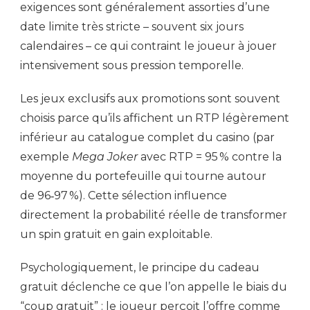
exigences sont généralement assorties d’une
date limite très stricte – souvent six jours
calendaires – ce qui contraint le joueur à jouer
intensivement sous pression temporelle.
Les jeux exclusifs aux promotions sont souvent
choisis parce qu’ils affichent un RTP légèrement
inférieur au catalogue complet du casino (par
exemple
Mega Joker
avec RTP = 95 % contre la
moyenne du portefeuille qui tourne autour
de 96‑97 %). Cette sélection influence
directement la probabilité réelle de transformer
un spin gratuit en gain exploitable.
Psychologiquement, le principe du cadeau
gratuit déclenche ce que l’on appelle le biais du
“coup gratuit” : le joueur perçoit l’offre comme