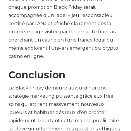
chaque promotion Black Friday serait
accompagnée d’un label « jeu responsable »
certifié par l’ANJ et affiché clairement dès la
première page visitée par l’internaute français
cherchant un casino en ligne france légal ou
même explorant l’univers émergent du crypto
casino en ligne.
Conclusion
Le Black Friday demeure aujourd’hui une
stratégie marketing puissante grâce aux free
spins qui attirent massivement nouveaux
joueurs et habitués désireux d’en profiter
rapidement. Pourtant cette manne publicitaire
soulève simultanément des questions éthiques