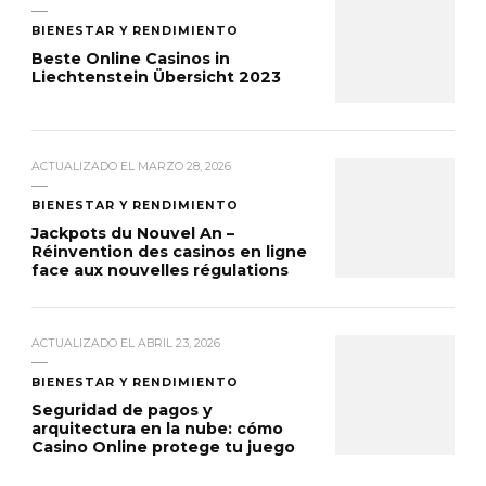
BIENESTAR Y RENDIMIENTO
Beste Online Casinos in
Liechtenstein Übersicht 2023
ACTUALIZADO EL
MARZO 28, 2026
BIENESTAR Y RENDIMIENTO
Jackpots du Nouvel An –
Réinvention des casinos en ligne
face aux nouvelles régulations
ACTUALIZADO EL
ABRIL 23, 2026
BIENESTAR Y RENDIMIENTO
Seguridad de pagos y
arquitectura en la nube: cómo
Casino Online protege tu juego