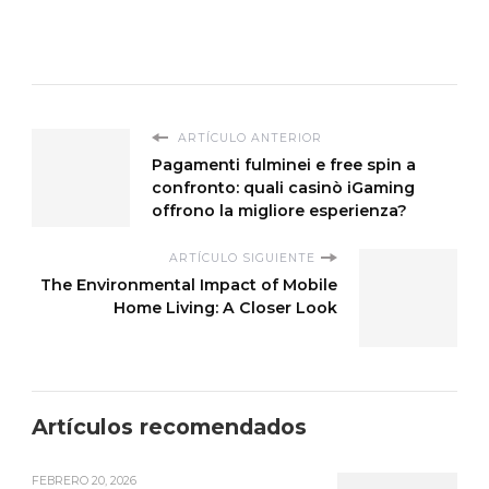
ARTÍCULO ANTERIOR
Pagamenti fulminei e free spin a
confronto: quali casinò iGaming
offrono la migliore esperienza?
ARTÍCULO SIGUIENTE
The Environmental Impact of Mobile
Home Living: A Closer Look
Artículos recomendados
FEBRERO 20, 2026