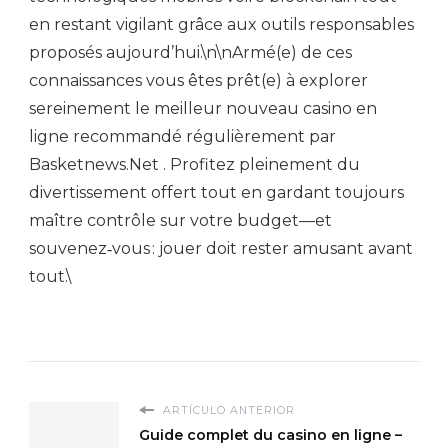
en restant vigilant grâce aux outils responsables
proposés aujourd’hui.\n\nArmé(e) de ces
connaissances vous êtes prêt(e) à explorer
sereinement le meilleur nouveau casino en
ligne recommandé régulièrement par
Basketnews.Net . Profitez pleinement du
divertissement offert tout en gardant toujours
maître contrôle sur votre budget—et
souvenez‑vous : jouer doit rester amusant avant
tout.\
ARTÍCULO ANTERIOR
Guide complet du casino en ligne –