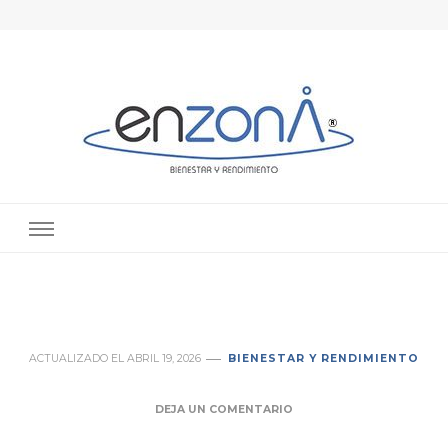
enZona® – Psicología deportiva en
Especialista en psicología del deporte en Valencia. Especialista en
alto rendimiento deportivo en Valencia
Valencia
ACTUALIZADO EL
ABRIL 19, 2026
BIENESTAR Y RENDIMIENTO
DEJA UN COMENTARIO