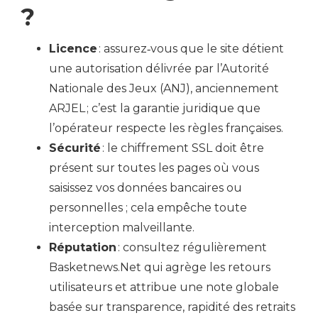
?
Licence
: assurez‑vous que le site détient
une autorisation délivrée par l’Autorité
Nationale des Jeux (ANJ), anciennement
ARJEL ; c’est la garantie juridique que
l’opérateur respecte les règles françaises.
Sécurité
: le chiffrement SSL doit être
présent sur toutes les pages où vous
saisissez vos données bancaires ou
personnelles ; cela empêche toute
interception malveillante.
Réputation
: consultez régulièrement
Basketnews.Net qui agrège les retours
utilisateurs et attribue une note globale
basée sur transparence, rapidité des retraits