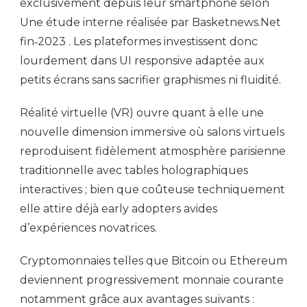
exclusivement depuis leur smartphone selon
Une étude interne réalisée par Basketnews.Net
fin‑2023 . Les plateformes investissent donc
lourdement dans UI responsive adaptée aux
petits écrans sans sacrifier graphismes ni fluidité.
Réalité virtuelle (VR) ouvre quant à elle une
nouvelle dimension immersive où salons virtuels
reproduisent fidèlement atmosphère parisienne
traditionnelle avec tables holographiques
interactives ; bien que coûteuse techniquement
elle attire déjà early adopters avides
d’expériences novatrices.
Cryptomonnaies telles que Bitcoin ou Ethereum
deviennent progressivement monnaie courante
notamment grâce aux avantages suivants :