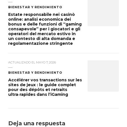
BIENESTAR Y RENDIMIENTO
Estate responsabile nei casinò
online: analisi economica dei
bonus e delle funzioni di “gaming
consapevole” per i giocatori e gli
operatori del mercato estivo in
un contesto di alta domanda e
regolamentazione stringente
ACTUALIZADO EL
MAYO 7, 2026
BIENESTAR Y RENDIMIENTO
Accélérer vos transactions sur les
sites de jeux : le guide complet
pour des dépôts et retraits
ultra‑rapides dans l’iGaming
Deja una respuesta