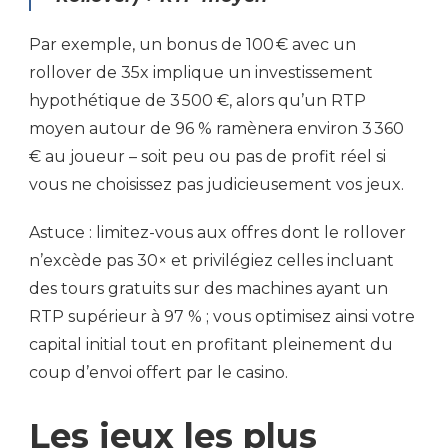
Par exemple, un bonus de 100 € avec un
rollover de 35x implique un investissement
hypothétique de 3 500 €, alors qu’un RTP
moyen autour de 96 % ramènera environ 3 360
€ au joueur – soit peu ou pas de profit réel si
vous ne choisissez pas judicieusement vos jeux.
Astuce : limitez-vous aux offres dont le rollover
n’excède pas 30× et privilégiez celles incluant
des tours gratuits sur des machines ayant un
RTP supérieur à 97 % ; vous optimisez ainsi votre
capital initial tout en profitant pleinement du
coup d’envoi offert par le casino.
Les jeux les plus