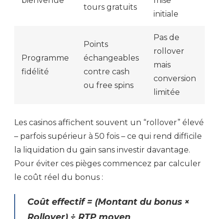
bienvenue
mise
tours gratuits
initiale
Pas de
Points
rollover
Programme
échangeables
mais
fidélité
contre cash
conversion
ou free spins
limitée
Les casinos affichent souvent un “rollover” élevé
– parfois supérieur à 50 fois – ce qui rend difficile
la liquidation du gain sans investir davantage.
Pour éviter ces pièges commencez par calculer
le coût réel du bonus :
Coût effectif = (Montant du bonus ×
Rollover) ÷ RTP moyen