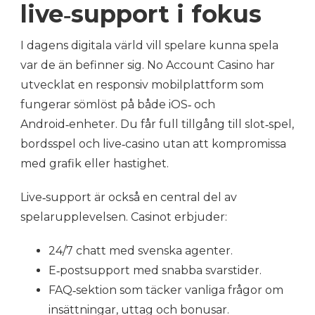
live‑support i fokus
I dagens digitala värld vill spelare kunna spela
var de än befinner sig. No Account Casino har
utvecklat en responsiv mobilplattform som
fungerar sömlöst på både iOS‑ och
Android‑enheter. Du får full tillgång till slot‑spel,
bordsspel och live‑casino utan att kompromissa
med grafik eller hastighet.
Live‑support är också en central del av
spelarupplevelsen. Casinot erbjuder:
24/7 chatt med svenska agenter.
E‑postsupport med snabba svarstider.
FAQ‑sektion som täcker vanliga frågor om
insättningar, uttag och bonusar.