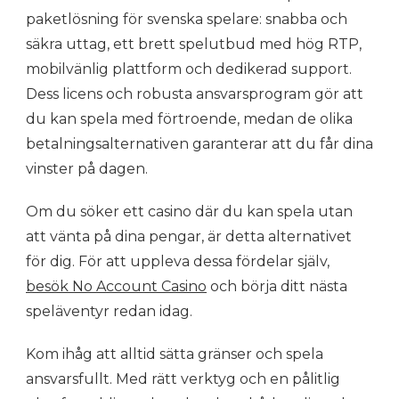
paketlösning för svenska spelare: snabba och
säkra uttag, ett brett spelutbud med hög RTP,
mobilvänlig plattform och dedikerad support.
Dess licens och robusta ansvarsprogram gör att
du kan spela med förtroende, medan de olika
betalningsalternativen garanterar att du får dina
vinster på dagen.
Om du söker ett casino där du kan spela utan
att vänta på dina pengar, är detta alternativet
för dig. För att uppleva dessa fördelar själv,
besök No Account Casino
och börja ditt nästa
speläventyr redan idag.
Kom ihåg att alltid sätta gränser och spela
ansvarsfullt. Med rätt verktyg och en pålitlig