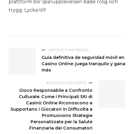
plattform blir spelupplevelsen både rolig och
trygg. Lycka till!
ARTÍCULO ANTERIOR
Guía definitiva de seguridad móvil en
Casino Online: juega tranquilo y gana
más
ARTÍCULO SIGUIENTE
Gioco Responsabile a Confronto
Culturale: Come i Principali Siti di
Casinò Online Riconoscono e
Supportano i Giocatori in Difficoltà e
Promuovono Strategie
Personalizzate per la Salute
Finanziaria dei Consumatori