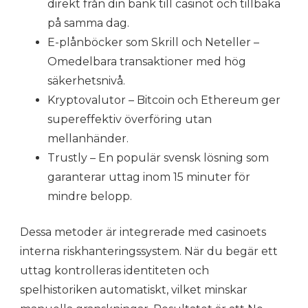
direkt från din bank till casinot och tillbaka
på samma dag.
E-plånböcker som Skrill och Neteller –
Omedelbara transaktioner med hög
säkerhetsnivå.
Kryptovalutor – Bitcoin och Ethereum ger
supereffektiv överföring utan
mellanhänder.
Trustly – En populär svensk lösning som
garanterar uttag inom 15 minuter för
mindre belopp.
Dessa metoder är integrerade med casinoets
interna riskhanteringssystem. När du begär ett
uttag kontrolleras identiteten och
spelhistoriken automatiskt, vilket minskar