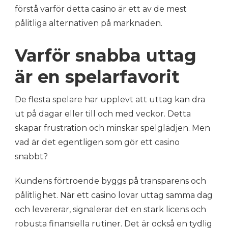
förstå varför detta casino är ett av de mest
pålitliga alternativen på marknaden.
Varför snabba uttag
är en spelarfavorit
De flesta spelare har upplevt att uttag kan dra
ut på dagar eller till och med veckor. Detta
skapar frustration och minskar spelglädjen. Men
vad är det egentligen som gör ett casino
snabbt?
Kundens förtroende byggs på transparens och
pålitlighet. När ett casino lovar uttag samma dag
och levererar, signalerar det en stark licens och
robusta finansiella rutiner. Det är också en tydlig