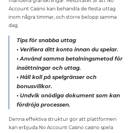
manuella granskningar. Resultatet är att No
Account Casino kan behandla de flesta uttag
inom några timmar, och större belopp samma
dag.
Tips för snabba uttag
• Verifiera ditt konto innan du spelar.
• Använd samma betalningsmetod för
insättningar och uttag.
• Håll koll på spelgränser och
bonusvillkor.
• Undvik onödiga dokument som kan
fördröja processen.
Denna effektiva struktur gör att plattformen
kan erbjuda No Account Casino casino spela