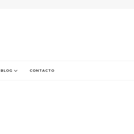
BLOG
CONTACTO