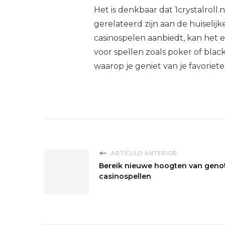
Het is denkbaar dat 1crystalroll
gerelateerd zijn aan de huiselijk
casinospelen aanbiedt, kan het 
voor spellen zoals poker of bla
waarop je geniet van je favoriete
ARTÍCULO ANTERIOR
Bereik nieuwe hoogten van genot
casinospellen