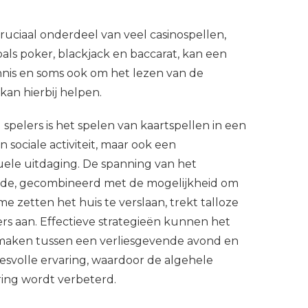
uciaal onderdeel van veel casinospellen,
oals poker, blackjack en baccarat, kan een
ennis en soms ook om het lezen van de
kan hierbij helpen.
 spelers is het spelen van kaartspellen in een
n sociale activiteit, maar ook een
tuele uitdaging. De spanning van het
de, gecombineerd met de mogelijkheid om
e zetten het huis te verslaan, trekt talloze
ers aan. Effectieve strategieën kunnen het
 maken tussen een verliesgevende avond en
esvolle ervaring, waardoor de algehele
ring wordt verbeterd.