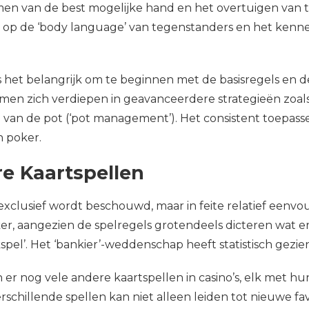
rmen van de best mogelijke hand en het overtuigen van t
en op de ‘body language’ van tegenstanders en het kenn
 het belangrijk om te beginnen met de basisregels en 
n zich verdiepen in geavanceerdere strategieën zoals ‘p
n van de pot (‘pot management’). Het consistent toepass
n poker.
e Kaartspellen
 exclusief wordt beschouwd, maar in feite relatief eenvoud
ker, aangezien de spelregels grotendeels dicteren wat
ijkspel’. Het ‘bankier’-weddenschap heeft statistisch gezi
n er nog vele andere kaartspellen in casino’s, elk met h
schillende spellen kan niet alleen leiden tot nieuwe f