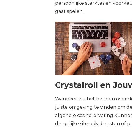
persoonlijke sterktes en voorkeu
gaat spelen.
Crystalroll en Jou
Wanneer we het hebben over de o
juiste omgeving te vinden om dez
algehele casino-ervaring kunnen
dergelijke site ook diensten of