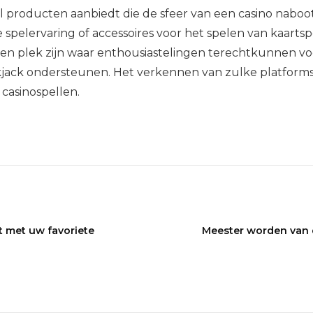
.nl producten aanbiedt die de sfeer van een casino naboo
e spelervaring of accessoires voor het spelen van kaartsp
een plek zijn waar enthousiastelingen terechtkunnen v
ckjack ondersteunen. Het verkennen van zulke platforms
 casinospellen.
 met uw favoriete
Meester worden van 