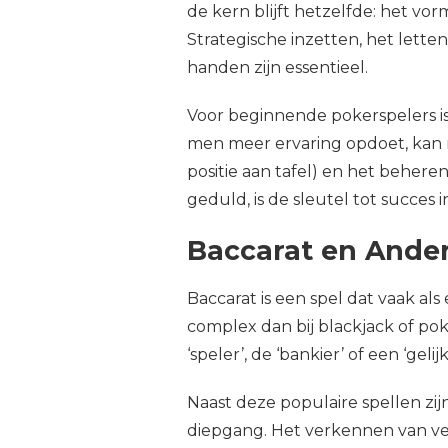
de kern blijft hetzelfde: het vo
Strategische inzetten, het lett
handen zijn essentieel.
Voor beginnende pokerspelers is
men meer ervaring opdoet, kan me
positie aan tafel) en het behere
geduld, is de sleutel tot succes i
Baccarat en Ander
Baccarat is een spel dat vaak als
complex dan bij blackjack of po
‘speler’, de ‘bankier’ of een ‘gel
Naast deze populaire spellen zij
diepgang. Het verkennen van ver