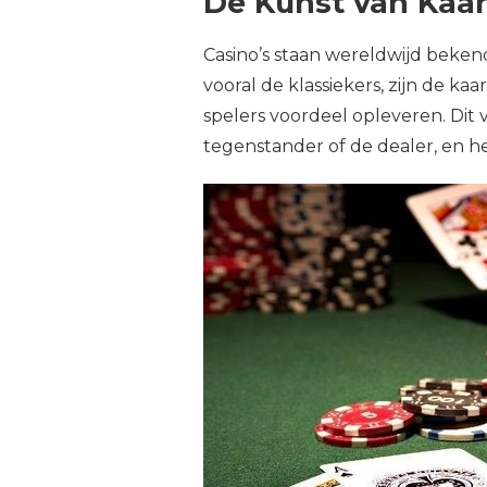
De Kunst van Kaar
Casino’s staan wereldwijd beken
vooral de klassiekers, zijn de k
spelers voordeel opleveren. Dit 
tegenstander of de dealer, en h