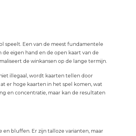
e rol speelt. Een van de meest fundamentele
 van de eigen hand en de open kaart van de
imaliseert de winkansen op de lange termijn.
iet illegaal, wordt kaarten tellen door
dat er hoge kaarten in het spel komen, wat
ing en concentratie, maar kan de resultaten
n bluffen. Er zijn talloze varianten, maar