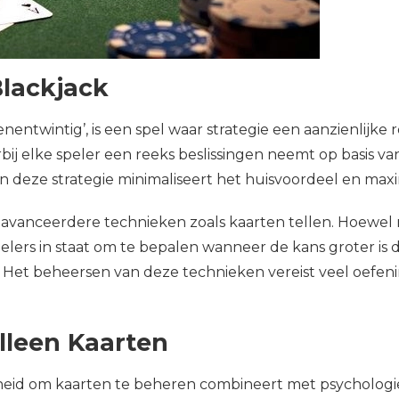
Blackjack
enentwintig’, is een spel waar strategie een aanzienlijk
aarbij elke speler een reeks beslissingen neemt op basis
an deze strategie minimaliseert het huisvoordeel en max
geavanceerdere technieken zoals kaarten tellen. Hoewel n
pelers in staat om te bepalen wanneer de kans groter is 
. Het beheersen van deze technieken vereist veel oefen
lleen Kaarten
heid om kaarten te beheren combineert met psychologie e