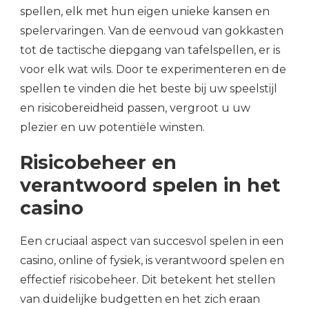
spellen, elk met hun eigen unieke kansen en
spelervaringen. Van de eenvoud van gokkasten
tot de tactische diepgang van tafelspellen, er is
voor elk wat wils. Door te experimenteren en de
spellen te vinden die het beste bij uw speelstijl
en risicobereidheid passen, vergroot u uw
plezier en uw potentiële winsten.
Risicobeheer en
verantwoord spelen in het
casino
Een cruciaal aspect van succesvol spelen in een
casino, online of fysiek, is verantwoord spelen en
effectief risicobeheer. Dit betekent het stellen
van duidelijke budgetten en het zich eraan