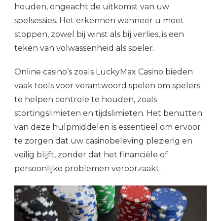
houden, ongeacht de uitkomst van uw
spelsessies. Het erkennen wanneer u moet
stoppen, zowel bij winst als bij verlies, is een
teken van volwassenheid als speler.
Online casino’s zoals LuckyMax Casino bieden
vaak tools voor verantwoord spelen om spelers
te helpen controle te houden, zoals
stortingslimieten en tijdslimieten. Het benutten
van deze hulpmiddelen is essentieel om ervoor
te zorgen dat uw casinobeleving plezierig en
veilig blijft, zonder dat het financiële of
persoonlijke problemen veroorzaakt.