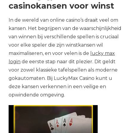
casinokansen voor winst
In de wereld van online casino’s draait veel om
kansen. Het begrijpen van de waarschijnlijkheid
van winnen bij verschillende spellen is cruciaal
voor elke speler die zijn winstkansen wil
maximaliseren, en voor velen is de
lucky max
login
de eerste stap naar dit plezier. Dit geldt
voor zowel klassieke tafelspellen als moderne
gokautomaten. Bij LuckyMax Casino kunt u
deze kansen verkennen in een veilige en
opwindende omgeving.