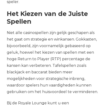
speler.
Het Kiezen van de Juiste
Spellen
Niet alle casinospellen zijn gelijk geschapen als
het gaat om strategie en winkansen. Gokkasten,
bijvoorbeeld, zijn voornamelijk gebaseerd op
geluk, hoewel het kiezen van spellen met een
hoge Return to Player (RTP) percentage de
kansen kan verbeteren. Tafelspellen zoals
blackjack en baccarat bieden meer
mogelijkheden voor strategische inbreng,
waardoor spelers hun vaardigheden kunnen
gebruiken om het huisvoordeel te verminderen.
Bij de Royale Lounge kunt u een