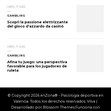
ABRIL 17, 2026
GAMBLING
Scopri la passione elettrizzante
del gioco d’azzardo da casinò
ABRIL 11, 2026
GAMBLING
Afina tu juego: una perspectiva
favorable para los jugadores de
ruleta
© Copyright 2026
enZona® - Psicología deportiva en
Valencia
. Todos los derechos reservados.
Vilva |
Desarrollado por
Blossom Themes
.Funciona con