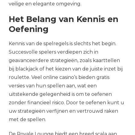
veilige en elegante omgeving.
Het Belang van Kennis en
Oefening
Kennis van de spelregels is slechts het begin.
Succesvolle spelers verdiepen zich in
geavanceerdere strategieën, zoals kaarttellen
bij blackjack of het kiezen van de juiste inzet bij
roulette. Veel online casino’s bieden gratis
versies van hun spellen aan, wat een
uitstekende gelegenheid is om te oefenen
zonder financieel risico. Door te oefenen kunt u
uw strategieën verfijnen en vertrouwd raken
met de spellen.
De Royale Lounge biedt een breed scala aan