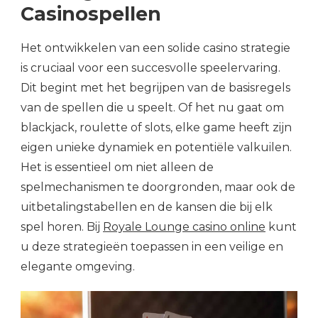
Casinospellen
Het ontwikkelen van een solide casino strategie
is cruciaal voor een succesvolle speelervaring.
Dit begint met het begrijpen van de basisregels
van de spellen die u speelt. Of het nu gaat om
blackjack, roulette of slots, elke game heeft zijn
eigen unieke dynamiek en potentiële valkuilen.
Het is essentieel om niet alleen de
spelmechanismen te doorgronden, maar ook de
uitbetalingstabellen en de kansen die bij elk
spel horen. Bij
Royale Lounge casino online
kunt
u deze strategieën toepassen in een veilige en
elegante omgeving.