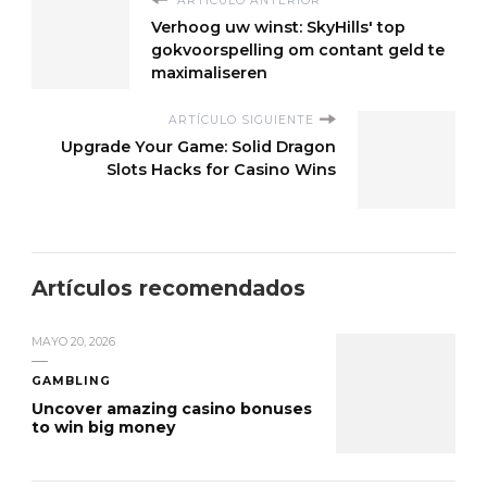
ARTÍCULO ANTERIOR
Verhoog uw winst: SkyHills' top
gokvoorspelling om contant geld te
maximaliseren
ARTÍCULO SIGUIENTE
Upgrade Your Game: Solid Dragon
Slots Hacks for Casino Wins
Artículos recomendados
MAYO 20, 2026
GAMBLING
Uncover amazing casino bonuses
to win big money