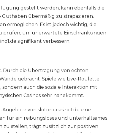
rfügung gestellt werden, kann ebenfalls die
ne Guthaben übermäßig zu strapazieren.
ermöglichen. Es ist jedoch wichtig, die
zu prüfen, um unerwartete Einschränkungen
ino1.de signifikant verbessern.
ert. Durch die Übertragung von echten
 Wände gebracht. Spiele wie Live-Roulette,
, sondern auch die soziale Interaktion mit
 physischen Casinos sehr nahekommt.
no-Angebote von slotoro-casino1.de eine
en für ein reibungsloses und unterhaltsames
zu stellen, trägt zusätzlich zur positiven