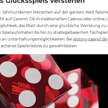
es Glücksspiels verstehen
 seit Jahrhunderten Menschen auf der ganzen Welt faszinie
 auf Gewinn. Ob in traditionellen Casinos oder online, d
lichkeit, das Blatt durch eine glückliche Wendung z
n Spielautomaten bis hin zu strategiebasierten Tischspi
m an Unterhaltungsmöglichkeiten. Bei
slotoro-casino1.de
 sicheres Spielerlebnis zu gewährleisten.