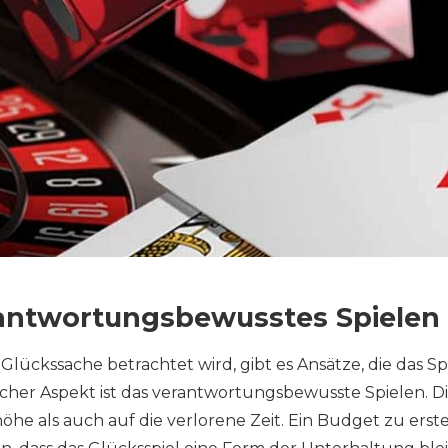
rantwortungsbewusstes Spielen
 Glückssache betrachtet wird, gibt es Ansätze, die das Sp
her Aspekt ist das verantwortungsbewusste Spielen. Dies
he als auch auf die verlorene Zeit. Ein Budget zu erstell