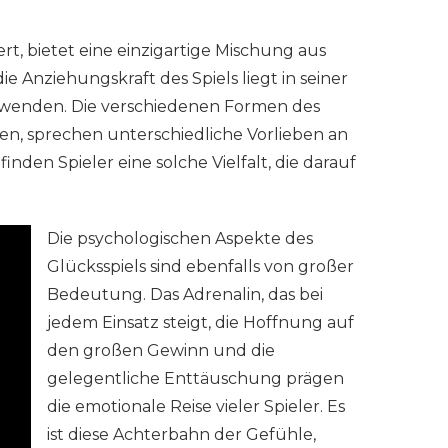
rt, bietet eine einzigartige Mischung aus
ie Anziehungskraft des Spiels liegt in seiner
u wenden. Die verschiedenen Formen des
elen, sprechen unterschiedliche Vorlieben an
finden Spieler eine solche Vielfalt, die darauf
Die psychologischen Aspekte des
Glücksspiels sind ebenfalls von großer
Bedeutung. Das Adrenalin, das bei
jedem Einsatz steigt, die Hoffnung auf
den großen Gewinn und die
gelegentliche Enttäuschung prägen
die emotionale Reise vieler Spieler. Es
ist diese Achterbahn der Gefühle,