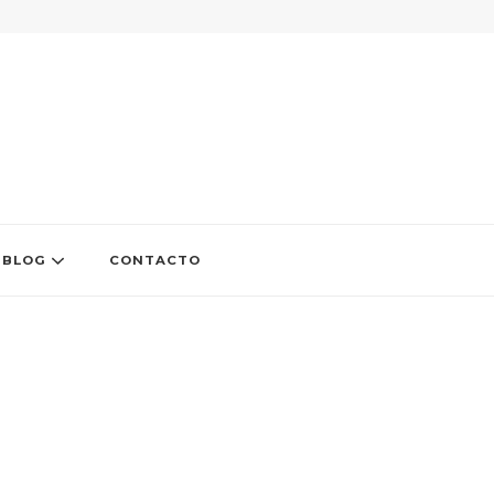
BLOG
CONTACTO