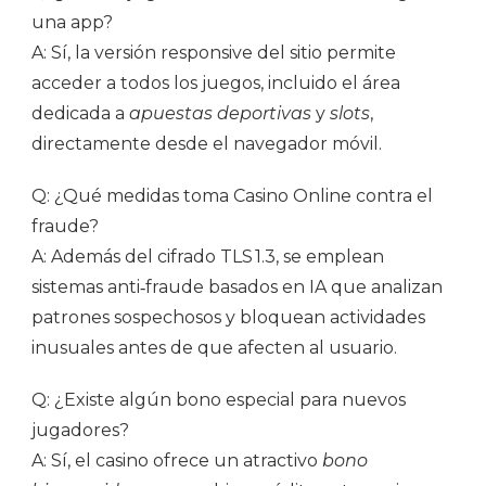
una app?
A: Sí, la versión responsive del sitio permite
acceder a todos los juegos, incluido el área
dedicada a
apuestas deportivas
y
slots
,
directamente desde el navegador móvil.
Q: ¿Qué medidas toma Casino Online contra el
fraude?
A: Además del cifrado TLS 1.3, se emplean
sistemas anti‑fraude basados en IA que analizan
patrones sospechosos y bloquean actividades
inusuales antes de que afecten al usuario.
Q: ¿Existe algún bono especial para nuevos
jugadores?
A: Sí, el casino ofrece un atractivo
bono