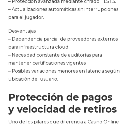
– Protección avanzada mediante cifrado TLS 1.3.
– Actualizaciones automáticas sin interrupciones
para el jugador.
Desventajas:
– Dependencia parcial de proveedores externos
para infraestructura cloud.
– Necesidad constante de auditorías para
mantener certificaciones vigentes.
– Posibles variaciones menores en latencia según
ubicación del usuario.
Protección de pagos
y velocidad de retiros
Uno de los pilares que diferencia a Casino Online