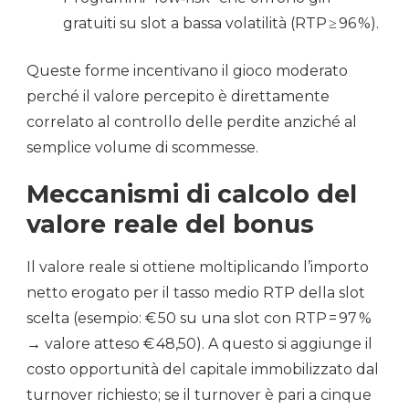
gratuiti su slot a bassa volatilità (RTP ≥ 96 %).
Queste forme incentivano il gioco moderato
perché il valore percepito è direttamente
correlato al controllo delle perdite anziché al
semplice volume di scommesse.
Meccanismi di calcolo del
valore reale del bonus
Il valore reale si ottiene moltiplicando l’importo
netto erogato per il tasso medio RTP della slot
scelta (esempio: € 50 su una slot con RTP = 97 %
→ valore atteso € 48,50). A questo si aggiunge il
costo opportunità del capitale immobilizzato dal
turnover richiesto; se il turnover è pari a cinque