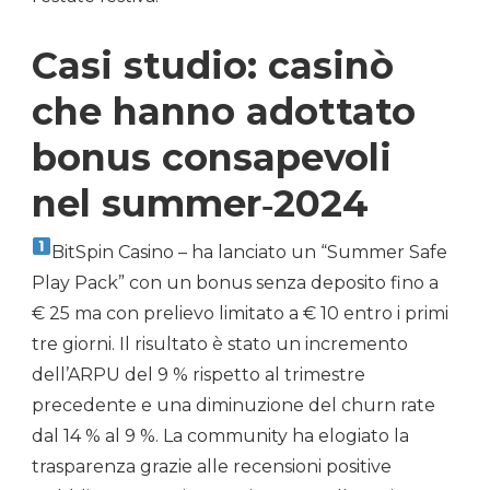
Casi studio: casinò
che hanno adottato
bonus consapevoli
nel summer‑2024
BitSpin Casino – ha lanciato un “Summer Safe
Play Pack” con un bonus senza deposito fino a
€ 25 ma con prelievo limitato a € 10 entro i primi
tre giorni. Il risultato è stato un incremento
dell’ARPU del 9 % rispetto al trimestre
precedente e una diminuzione del churn rate
dal 14 % al 9 %. La community ha elogiato la
trasparenza grazie alle recensioni positive