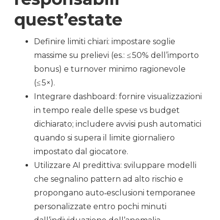
quest’estate
Definire limiti chiari: impostare soglie
massime su prelievi (es.: ≤ 50% dell’importo
bonus) e turnover minimo ragionevole
(≤ 5×).
Integrare dashboard: fornire visualizzazioni
in tempo reale delle spese vs budget
dichiarato; includere avvisi push automatici
quando si supera il limite giornaliero
impostato dal giocatore.
Utilizzare AI predittiva: sviluppare modelli
che segnalino pattern ad alto rischio e
propongano auto‑esclusioni temporanee
personalizzate entro pochi minuti