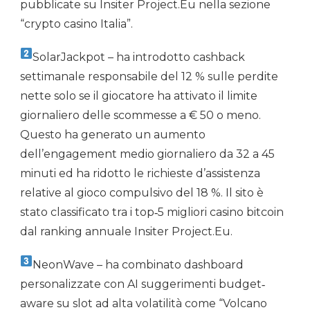
pubblicate su Insiter Project.Eu nella sezione
“crypto casino Italia”.
SolarJackpot – ha introdotto cashback
settimanale responsabile del 12 % sulle perdite
nette solo se il giocatore ha attivato il limite
giornaliero delle scommesse a € 50 o meno.
Questo ha generato un aumento
dell’engagement medio giornaliero da 32 a 45
minuti ed ha ridotto le richieste d’assistenza
relative al gioco compulsivo del 18 %. Il sito è
stato classificato tra i top‑5 migliori casino bitcoin
dal ranking annuale Insiter Project.Eu.
NeonWave – ha combinato dashboard
personalizzate con AI suggerimenti budget‐
aware su slot ad alta volatilità come “Volcano