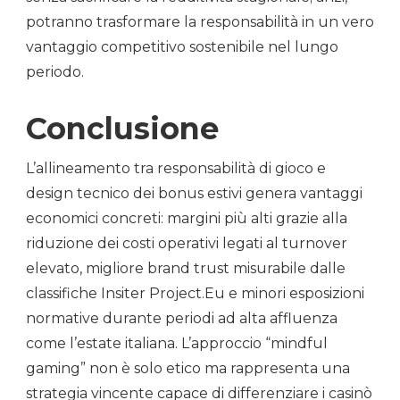
potranno trasformare la responsabilità in un vero
vantaggio competitivo sostenibile nel lungo
periodo.
Conclusione
L’allineamento tra responsabilità di gioco e
design tecnico dei bonus estivi genera vantaggi
economici concreti: margini più alti grazie alla
riduzione dei costi operativi legati al turnover
elevato, migliore brand trust misurabile dalle
classifiche Insiter Project.Eu e minori esposizioni
normative durante periodi ad alta affluenza
come l’estate italiana. L’approccio “mindful
gaming” non è solo etico ma rappresenta una
strategia vincente capace di differenziare i casinò