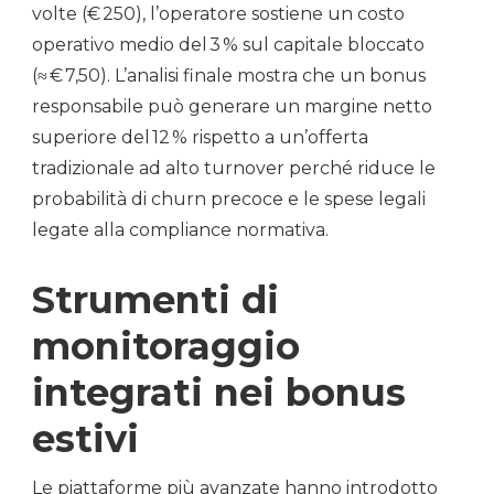
volte (€ 250), l’operatore sostiene un costo
operativo medio del 3 % sul capitale bloccato
(≈ € 7,50). L’analisi finale mostra che un bonus
responsabile può generare un margine netto
superiore del 12 % rispetto a un’offerta
tradizionale ad alto turnover perché riduce le
probabilità di churn precoce e le spese legali
legate alla compliance normativa.
Strumenti di
monitoraggio
integrati nei bonus
estivi
Le piattaforme più avanzate hanno introdotto