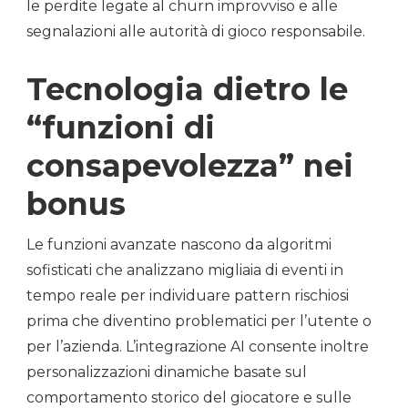
le perdite legate al churn improvviso e alle
segnalazioni alle autorità di gioco responsabile.
Tecnologia dietro le
“funzioni di
consapevolezza” nei
bonus
Le funzioni avanzate nascono da algoritmi
sofisticati che analizzano migliaia di eventi in
tempo reale per individuare pattern rischiosi
prima che diventino problematici per l’utente o
per l’azienda. L’integrazione AI consente inoltre
personalizzazioni dinamiche basate sul
comportamento storico del giocatore e sulle