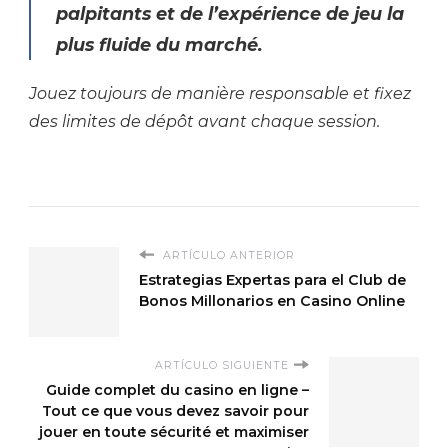
palpitants et de l’expérience de jeu la
plus fluide du marché.
Jouez toujours de manière responsable et fixez
des limites de dépôt avant chaque session.
ARTÍCULO ANTERIOR
Estrategias Expertas para el Club de
Bonos Millonarios en Casino Online
ARTÍCULO SIGUIENTE
Guide complet du casino en ligne –
Tout ce que vous devez savoir pour
jouer en toute sécurité et maximiser