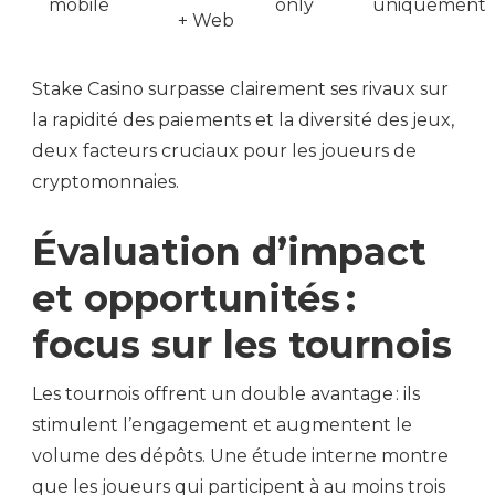
mobile
only
uniquement
+ Web
Stake Casino surpasse clairement ses rivaux sur
la rapidité des paiements et la diversité des jeux,
deux facteurs cruciaux pour les joueurs de
cryptomonnaies.
Évaluation d’impact
et opportunités :
focus sur les tournois
Les tournois offrent un double avantage : ils
stimulent l’engagement et augmentent le
volume des dépôts. Une étude interne montre
que les joueurs qui participent à au moins trois