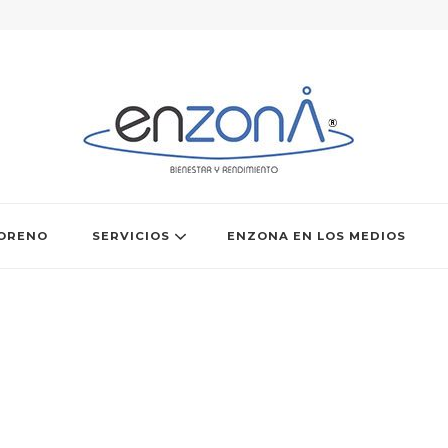
a en Valencia
cialista en alto rendimiento deportivo en Valencia
ORENO
SERVICIOS
ENZONA EN LOS MEDIOS