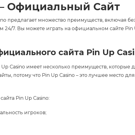
o – Официальный Сайт
ino предлагает множество преимуществ, включая б
ам 24/7. Вы можете играть на официальном сайте Pin 
ициального сайта Pin Up Cas
Up Casino имеет несколько преимуществ, которые 
йты, потому что Pin Up Casino – это лучшее место д
йта Pin Up Casino:
альность игроков;