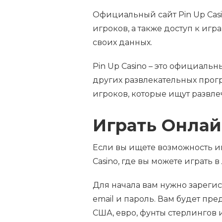
Официальный сайт Pin Up Cas
игроков, а также доступ к игр
своих данных.
Pin Up Casino – это официаль
других развлекательных програ
игроков, которые ищут развл
Играть Онлай
Если вы ищете возможность игр
Casino, где вы можете играть 
Для начала вам нужно зарегис
email и пароль. Вам будет пре
США, евро, фунты стерлингов 