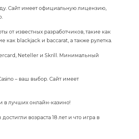
году. Сайт имеет официальную лицензию,
.
ты от известных разработчиков, такие как
 как blackjack и baccarat, а также рулетка.
rcard, Neteller и Skrill. Минимальный
asino – ваш выбор. Сайт имеет
и в лучших онлайн-казино!
достигли возраста 18 лет и что игра в