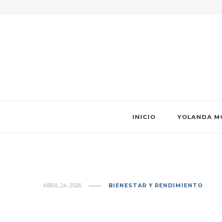
enZona® – Psicología deportiv
Especialista en psicología del deporte en Valencia. Espe
INICIO
YOLANDA M
ABRIL 24, 2026
BIENESTAR Y RENDIMIENTO