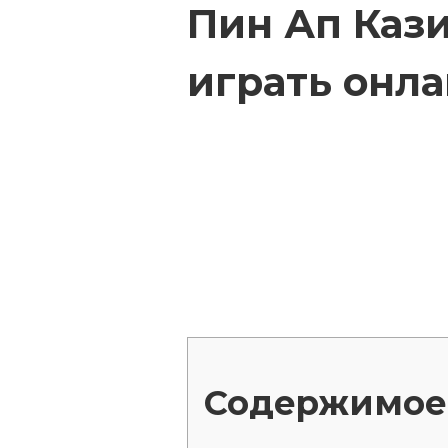
Пин Ап Кази
играть онла
Содержимое