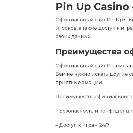
Pin Up Casin
Официальный сайт Pin Up Cas
игроков, а также доступ к игр
своих данных.
Преимущества оф
Официальный сайт Pin
пин ап
Вам не нужно искать другие са
приятные эмоции.
Преимущества официального са
– Безопасность и конфиденци
– Доступ к играм 24/7;