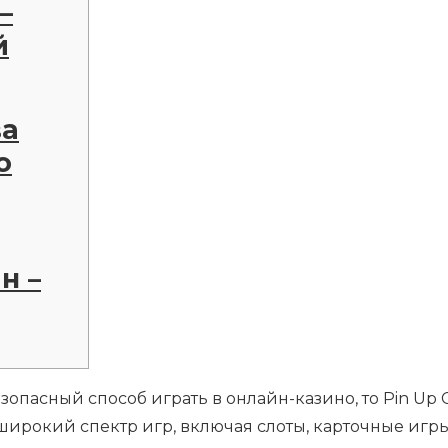
–
й
ва
о
н –
опасный способ играть в онлайн-казино, то Pin Up C
ирокий спектр игр, включая слоты, карточные игры