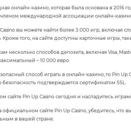
одная онлайн-казино, которая была основана в 2016 
ся членом международной ассоциации онлайн-казино
asino вы можете найти более 3 000 игр, включая сло
. Кроме того, на сайте доступны карточные игры, такие
кам несколько способов депозита, включая Visa, Maste
 максимальный – 10 000 евро.
опасный способ играть в онлайн-казино, то Pin Up C
 безопасность подтверждается сертификатом SSL.
м сайте Pin Up Casino сегодня и насладитесь играм
официальном сайте Pin Up Casino, убедитесь, что вы 
ьным в вашей стране.