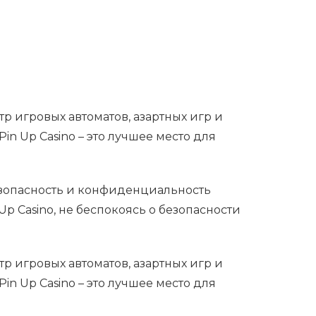
р игровых автоматов, азартных игр и
in Up Casino – это лучшее место для
езопасность и конфиденциальность
Up Casino, не беспокоясь о безопасности
р игровых автоматов, азартных игр и
in Up Casino – это лучшее место для