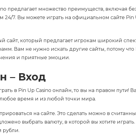
ino предлагает множество преимуществ, включая б
ам 24/7. Вы можете играть на официальном сайте Pin 
ный сайт, который предлагает игрокам широкий спект
мм. Вам не нужно искать другие сайты, потому что P
ечения и приятные эмоции.
н – Вход
ать в Pin Up Casino онлайн, то вы на правом пути!
в любое время и из любой точки мира.
трироваться на сайте. Это сделать можно в считанны
дложено выбрать валюту, в которой вы хотите играть
и рубли.