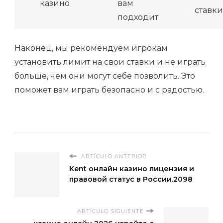
казино
вам
ставки
подходит
Наконец, мы рекомендуем игрокам
установить лимит на свои ставки и не играть
больше, чем они могут себе позволить. Это
поможет вам играть безопасно и с радостью.
ARTÍCULO ANTERIOR
Kent онлайн казино лицензия и
правовой статус в России.2098
ARTÍCULO SIGUIENTE