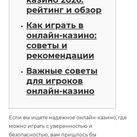
рейтинг и обзор
Как играть в
онлайн-казино:
советы и
рекомендации
Важные советы
для игроков
онлайн-казино
Если вы ищете надежное онлайн-казино, где
можно играть с уверенностью и
безопасностью, вам пришлось бы