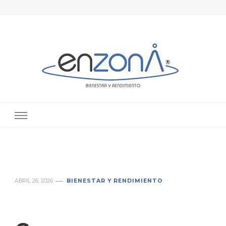
enZona® – Psicología deportiva en
Especialista en psicología del deporte en Valencia. Especialista en
alto rendimiento deportivo en Valencia
Valencia
ABRIL 26, 2026
BIENESTAR Y RENDIMIENTO