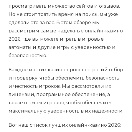
просматривать множество сайтов и отзывов.
Но не стоит тратить время на поиск, мы уже
сделали это за вас. В этом обзоре мы
рассмотрим самые надежные онлайн-казино
2026, где вы можете играть в игровые
автоматы и другие игры с уверенностью и
безопасностью.
Каждое из этих казино прошло строгий отбор
и проверку, чтобы обеспечить безопасность
и честность игроков. Мы рассмотрели их
лицензии, программное обеспечение, а
также отзывы игроков, чтобы обеспечить
максимальную уверенность в их надежности.
Вот наш список лучших онлайн-казино 2026: