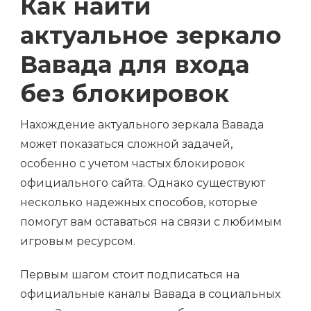
Как найти
актуальное зеркало
Вавада для входа
без блокировок
Нахождение актуального зеркала Вавада
может показаться сложной задачей,
особенно с учетом частых блокировок
официального сайта. Однако существуют
несколько надежных способов, которые
помогут вам оставаться на связи с любимым
игровым ресурсом.
Первым шагом стоит подписаться на
официальные каналы Вавада в социальных