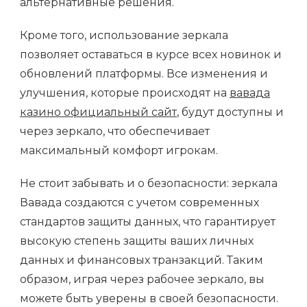
альтернативные решения.
Кроме того, использование зеркала
позволяет оставаться в курсе всех новинок и
обновлений платформы. Все изменения и
улучшения, которые происходят на
вавада
казино официальный сайт
, будут доступны и
через зеркало, что обеспечивает
максимальный комфорт игрокам.
Не стоит забывать и о безопасности: зеркала
Вавада создаются с учетом современных
стандартов защиты данных, что гарантирует
высокую степень защиты ваших личных
данных и финансовых транзакций. Таким
образом, играя через рабочее зеркало, вы
можете быть уверены в своей безопасности.