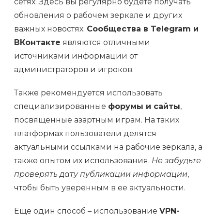
сетях. Здесь вы регулярно будете получать
обновления о рабочем зеркале и других
важных новостях.
Сообщества в Telegram и
ВКонтакте
являются отличными
источниками информации от
администраторов и игроков.
Также рекомендуется использовать
специализированные
форумы и сайты
,
посвященные азартным играм. На таких
платформах пользователи делятся
актуальными ссылками на рабочие зеркала, а
также опытом их использования.
Не забудьте
проверять дату публикации информации
,
чтобы быть уверенным в ее актуальности.
Еще один способ – использование
VPN-