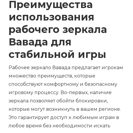
Преимущества
использования
рабочего зеркала
Вавада для
стабильной игры
Рабочее зеркало Вавада предлагает игрокам
множество преимуществ, которые
способствуют комфортному и безопасному
игровому процессу. Во-первых, наличие
зеркала позволяет обойти блокировки,
которые могут возникнуть в вашем регионе.
Это гарантирует доступ к любимым играм в
любое время без необходимости искать