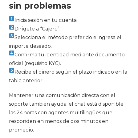
sin problemas
Inicia sesión en tu cuenta.
Dirígete a “Cajero”.
Selecciona el método preferido e ingresa el
importe deseado.
Confirma tu identidad mediante documento
oficial (requisito KYC).
Recibe el dinero según el plazo indicado en la
tabla anterior.
Mantener una comunicación directa con el
soporte también ayuda; el chat está disponible
las 24 horas con agentes multilingües que
responden en menos de dos minutos en
promedio.