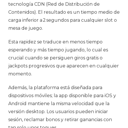
tecnología CDN (Red de Distribución de
Contenidos). El resultado es un tiempo medio de
carga inferior a 2 segundos para cualquier slot o
mesa de juego.
Esta rapidez se traduce en menos tiempo
esperando y más tiempo jugando, lo cual es
crucial cuando se persiguen giros gratis o
jackpots progresivos que aparecen en cualquier
momento.
Además, la plataforma está diseñada para
dispositivos móviles; la app disponible para iOS y
Android mantiene la misma velocidad que la
versión desktop. Los usuarios pueden iniciar
sesión, reclamar bonos y retirar ganancias con
tan solo unos toques.