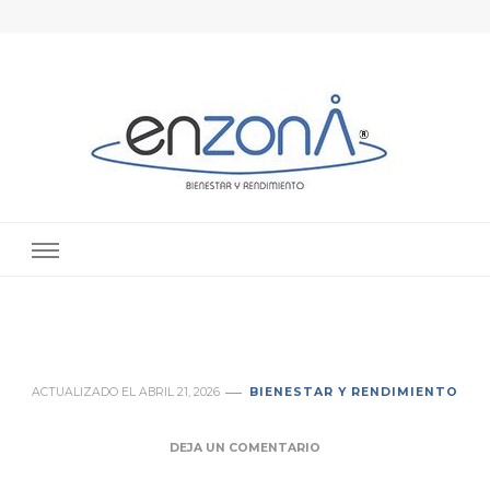
enZona® – Psicología deportiva en
Especialista en psicología del deporte en Valencia. Especialista en
alto rendimiento deportivo en Valencia
Valencia
ACTUALIZADO EL
ABRIL 21, 2026
BIENESTAR Y RENDIMIENTO
DEJA UN COMENTARIO