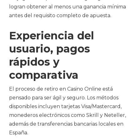
logran obtener al menos una ganancia mínima
antes del requisito completo de apuesta.
Experiencia del
usuario, pagos
rápidos y
comparativa
El proceso de retiro en Casino Online está
pensado para ser ágil y seguro. Los métodos
disponibles incluyen tarjetas Visa/Mastercard,
monederos electrónicos como Skrill y Neteller,
además de transferencias bancarias locales en
España.