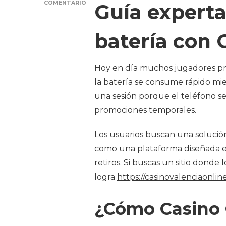
COMENTARIO
Guía experta
batería con 
Hoy en día muchos jugadores pre
la batería se consume rápido mie
una sesión porque el teléfono s
promociones temporales.
Los usuarios buscan una solución
como una plataforma diseñada espe
retiros. Si buscas un sitio donde 
logra
https://casinovalenciaonlin
¿Cómo Casino O