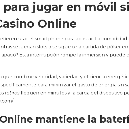
 para jugar en móvil si
Casino Online
fieren usar el smartphone para apostar. La comodidad 
ntras se juegan slots o se sigue una partida de póker e
e apagó? Esta interrupción rompe la inmersión y puede c
 que combine velocidad, variedad y eficiencia energétic
cíficamente para minimizar el gasto de energía sin sacrif
los
retiros
lleguen en minutos y la carga del dispositivo 
e.com/
.
nline mantiene la baterí