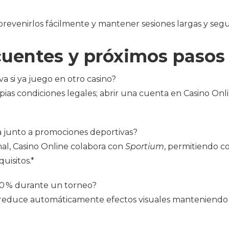
 prevenirlos fácilmente y mantener sesiones largas y segu
cuentes y próximos pasos
 si ya juego en otro casino?
pias condiciones legales; abrir una cuenta en Casino Onlin
 junto a promociones deportivas?
nal, Casino Online colabora con
Sportium
, permitiendo c
uisitos.*
 20 % durante un torneo?
 y reduce automáticamente efectos visuales manteniendo 