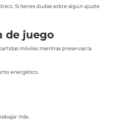
rónico. Si tienes dudas sobre algún ajuste
n de juego
artidas móviles mientras preservas la
sumo energético.
rabajar más.