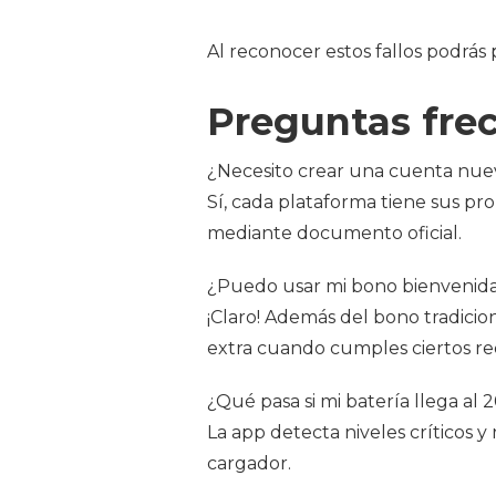
Al reconocer estos fallos podrás
Preguntas fre
¿Necesito crear una cuenta nueva
Sí, cada plataforma tiene sus pro
mediante documento oficial.
¿Puedo usar mi bono bienvenida
¡Claro! Además del bono tradicio
extra cuando cumples ciertos req
¿Qué pasa si mi batería llega al
La app detecta niveles críticos
cargador.