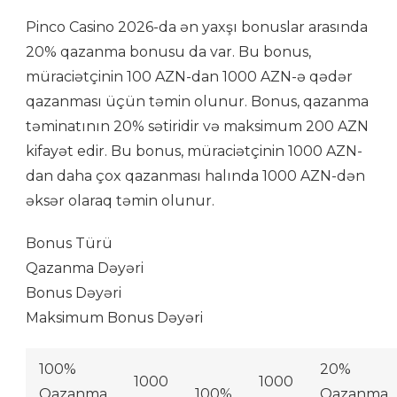
Pinco Casino 2026-da ən yaxşı bonuslar arasında
20% qazanma bonusu da var. Bu bonus,
müraciətçinin 100 AZN-dan 1000 AZN-ə qədər
qazanması üçün təmin olunur. Bonus, qazanma
təminatının 20% sətiridir və maksimum 200 AZN
kifayət edir. Bu bonus, müraciətçinin 1000 AZN-
dan daha çox qazanması halında 1000 AZN-dən
əksər olaraq təmin olunur.
Bonus Türü
Qazanma Dəyəri
Bonus Dəyəri
Maksimum Bonus Dəyəri
100%
20%
1000
1000
Qazanma
100%
Qazanma