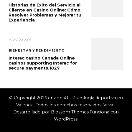
Historias de Éxito del Servicio al
Cliente en Casino Online: Cómo
Resolver Problemas y Mejorar tu
Experiencia
MAYO 20, 2026
BIENESTAR Y RENDIMIENTO
Interac casino Canada Online
casinos supporting Interac for
secure payments.1827
© Copyright 2026
enZona® - Psicología deportiva en
Valencia
. Todos los derechos reservados.
Vilva |
Desarrollado por
Blossom Themes
.Funciona con
WordPress
.