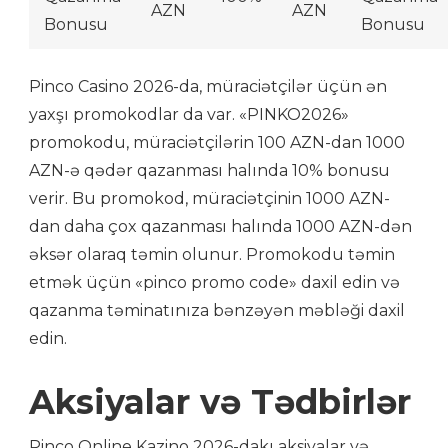
AZN
AZN
Bonusu
Bonusu
Pinco Casino 2026-da, müraciətçilər üçün ən
yaxşı promokodlar da var. «PINKO2026»
promokodu, müraciətçilərin 100 AZN-dan 1000
AZN-ə qədər qazanması halında 10% bonusu
verir. Bu promokod, müraciətçinin 1000 AZN-
dan daha çox qazanması halında 1000 AZN-dən
əksər olaraq təmin olunur. Promokodu təmin
etmək üçün «pinco promo code» daxil edin və
qazanma təminatınıza bənzəyən məbləği daxil
edin.
Aksiyalar və Tədbirlər
Pinco Online Kazino 2026-dakı aksiyalar və