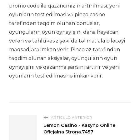
promo code ilə qazancınızın artırılması, yeni
oyunların test edilməsi və pinco casino
tərəfindən təqdim olunan bonuslar,
oyunçuların oyun oynayışını daha heyecan
verən və təhlükəsiz şəkildə təlimat ala biləcəyi
məqsədlərə imkan verir. Pinco az tərəfindən
təqdim olunan aksiyalar, oyunçuların oyun
oynayışını və qazanma şansını artırır və yeni
oyunların test edilməsinə imkan verir.
ARTÍCULO ANTERIOR
Lemon Casino - Kasyno Online
Oficjalna Strona.7457