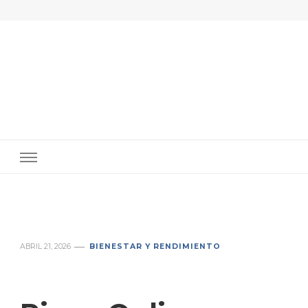
enZona® – Psicología deportiva en
Especialista en psicología del deporte en Valencia. Especialista en
alto rendimiento deportivo en Valencia
Valencia
ABRIL 21, 2026
BIENESTAR Y RENDIMIENTO