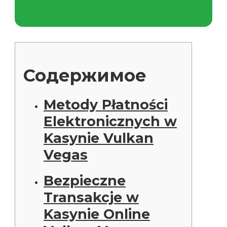
Содержимое
Metody Płatności
Elektronicznych w
Kasynie Vulkan
Vegas
Bezpieczne
Transakcje w
Kasynie Online