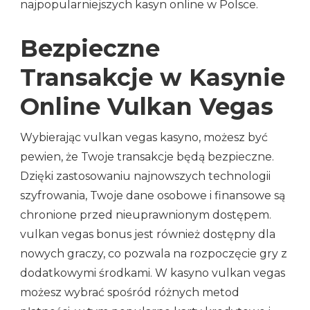
najpopularniejszych kasyn online w Polsce.
Bezpieczne
Transakcje w Kasynie
Online Vulkan Vegas
Wybierając vulkan vegas kasyno, możesz być
pewien, że Twoje transakcje będą bezpieczne.
Dzięki zastosowaniu najnowszych technologii
szyfrowania, Twoje dane osobowe i finansowe są
chronione przed nieuprawnionym dostępem.
vulkan vegas bonus jest również dostępny dla
nowych graczy, co pozwala na rozpoczęcie gry z
dodatkowymi środkami. W kasyno vulkan vegas
możesz wybrać spośród różnych metod