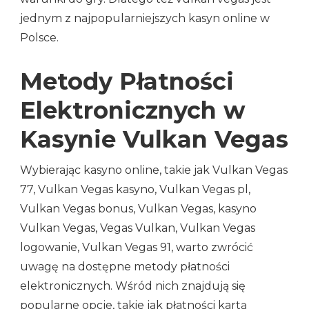
jednym z najpopularniejszych kasyn online w
Polsce.
Metody Płatności
Elektronicznych w
Kasynie Vulkan Vegas
Wybierając kasyno online, takie jak Vulkan Vegas
77, Vulkan Vegas kasyno, Vulkan Vegas pl,
Vulkan Vegas bonus, Vulkan Vegas, kasyno
Vulkan Vegas, Vegas Vulkan, Vulkan Vegas
logowanie, Vulkan Vegas 91, warto zwrócić
uwagę na dostępne metody płatności
elektronicznych. Wśród nich znajdują się
popularne opcje, takie jak płatności kartą