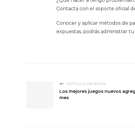
¿Qué hacer si tengo problemas c
Contacta con el soporte oficial 
Conocer y aplicar métodos de pa
expuestas, podrás administrar tu
ARTÍCULO ANTERIOR
Los mejores juegos nuevos agreg
mes