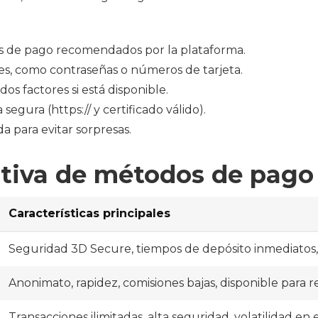
s de pago recomendados por la plataforma.
es, como contraseñas o números de tarjeta.
dos factores si está disponible.
segura (https:// y certificado válido).
ada para evitar sorpresas.
tiva de métodos de pago
Características principales
Seguridad 3D Secure, tiempos de depósito inmediatos, r
Anonimato, rapidez, comisiones bajas, disponible para r
Transacciones ilimitadas, alta seguridad, volatilidad en e