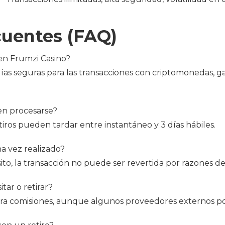
cuentes (FAQ)
en Frumzi Casino?
gías seguras para las transacciones con criptomonedas, g
en procesarse?
ros pueden tardar entre instantáneo y 3 días hábiles.
a vez realizado?
to, la transacción no puede ser revertida por razones d
tar o retirar?
bra comisiones, aunque algunos proveedores externos pod