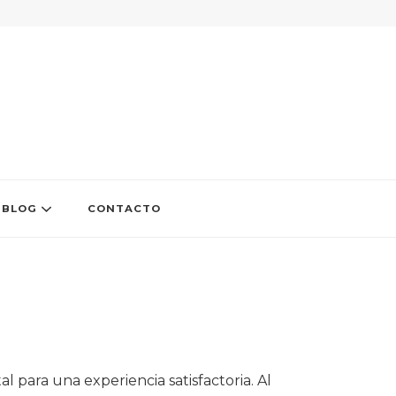
BLOG
CONTACTO
 para una experiencia satisfactoria. Al