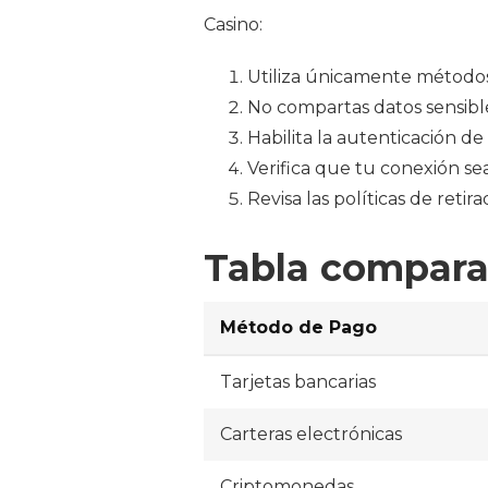
Casino:
Utiliza únicamente método
No compartas datos sensibl
Habilita la autenticación de 
Verifica que tu conexión sea 
Revisa las políticas de retir
Tabla compara
Método de Pago
Tarjetas bancarias
Carteras electrónicas
Criptomonedas