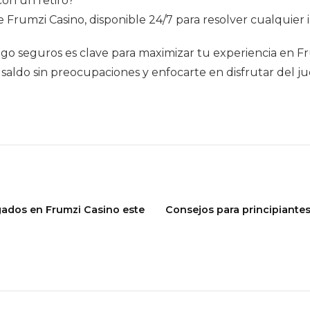
on un retiro?
de Frumzi Casino, disponible 24/7 para resolver cualquier
go seguros es clave para maximizar tu experiencia en F
 saldo sin preocupaciones y enfocarte en disfrutar del j
ados en Frumzi Casino este
Consejos para principiante