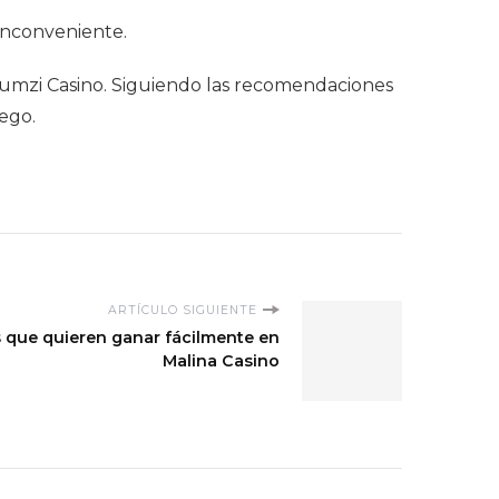
 inconveniente.
rumzi Casino. Siguiendo las recomendaciones
uego.
ARTÍCULO SIGUIENTE
s que quieren ganar fácilmente en
Malina Casino