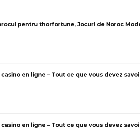
rocul pentru thorfortune, Jocuri de Noroc Mod
casino en ligne – Tout ce que vous devez savoi
casino en ligne – Tout ce que vous devez savoi