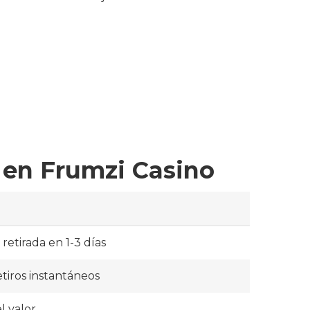
 en Frumzi Casino
etirada en 1-3 días
etiros instantáneos
l valor