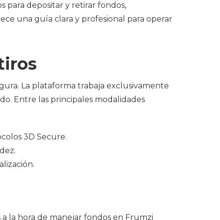
 para depositar y retirar fondos,
rece una guía clara y profesional para operar
tiros
egura. La plataforma trabaja exclusivamente
o. Entre las principales modalidades
ocolos 3D Secure.
idez.
lización.
s a la hora de manejar fondos en Frumzi