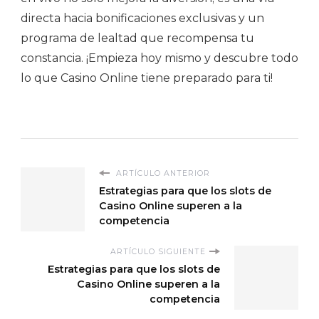
directa hacia bonificaciones exclusivas y un
programa de lealtad que recompensa tu
constancia. ¡Empieza hoy mismo y descubre todo
lo que Casino Online tiene preparado para ti!
ARTÍCULO ANTERIOR
Estrategias para que los slots de
Casino Online superen a la
competencia
ARTÍCULO SIGUIENTE
Estrategias para que los slots de
Casino Online superen a la
competencia