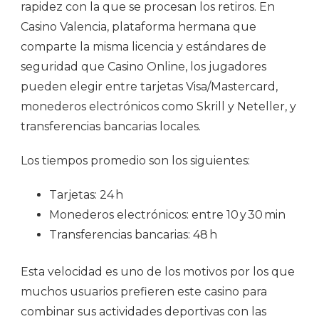
rapidez con la que se procesan los retiros. En
Casino Valencia, plataforma hermana que
comparte la misma licencia y estándares de
seguridad que Casino Online, los jugadores
pueden elegir entre tarjetas Visa/Mastercard,
monederos electrónicos como Skrill y Neteller, y
transferencias bancarias locales.
Los tiempos promedio son los siguientes:
Tarjetas: 24 h
Monederos electrónicos: entre 10 y 30 min
Transferencias bancarias: 48 h
Esta velocidad es uno de los motivos por los que
muchos usuarios prefieren este casino para
combinar sus actividades deportivas con las