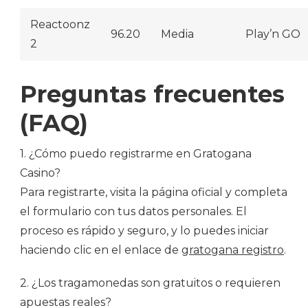
Reactoonz
96.20
Media
Play’n GO
2
Preguntas frecuentes
(FAQ)
1. ¿Cómo puedo registrarme en Gratogana
Casino?
Para registrarte, visita la página oficial y completa
el formulario con tus datos personales. El
proceso es rápido y seguro, y lo puedes iniciar
haciendo clic en el enlace de
gratogana registro
.
2. ¿Los tragamonedas son gratuitos o requieren
apuestas reales?