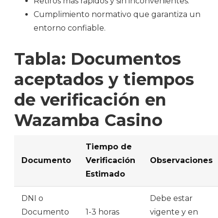
Retiros más rápidos y sin inconvenientes.
Cumplimiento normativo que garantiza un
entorno confiable.
Tabla: Documentos
aceptados y tiempos
de verificación en
Wazamba Casino
Tiempo de
Documento
Verificación
Observaciones
Estimado
DNI o
Debe estar
Documento
1-3 horas
vigente y en