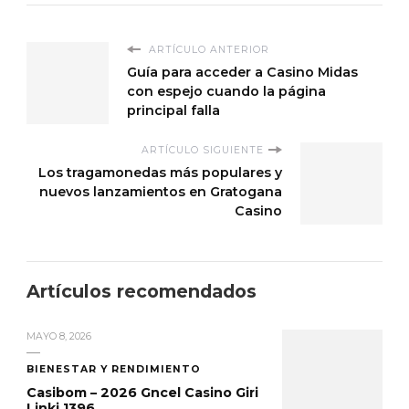
ARTÍCULO ANTERIOR
Guía para acceder a Casino Midas
con espejo cuando la página
principal falla
ARTÍCULO SIGUIENTE
Los tragamonedas más populares y
nuevos lanzamientos en Gratogana
Casino
Artículos recomendados
MAYO 8, 2026
BIENESTAR Y RENDIMIENTO
Casibom – 2026 Gncel Casino Giri
Linki.1396