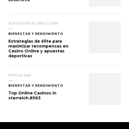
ACTUALIZADO EL
ABRIL 21, 2026
BIENESTAR Y RENDIMIENTO
Estrategias de élite para
maximizar recompensas en
Casino Online y apuestas
deportivas
MAYO 24, 2026
BIENESTAR Y RENDIMIENTO
Top Online Casinos in
sterreich.8563