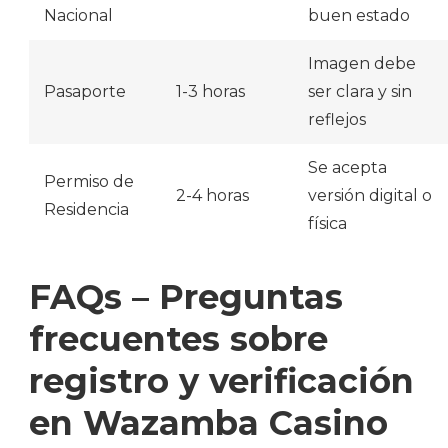
Nacional
buen estado
Imagen debe
Pasaporte
1-3 horas
ser clara y sin
reflejos
Se acepta
Permiso de
2-4 horas
versión digital o
Residencia
física
FAQs – Preguntas
frecuentes sobre
registro y verificación
en Wazamba Casino