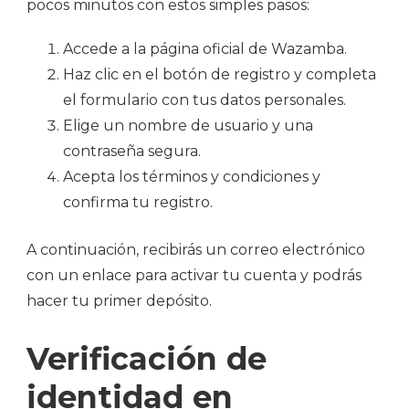
pocos minutos con estos simples pasos:
Accede a la página oficial de Wazamba.
Haz clic en el botón de registro y completa
el formulario con tus datos personales.
Elige un nombre de usuario y una
contraseña segura.
Acepta los términos y condiciones y
confirma tu registro.
A continuación, recibirás un correo electrónico
con un enlace para activar tu cuenta y podrás
hacer tu primer depósito.
Verificación de
identidad en