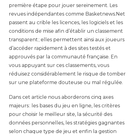
première étape pour jouer sereinement. Les
revues indépendantes comme Basketnews.Net
passent au crible les licences, les logiciels et les
conditions de mise afin d’établir un classement
transparent ; elles permettent ainsi aux joueurs
d’accéder rapidement à des sites testés et
approuvés par la communauté française. En
vous appuyant sur ces classements, vous
réduisez considérablement le risque de tomber
sur une plateforme douteuse ou mal régulée.
Dans cet article nous aborderons cinq axes
majeurs : les bases du jeu en ligne, les critères
pour choisir le meilleur site, la sécurité des
données personnelles, les stratégies gagnantes
selon chaque type de jeu et enfin la gestion