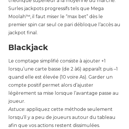
théorique supérieur à la moyenne du marché.
Surles jackpots progressifs tels que Mega
Moolah™, il faut miser le “max bet” dès le
premier spin car seul ce pari débloque l’accès au
jackpot final.
Blackjack
Le comptage simplifié consiste à ajouter +1
lorsqu’une carte basse (de 2 à6) apparaît puis –1
quand elle est élevée (10 voire As). Garder un
compte positif permet alors d’ajuster
légèrement sa mise lorsque l’avantage passe au
joueur.
Astuce
: appliquez cette méthode seulement
lorsqu’il y a peu de joueurs autour du tableau
afin que vos actions restent dissimulées.