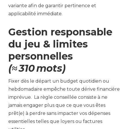
variante afin de garantir pertinence et
applicabilité immédiate.
Gestion responsable
du jeu & limites
personnelles
(≈ 310 mots)
Fixer dès le départ un budget quotidien ou
hebdomadaire empêche toute dérive financière
imprévue. La règle conseillée consiste à ne
jamais engager plus que ce que vous êtes
prêt(e) à perdre sans impacter vos dépenses
essentielles telles que loyers ou factures