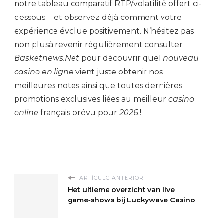
notre tableau comparatif RTP/volatilité offert ci-
dessous — et observez déjà comment votre
expérience évolue positivement.​ N’hésitez pas
non plusà revenir régulièrement consulter
Basketnews.Net
pour découvrir quel
nouveau
casino en ligne
vient juste obtenir nos
meilleures notes ainsi que toutes dernières
promotions exclusives liées au meilleur
casino
online
français prévu pour
2026
.!
ARTÍCULO ANTERIOR
Het ultieme overzicht van live
game‑shows bij Luckywave Casino