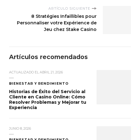
ARTÍCULO SIGUIENTE
8 Stratégies Infaillibles pour
Personnaliser votre Expérience de
Jeu chez Stake Casino
Artículos recomendados
ACTUALIZADO EL
ABRIL 21, 2026
BIENESTAR Y RENDIMIENTO
Historias de Éxito del Servicio al
Cliente en Casino Online: Cómo
Resolver Problemas y Mejorar tu
Experiencia
JUNIO 8, 2026
BIENESTAR Y RENDIMIENTO