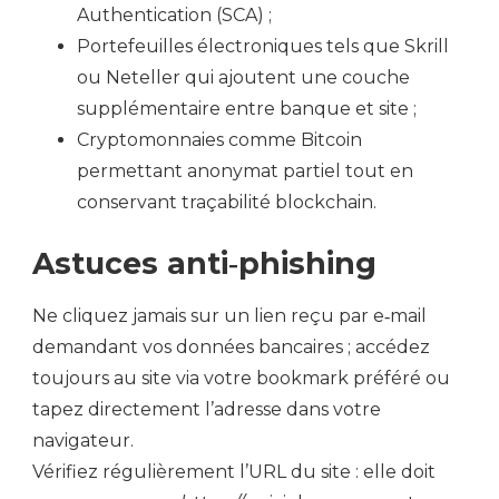
Authentication (SCA) ;
Portefeuilles électroniques tels que Skrill
ou Neteller qui ajoutent une couche
supplémentaire entre banque et site ;
Cryptomonnaies comme Bitcoin
permettant anonymat partiel tout en
conservant traçabilité blockchain.
Astuces anti‑phishing
Ne cliquez jamais sur un lien reçu par e‑mail
demandant vos données bancaires ; accédez
toujours au site via votre bookmark préféré ou
tapez directement l’adresse dans votre
navigateur.
Vérifiez régulièrement l’URL du site : elle doit