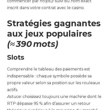
commencer par
https://
suivi du nom exact
inscrit dans votre contrat avec le casino.
Stratégies gagnantes
aux jeux populaires
(≈ 390 mots)
Slots
Comprendre le tableau des paiements est
indispensable : chaque symbole possède sa
propre valeur selon sa position sur les rouleaux
actifs.
Astuce
: choisissez toujours une machine dont le
RTP dépasse 95 % afin d’assurer un retour