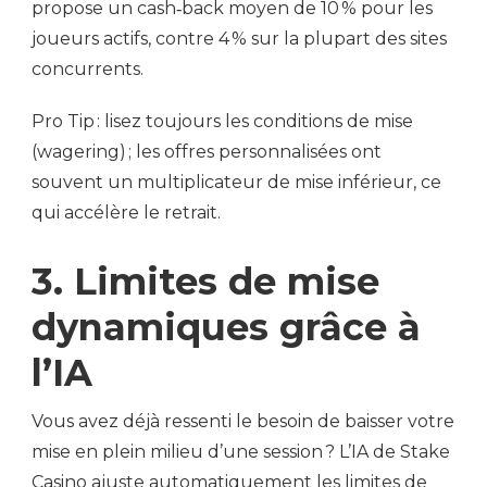
propose un cash‑back moyen de 10 % pour les
joueurs actifs, contre 4 % sur la plupart des sites
concurrents.
Pro Tip : lisez toujours les conditions de mise
(wagering) ; les offres personnalisées ont
souvent un multiplicateur de mise inférieur, ce
qui accélère le retrait.
3. Limites de mise
dynamiques grâce à
l’IA
Vous avez déjà ressenti le besoin de baisser votre
mise en plein milieu d’une session ? L’IA de Stake
Casino ajuste automatiquement les limites de