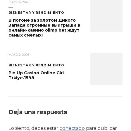
MAYO 6, 2026
BIENESTAR Y RENDIMIENTO
В погоне за золотом Дикого
Запада огромные выигрыши в
онлайн-казино olimp bet ждут
самых смелых!
MAYO 2, 2026
BIENESTAR Y RENDIMIENTO
Pin Up Casino Online Giri
Trkiye.1598
Deja una respuesta
Lo siento, debes estar
conectado
para publicar