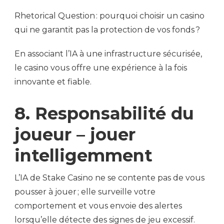
Rhetorical Question : pourquoi choisir un casino
qui ne garantit pas la protection de vos fonds ?
En associant l’IA à une infrastructure sécurisée,
le casino vous offre une expérience à la fois
innovante et fiable.
8. Responsabilité du
joueur – jouer
intelligemment
L’IA de Stake Casino ne se contente pas de vous
pousser à jouer ; elle surveille votre
comportement et vous envoie des alertes
lorsqu’elle détecte des signes de jeu excessif.