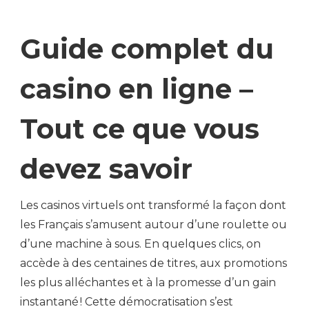
Guide complet du
casino en ligne –
Tout ce que vous
devez savoir
Les casinos virtuels ont transformé la façon dont
les Français s’amusent autour d’une roulette ou
d’une machine à sous. En quelques clics, on
accède à des centaines de titres, aux promotions
les plus alléchantes et à la promesse d’un gain
instantané ! Cette démocratisation s’est