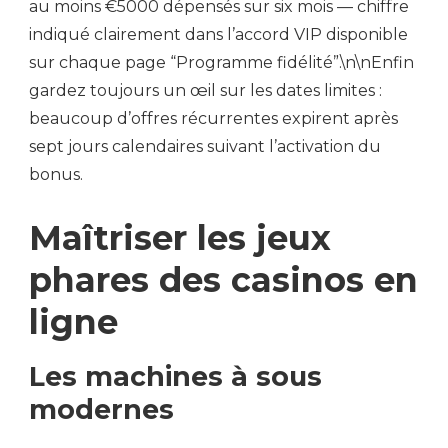
au moins €5000 dépensés sur six mois — chiffre
indiqué clairement dans l’accord VIP disponible
sur chaque page “Programme fidélité”.\n\nEnfin
gardez toujours un œil sur les dates limites :
beaucoup d’offres récurrentes expirent après
sept jours calendaires suivant l’activation du
bonus.
Maîtriser les jeux
phares des casinos en
ligne
Les machines à sous
modernes