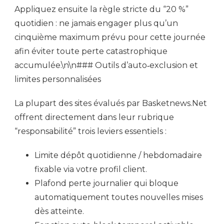
Appliquez ensuite la règle stricte du “20 %”
quotidien : ne jamais engager plus qu’un
cinquième maximum prévu pour cette journée
afin éviter toute perte catastrophique
accumulée.\n\n### Outils d’auto‑exclusion et
limites personnalisées
La plupart des sites évalués par Basketnews.Net
offrent directement dans leur rubrique
“responsabilité” trois leviers essentiels :
Limite dépôt quotidienne / hebdomadaire
fixable via votre profil client.
Plafond perte journalier qui bloque
automatiquement toutes nouvelles mises
dès atteinte.