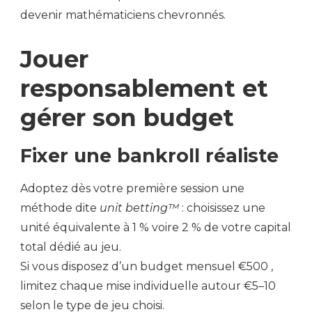
devenir mathématiciens chevronnés.
Jouer
responsablement et
gérer son budget
Fixer une bankroll réaliste
Adoptez dès votre première session une
méthode dite
unit betting™
: choisissez une
unité équivalente à 1 % voire 2 % de votre capital
total dédié au jeu.
Si vous disposez d’un budget mensuel €500 ,
limitez chaque mise individuelle autour €5–10
selon le type de jeu choisi.