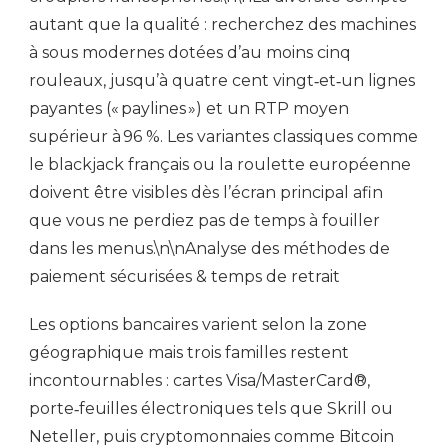
autant que la qualité : recherchez des machines
à sous modernes dotées d’au moins cinq
rouleaux, jusqu’à quatre cent vingt‑et‑un lignes
payantes (« paylines ») et un RTP moyen
supérieur à 96 %. Les variantes classiques comme
le blackjack français ou la roulette européenne
doivent être visibles dès l’écran principal afin
que vous ne perdiez pas de temps à fouiller
dans les menus.\n\nAnalyse des méthodes de
paiement sécurisées & temps de retrait
Les options bancaires varient selon la zone
géographique mais trois familles restent
incontournables : cartes Visa/MasterCard®,
porte‑feuilles électroniques tels que Skrill ou
Neteller, puis cryptomonnaies comme Bitcoin