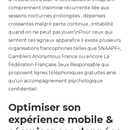
comprennent insomnie récurrente liée aux
sessions nocturnes prolongées , dépenses
croissantes malgré perte continue , irritabilité
quand on ne peut pas jouer.\nPour ceux qui
sentent ces signaux apparaître il existe plusieurs
organisations francophones telles que SNAAPF+,
Gamblers Anonymous France ou encore La
Fédération Française Jeux Responsable qui
proposent lignes téléphoniques gratuites ainsi
qu’un accompagnement psychologique
confidentiel.
Optimiser son
expérience mobile &