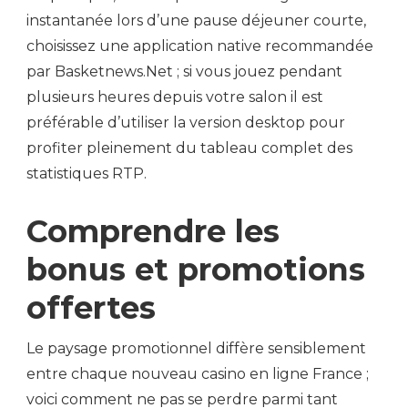
instantanée lors d’une pause déjeuner courte,
choisissez une application native recommandée
par Basketnews.Net ; si vous jouez pendant
plusieurs heures depuis votre salon il est
préférable d’utiliser la version desktop pour
profiter pleinement du tableau complet des
statistiques RTP.
Comprendre les
bonus et promotions
offertes
Le paysage promotionnel diffère sensiblement
entre chaque nouveau casino en ligne France ;
voici comment ne pas se perdre parmi tant