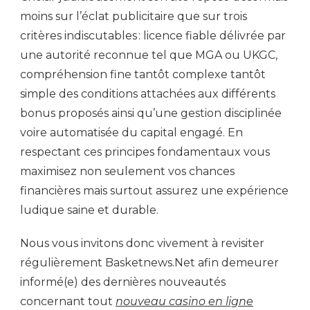
moins sur l’éclat publicitaire que sur trois
critères indiscutables : licence fiable délivrée par
une autorité reconnue tel que MGA ou UKGC,
compréhension fine tantôt complexe tantôt
simple des conditions attachées aux différents
bonus proposés ainsi qu’une gestion disciplinée
voire automatisée du capital engagé.​ En
respectant ces principes fondamentaux vous
maximisez non seulement vos chances
financières mais surtout assurez une expérience
ludique saine et durable.​
Nous vous invitons donc vivement à revisiter
régulièrement Basketnews.Net afin demeurer
informé(e) des dernières nouveautés
concernant tout
nouveau casino en ligne