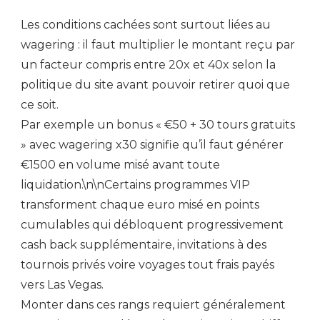
Les conditions cachées sont surtout liées au
wagering : il faut multiplier le montant reçu par
un facteur compris entre 20x et 40x selon la
politique du site avant pouvoir retirer quoi que
ce soit.
Par exemple un bonus « €50 + 30 tours gratuits
» avec wagering x30 signifie qu’il faut générer
€1500 en volume misé avant toute
liquidation.\n\nCertains programmes VIP
transforment chaque euro misé en points
cumulables qui débloquent progressivement
cash back supplémentaire, invitations à des
tournois privés voire voyages tout frais payés
vers Las Vegas.
Monter dans ces rangs requiert généralement