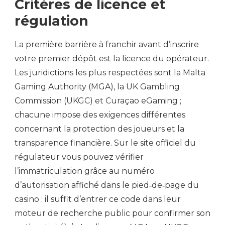
Critères de licence et
régulation
La première barrière à franchir avant d’inscrire
votre premier dépôt est la licence du opérateur.
Les juridictions les plus respectées sont la Malta
Gaming Authority (MGA), la UK Gambling
Commission (UKGC) et Curaçao eGaming ;
chacune impose des exigences différentes
concernant la protection des joueurs et la
transparence financière. Sur le site officiel du
régulateur vous pouvez vérifier
l’immatriculation grâce au numéro
d’autorisation affiché dans le pied‑de‑page du
casino : il suffit d’entrer ce code dans leur
moteur de recherche public pour confirmer son