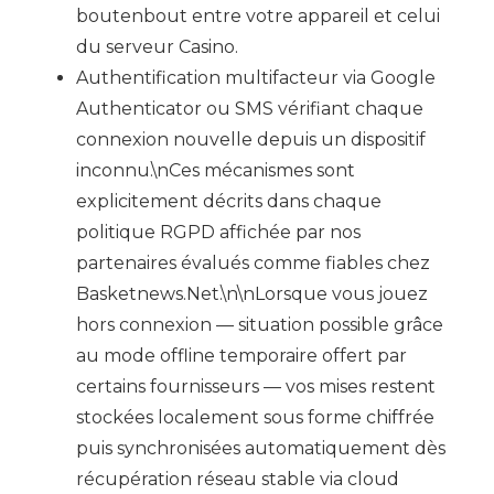
bout­en­bout entre votre appareil et celui
du serveur Casino.
Authentification multifacteur via Google
Authenticator ou SMS vérifiant chaque
connexion nouvelle depuis un dispositif
inconnu.\nCes mécanismes sont
explicitement décrits dans chaque
politique RGPD affichée par nos
partenaires évalués comme fiables chez
Basketnews.Net.\n\nLorsque vous jouez
hors connexion — situation possible grâce
au mode offline temporaire offert par
certains fournisseurs — vos mises restent
stockées localement sous forme chiffrée
puis synchronisées automatiquement dès
récupération réseau stable via cloud