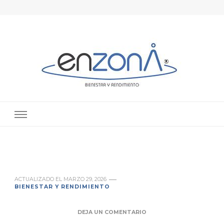
enZona® – Psicología deportiva en
Especialista en psicología del deporte en Valencia. Especialista en
alto rendimiento deportivo en Valencia
Valencia
ACTUALIZADO EL
MARZO 29, 2026
BIENESTAR Y RENDIMIENTO
DEJA UN COMENTARIO