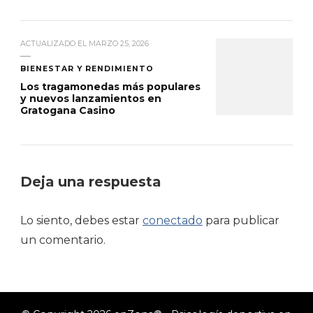
ACTUALIZADO EL
MARZO 25, 2026
BIENESTAR Y RENDIMIENTO
Los tragamonedas más populares
y nuevos lanzamientos en
Gratogana Casino
Deja una respuesta
Lo siento, debes estar
conectado
para publicar
un comentario.