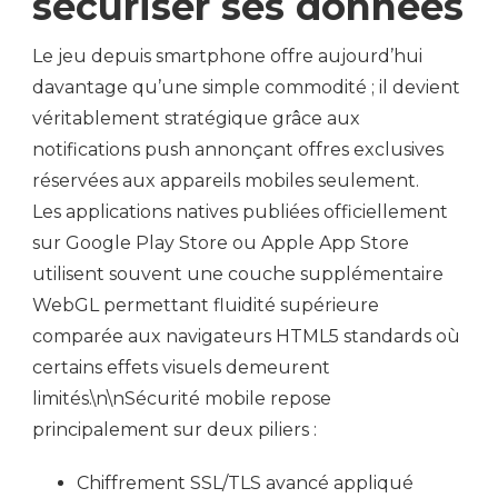
sécuriser ses données
Le jeu depuis smartphone offre aujourd’hui
davantage qu’une simple commodité ; il devient
véritablement stratégique grâce aux
notifications push annonçant offres exclusives
réservées aux appareils mobiles seulement.
Les applications natives publiées officiellement
sur Google Play Store ou Apple App Store
utilisent souvent une couche supplémentaire
WebGL permettant fluidité supérieure
comparée aux navigateurs HTML5 standards où
certains effets visuels demeurent
limités.\n\nSécurité mobile repose
principalement sur deux piliers :
Chiffrement SSL/TLS avancé appliqué