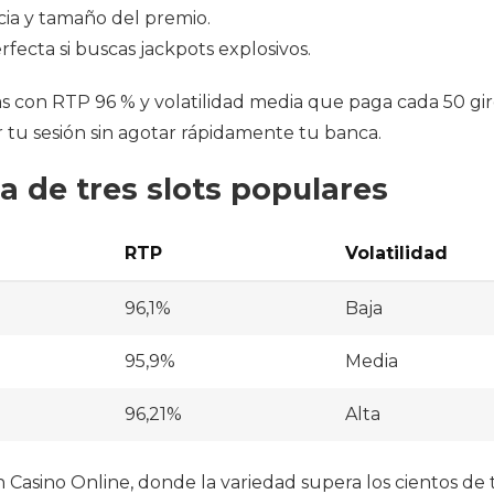
ncia y tamaño del premio.
rfecta si buscas jackpots explosivos.
s con RTP 96 % y volatilidad media que paga cada 50 g
 tu sesión sin agotar rápidamente tu banca.
a de tres slots populares
RTP
Volatilidad
96,1%
Baja
95,9%
Media
96,21%
Alta
 Casino Online, donde la variedad supera los cientos de t