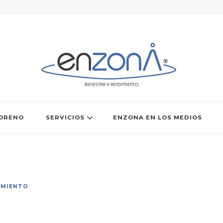
a en Valencia
cialista en alto rendimiento deportivo en Valencia
ORENO
SERVICIOS
ENZONA EN LOS MEDIOS
IMIENTO