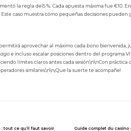
tó la regla del​5 %. Cada apuesta máxima fue €10.​ En d
io.​ Este caso muestra cómo pequeñas decisiones pueden 
e permitirá aprovechar al máximo cada bono bienvenida, 
pago
e incluso escalar posiciones dentro del programa VIP
endo límites claros antes cada sesión.\n\nCon práctica 
peradores similares.\n\n¡Que la suerte te acompañe!
 tout ce qu’il faut savoir
Guide complet du casino 