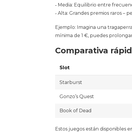
‑ Media: Equilibrio entre frecue
‑ Alta: Grandes premios raros – pe
Ejemplo: Imagina una tragaperra
mínima de 1 €, puedes prolongar
Comparativa rápid
Slot
Starburst
Gonzo’s Quest
Book of Dead
Estos juegos están disponibles en