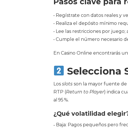
Pasos clave para 
• Regístrate con datos reales y ve
• Realiza el depósito mínimo req
• Lee las restricciones por juego
• Cumple el número necesario de a
En Casino Online encontrarás un 
Selecciona S
Los
slots
son la mayor fuente de 
RTP (
Return to Player
) indica c
al 95 %.
¿Qué volatilidad elegir
‑ Baja: Pagos pequeños pero frecu