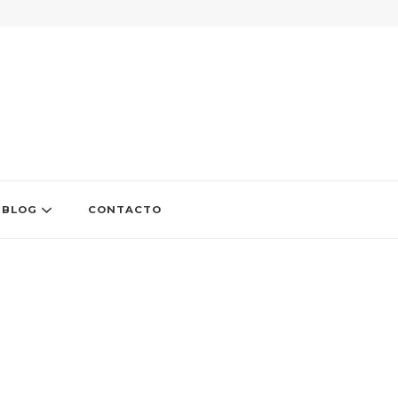
BLOG
CONTACTO