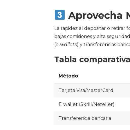
Aprovecha M
La rapidez al depositar o retirar 
bajas comisiones y alta seguridad
(
e‑wallets
) y transferencias banca
Tabla comparativa
Método
Tarjeta Visa/MasterCard
E‑wallet (Skrill/Neteller)
Transferencia bancaria