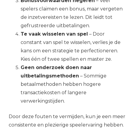
Bonusvoorwaarden negeren
– Veel
spelers claimen een bonus, maar vergeten
de inzetvereisten te lezen. Dit leidt tot
gefrustreerde uitbetalingen.
Te vaak wisselen van spel
– Door
constant van spel te wisselen, verlies je de
kans om een strategie te perfectioneren.
Kies één of twee spellen en master ze.
Geen onderzoek doen naar
uitbetalingsmethoden
– Sommige
betaalmethoden hebben hogere
transactiekosten of langere
verwerkingstijden.
Door deze fouten te vermijden, kun je een meer
consistente en plezierige speelervaring hebben.