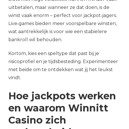
uitbetalen, maar wanneer ze dat doen, is de
winst vaak enorm – perfect voor jackpot‑jagers.
Live‑games bieden meer voorspelbare winsten,
wat aantrekkelijk is voor wie een stabielere
bankroll wil behouden.
Kortom, kies een speltype dat past bij je
risicoprofiel en je tijdsbesteding. Experimenteer
met beide om te ontdekken wat jij het leukst
vindt.
Hoe jackpots werken
en waarom Winnitt
Casino zich