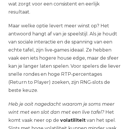
wat zorgt voor een consistent en eerlijk
resultaat.
Maar welke optie levert meer winst op? Het
antwoord hangt af van je speelstijl. Als je houdt
van sociale interactie en de spanning van een
echte tafel, zijn live‑games ideaal. Ze hebben
vaak een iets hogere house edge, maar de sfeer
kan je langer laten spelen. Voor spelers die liever
snelle rondes en hoge RTP‑percentages
(Return to Player) zoeken, zijn RNG‑slots de
beste keuze.
Heb je ooit nagedacht waarom je soms meer
wint met een slot dan met een live tafel?
Het
komt vaak neer op de
volatiliteit
van het spel.
Slots met hoge volatiliteit kunnen minder vaak