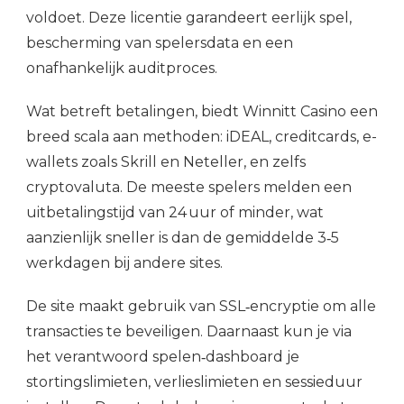
voldoet. Deze licentie garandeert eerlijk spel,
bescherming van spelersdata en een
onafhankelijk auditproces.
Wat betreft betalingen, biedt Winnitt Casino een
breed scala aan methoden: iDEAL, creditcards, e-
wallets zoals Skrill en Neteller, en zelfs
cryptovaluta. De meeste spelers melden een
uitbetalingstijd van 24 uur of minder, wat
aanzienlijk sneller is dan de gemiddelde 3‑5
werkdagen bij andere sites.
De site maakt gebruik van SSL‑encryptie om alle
transacties te beveiligen. Daarnaast kun je via
het verantwoord spelen‑dashboard je
stortingslimieten, verlieslimieten en sessieduur