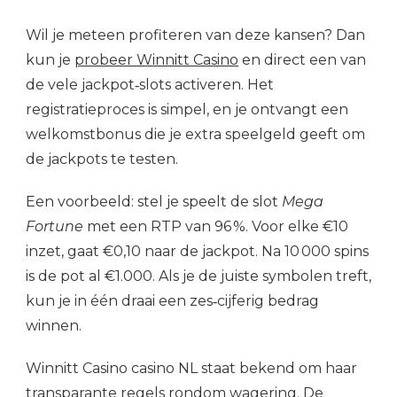
Wil je meteen profiteren van deze kansen? Dan
kun je
probeer Winnitt Casino
en direct een van
de vele jackpot‑slots activeren. Het
registratieproces is simpel, en je ontvangt een
welkomstbonus die je extra speelgeld geeft om
de jackpots te testen.
Een voorbeeld: stel je speelt de slot
Mega
Fortune
met een RTP van 96 %. Voor elke €10
inzet, gaat €0,10 naar de jackpot. Na 10 000 spins
is de pot al €1.000. Als je de juiste symbolen treft,
kun je in één draai een zes‑cijferig bedrag
winnen.
Winnitt Casino casino NL staat bekend om haar
transparante regels rondom wagering. De