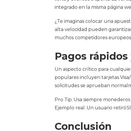
integrado en la misma página we
¿Te imaginas colocar una apuesta
alta velocidad pueden garantiza
muchos competidores europeos
Pagos rápidos y
Un aspecto crítico para cualquie
populares incluyen tarjetas Visa/
solicitudes se aprueban normalme
Pro Tip: Usa siempre monederos 
Ejemplo real: Un usuario retiró 5
Conclusión