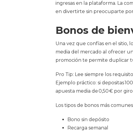
ingresas en la plataforma. La c
en divertirte sin preocuparte por
Bonos de bien
Una vez que confías en el sitio, 
media del mercado al ofrecer un 
promoción te permite duplicar tu
Pro Tip: Lee siempre los requisi
Ejemplo práctico: si depositas 10
apuesta media de 0,50 € por giro 
Los tipos de bonos más comunes
Bono sin depósito
Recarga semanal