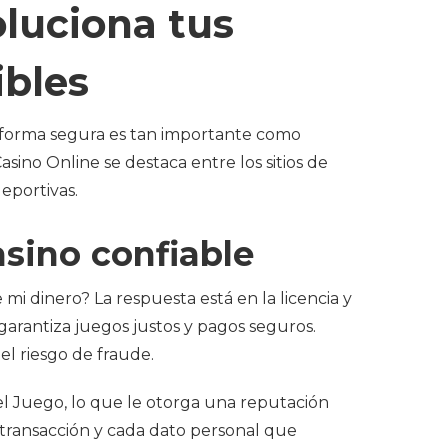
luciona tus
ibles
taforma segura es tan importante como
sino Online se destaca entre los sitios de
eportivas.
asino confiable
i dinero? La respuesta está en la licencia y
garantiza juegos justos y pagos seguros.
el riesgo de fraude.
el Juego, lo que le otorga una reputación
a transacción y cada dato personal que