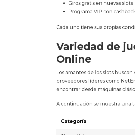
Giros gratis en nuevas slots
Programa VIP con cashbac
Cada uno tiene sus propias cond
Variedad de ju
Online
Los amantes de los slots buscan 
proveedores líderes como NetEnt,
encontrar desde máquinas clásica
A continuación se muestra una ta
Categoría