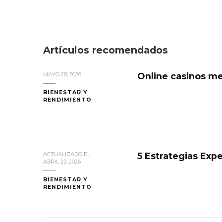
Artículos recomendados
Online casinos met
MAYO 28, 2026
BIENESTAR Y
RENDIMIENTO
5 Estrategias Exp
ACTUALIZADO EL
ABRIL 23, 2026
BIENESTAR Y
RENDIMIENTO