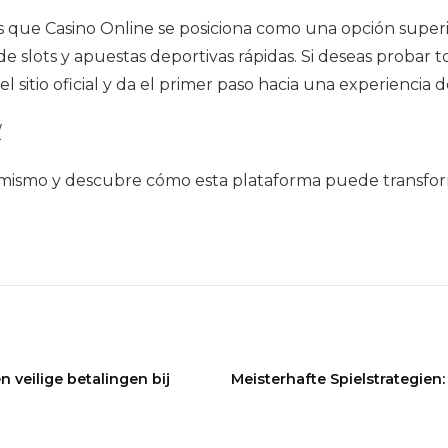
as que Casino Online se posiciona como una opción supe
e slots y apuestas deportivas rápidas. Si deseas probar t
el sitio oficial y da el primer paso hacia una experiencia d
/
 mismo y descubre cómo esta plataforma puede transfor
n veilige betalingen bij
Meisterhafte Spielstrategie