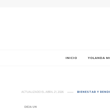
enZona® – Psicología deportiv
Especialista en psicología del deporte en Valencia. Espe
INICIO
YOLANDA M
ACTUALIZADO EL
ABRIL 21, 2026
BIENESTAR Y REND
DEJA UN