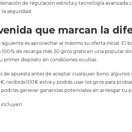
ombinación de regulación estricta y tecnología avanzad
 la seguridad.
venida que marcan la dif
lo siguiente es aprovechar al máximo su oferta inicial. El
100 % de recarga más 30 giros gratis en una popular slo
 primer depósito sin condiciones ocultas.
tos de apuesta antes de aceptar cualquier bono; algunos 
0 €, recibirás 100 € extra y podrás usar los giros para p
podrías generar ganancias potenciales sin arriesgar tu pro
 incluyen: