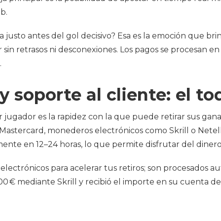
b.
 justo antes del gol decisivo? Esa es la emoción que brin
r sin retrasos ni desconexiones. Los pagos se procesan 
.
 soporte al cliente: el to
r jugador es la rapidez con la que puede retirar sus gan
Mastercard, monederos electrónicos como Skrill o Netelle
nte en 12–24 horas, lo que permite disfrutar del dinero 
electrónicos para acelerar tus retiros; son procesados 
00 € mediante Skrill y recibió el importe en su cuenta de