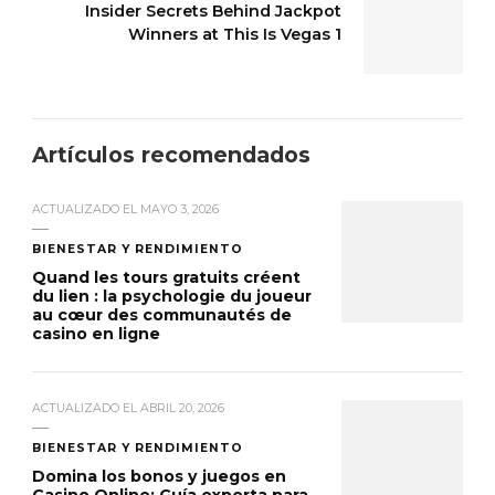
Insider Secrets Behind Jackpot
Winners at This Is Vegas 1
Artículos recomendados
ACTUALIZADO EL
MAYO 3, 2026
BIENESTAR Y RENDIMIENTO
Quand les tours gratuits créent
du lien : la psychologie du joueur
au cœur des communautés de
casino en ligne
ACTUALIZADO EL
ABRIL 20, 2026
BIENESTAR Y RENDIMIENTO
Domina los bonos y juegos en