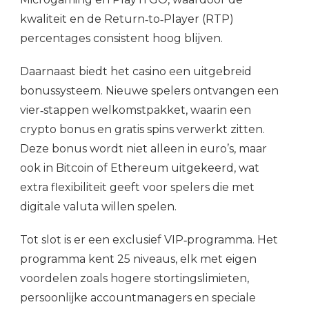
kwaliteit en de Return‑to‑Player (RTP)
percentages consistent hoog blijven.
Daarnaast biedt het casino een uitgebreid
bonussysteem. Nieuwe spelers ontvangen een
vier‑stappen welkomstpakket, waarin een
crypto bonus en gratis spins verwerkt zitten.
Deze bonus wordt niet alleen in euro’s, maar
ook in Bitcoin of Ethereum uitgekeerd, wat
extra flexibiliteit geeft voor spelers die met
digitale valuta willen spelen.
Tot slot is er een exclusief VIP‑programma. Het
programma kent 25 niveaus, elk met eigen
voordelen zoals hogere stortingslimieten,
persoonlijke accountmanagers en speciale