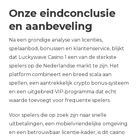
Onze eindconclusie
en aanbeveling
Na een grondige analyse van licenties,
spelaanbod, bonussen en klantenservice, blijkt
dat Luckywave Casino 1 een van de sterkste
spelers op de Nederlandse markt te zijn. Het
platform combineert een breed scala aan
spellen, een aantrekkelijk crypto bonus‑systeem
en een uitgebreid VIP‑programma dat echt
waarde toevoegt voor frequente spelers.
Voor spelers die op zoek zijn naar snelle
uitbetalingen, een mobielvriendelijke omgeving
en een betrouwbaar licentie‑kader, is dit casino