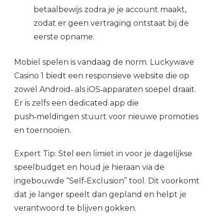
betaalbewijs zodra je je account maakt,
zodat er geen vertraging ontstaat bij de
eerste opname.
Mobiel spelen is vandaag de norm. Luckywave
Casino 1 biedt een responsieve website die op
zowel Android‑ als iOS‑apparaten soepel draait.
Er is zelfs een dedicated app die
push‑meldingen stuurt voor nieuwe promoties
en toernooien.
Expert Tip: Stel een limiet in voor je dagelijkse
speelbudget en houd je hieraan via de
ingebouwde “Self‑Exclusion” tool. Dit voorkomt
dat je langer speelt dan gepland en helpt je
verantwoord te blijven gokken.