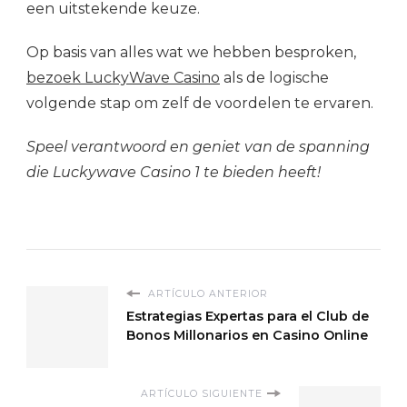
een uitstekende keuze.
Op basis van alles wat we hebben besproken,
bezoek LuckyWave Casino
als de logische
volgende stap om zelf de voordelen te ervaren.
Speel verantwoord en geniet van de spanning
die Luckywave Casino 1 te bieden heeft!
ARTÍCULO ANTERIOR
Estrategias Expertas para el Club de
Bonos Millonarios en Casino Online
ARTÍCULO SIGUIENTE