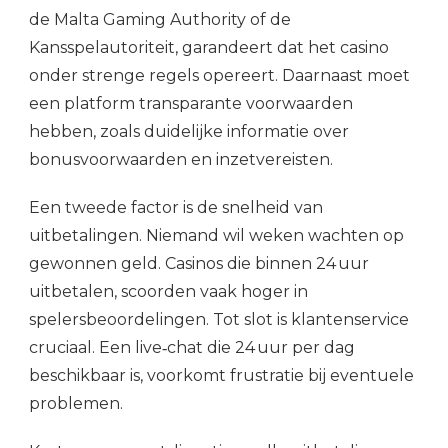
de Malta Gaming Authority of de
Kansspelautoriteit, garandeert dat het casino
onder strenge regels opereert. Daarnaast moet
een platform transparante voorwaarden
hebben, zoals duidelijke informatie over
bonusvoorwaarden en inzetvereisten.
Een tweede factor is de snelheid van
uitbetalingen. Niemand wil weken wachten op
gewonnen geld. Casinos die binnen 24 uur
uitbetalen, scoorden vaak hoger in
spelersbeoordelingen. Tot slot is klantenservice
cruciaal. Een live‑chat die 24 uur per dag
beschikbaar is, voorkomt frustratie bij eventuele
problemen.