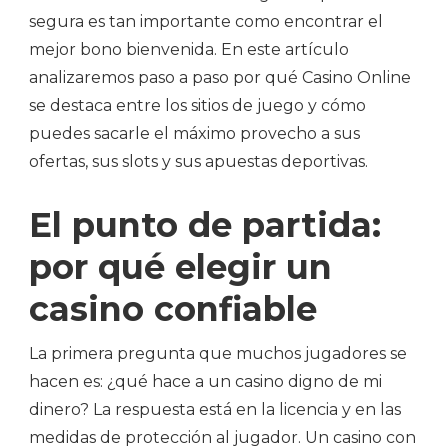
segura es tan importante como encontrar el
mejor bono bienvenida. En este artículo
analizaremos paso a paso por qué Casino Online
se destaca entre los sitios de juego y cómo
puedes sacarle el máximo provecho a sus
ofertas, sus slots y sus apuestas deportivas.
El punto de partida:
por qué elegir un
casino confiable
La primera pregunta que muchos jugadores se
hacen es: ¿qué hace a un casino digno de mi
dinero? La respuesta está en la licencia y en las
medidas de protección al jugador. Un casino con