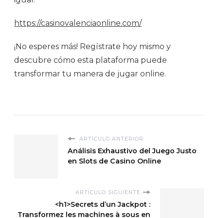
https://casinovalenciaonline.com/
¡No esperes más! Regístrate hoy mismo y
descubre cómo esta plataforma puede
transformar tu manera de jugar online.
ARTÍCULO ANTERIOR
Análisis Exhaustivo del Juego Justo
en Slots de Casino Online
ARTÍCULO SIGUIENTE
<h1>Secrets d’un Jackpot :
Transformez les machines à sous en