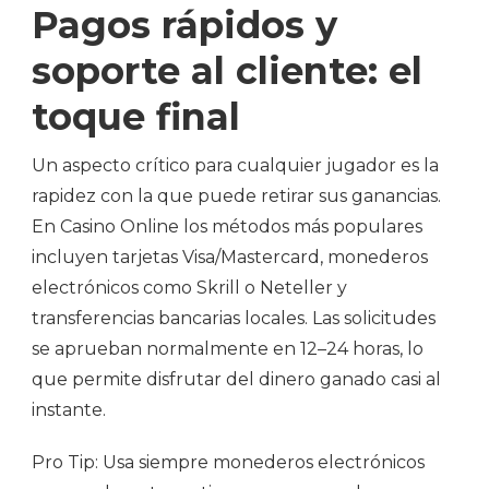
Pagos rápidos y
soporte al cliente: el
toque final
Un aspecto crítico para cualquier jugador es la
rapidez con la que puede retirar sus ganancias.
En Casino Online los métodos más populares
incluyen tarjetas Visa/Mastercard, monederos
electrónicos como Skrill o Neteller y
transferencias bancarias locales. Las solicitudes
se aprueban normalmente en 12–24 horas, lo
que permite disfrutar del dinero ganado casi al
instante.
Pro Tip: Usa siempre monederos electrónicos