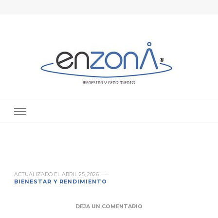
enZona® – Psicología deportiva en
Especialista en psicología del deporte en Valencia. Especialista en
alto rendimiento deportivo en Valencia
Valencia
ACTUALIZADO EL
ABRIL 25, 2026
BIENESTAR Y RENDIMIENTO
DEJA UN COMENTARIO