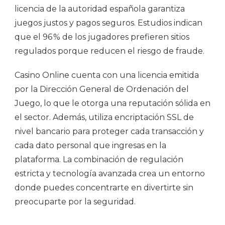
licencia de la autoridad española garantiza
juegos justos y pagos seguros. Estudios indican
que el 96 % de los jugadores prefieren sitios
regulados porque reducen el riesgo de fraude.
Casino Online cuenta con una licencia emitida
por la Dirección General de Ordenación del
Juego, lo que le otorga una reputación sólida en
el sector. Además, utiliza encriptación SSL de
nivel bancario para proteger cada transacción y
cada dato personal que ingresas en la
plataforma. La combinación de regulación
estricta y tecnología avanzada crea un entorno
donde puedes concentrarte en divertirte sin
preocuparte por la seguridad.