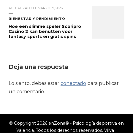
ACTUALIZADO EL
MARZO 19, 2026
BIENESTAR Y RENDIMIENTO
Hoe een slimme speler Scoripro
Casino 2 kan benutten voor
fantasy sports en gratis spins
Deja una respuesta
Lo siento, debes estar
conectado
para publicar
un comentario.
© Copyright 2026
enZona® - Psicología deportiva en
Valencia
. Todos los derechos reservados.
Vilva |