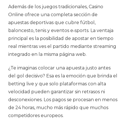
Además de los juegos tradicionales, Casino
Online ofrece una completa sección de
apuestas deportivas que cubre fútbol,
baloncesto, tenis y eventos e‑sports. La ventaja
principal es la posibilidad de apostar en tiempo
real mientras ves el partido mediante streaming
integrado en la misma página web.
¿Te imaginas colocar una apuesta justo antes
del gol decisivo? Esa es la emoción que brinda el
betting live y que solo plataformas con alta
velocidad pueden garantizar sin retrasos ni
desconexiones. Los pagos se procesan en menos
de 24 horas, mucho más rápido que muchos
competidores europeos.