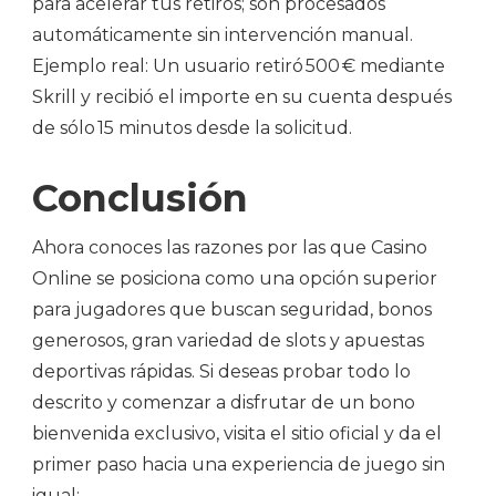
para acelerar tus retiros; son procesados
automáticamente sin intervención manual.
Ejemplo real: Un usuario retiró 500 € mediante
Skrill y recibió el importe en su cuenta después
de sólo 15 minutos desde la solicitud.
Conclusión
Ahora conoces las razones por las que Casino
Online se posiciona como una opción superior
para jugadores que buscan seguridad, bonos
generosos, gran variedad de slots y apuestas
deportivas rápidas. Si deseas probar todo lo
descrito y comenzar a disfrutar de un bono
bienvenida exclusivo, visita el sitio oficial y da el
primer paso hacia una experiencia de juego sin
igual: