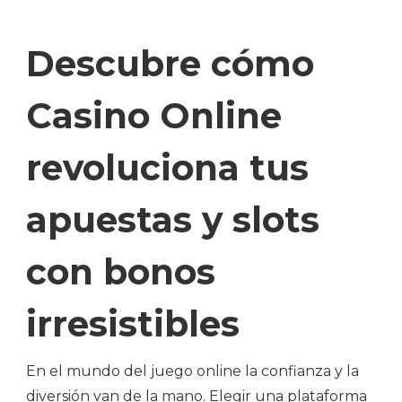
Descubre cómo
Casino Online
revoluciona tus
apuestas y slots
con bonos
irresistibles
En el mundo del juego online la confianza y la
diversión van de la mano. Elegir una plataforma