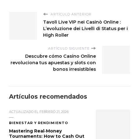
ARTÍCULO ANTERIOR
Tavoli Live VIP nei Casinò Online :
L’evoluzione dei Livelli di Status per i
High Roller
ARTÍCULO SIGUIENTE
Descubre cómo Casino Online
revoluciona tus apuestas y slots con
bonos irresistibles
Artículos recomendados
ACTUALIZADO EL
FEBRERO 21, 2026
BIENESTAR Y RENDIMIENTO
Mastering Real‑Money
Tournaments: How to Cash Out