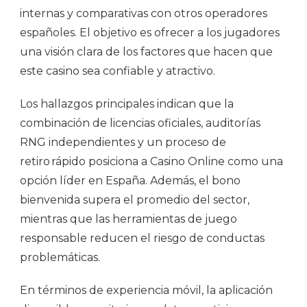
internas y comparativas con otros operadores
españoles. El objetivo es ofrecer a los jugadores
una visión clara de los factores que hacen que
este casino sea confiable y atractivo.
Los hallazgos principales indican que la
combinación de licencias oficiales, auditorías
RNG independientes y un proceso de
retiro rápido posiciona a Casino Online como una
opción líder en España. Además, el bono
bienvenida supera el promedio del sector,
mientras que las herramientas de juego
responsable reducen el riesgo de conductas
problemáticas.
En términos de experiencia móvil, la aplicación