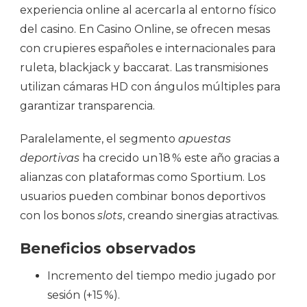
experiencia online al acercarla al entorno físico
del casino. En Casino Online, se ofrecen mesas
con crupieres españoles e internacionales para
ruleta, blackjack y baccarat. Las transmisiones
utilizan cámaras HD con ángulos múltiples para
garantizar transparencia.
Paralelamente, el segmento
apuestas
deportivas
ha crecido un 18 % este año gracias a
alianzas con plataformas como Sportium. Los
usuarios pueden combinar bonos deportivos
con los bonos
slots
, creando sinergias atractivas.
Beneficios observados
Incremento del tiempo medio jugado por
sesión (+15 %).