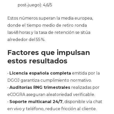
post‑juego): 4,6/5
Estos números superan la media europea,
donde el tiempo medio de retiro ronda
las 48 horas y la tasa de retención se sitúa
alrededor del 55 %.
Factores que impulsan
estos resultados
•
Licencia española completa
emitida por la
DGOJ garantiza cumplimiento normativo.
•
Auditorías RNG trimestrales
realizadas por
eCOGRA aseguran aleatoriedad verificable.
•
Soporte multicanal 24/7
, disponible vía chat
en vivo y teléfono, reduce fricción al cliente.