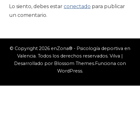
Lo siento, debes estar
conectado
para publicar
un comentario.
© Copyright 2026
enZona® - Psicología deportiva en
Valencia
. Todos los derechos reservados.
Vilva |
Desarrollado por
Blossom Themes
.Funciona con
WordPress
.