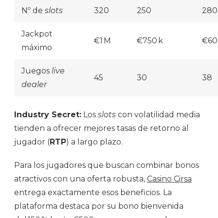
Nº de
slots
320
250
280
Jackpot
€1 M
€750 k
€60
máximo
Juegos
live
45
30
38
dealer
Industry Secret:
Los
slots
con volatilidad media
tienden a ofrecer mejores tasas de retorno al
jugador (
RTP
) a largo plazo.
Para los jugadores que buscan combinar bonos
atractivos con una oferta robusta,
Casino Cirsa
entrega exactamente esos beneficios. La
plataforma destaca por su bono bienvenida