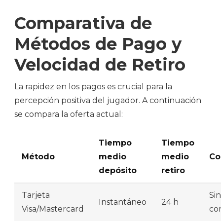
Comparativa de
Métodos de Pago y
Velocidad de Retiro
La rapidez en los pagos es crucial para la
percepción positiva del jugador. A continuación
se compara la oferta actual:
Tiempo
Tiempo
Método
medio
medio
Co
depósito
retiro
Tarjeta
Sin
Instantáneo
24 h
Visa/Mastercard
co