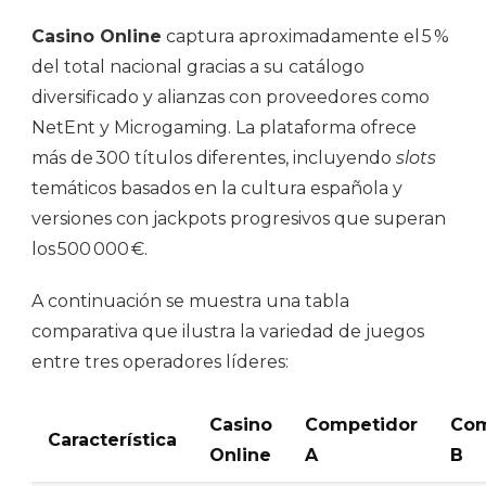
Casino Online
captura aproximadamente el 5 %
del total nacional gracias a su catálogo
diversificado y alianzas con proveedores como
NetEnt y Microgaming. La plataforma ofrece
más de 300 títulos diferentes, incluyendo
slots
temáticos basados en la cultura española y
versiones con jackpots progresivos que superan
los 500 000 €.
A continuación se muestra una tabla
comparativa que ilustra la variedad de juegos
entre tres operadores líderes:
Casino
Competidor
Com
Característica
Online
A
B