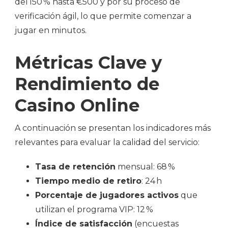
del 150 % hasta €500 y por su proceso de
verificación ágil, lo que permite comenzar a
jugar en minutos.
Métricas Clave y
Rendimiento de
Casino Online
A continuación se presentan los indicadores más
relevantes para evaluar la calidad del servicio:
Tasa de retención
mensual: 68 %
Tiempo medio de retiro
: 24 h
Porcentaje de jugadores activos
que
utilizan el programa VIP: 12 %
Índice de satisfacción
(encuestas