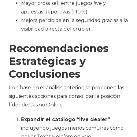
Mayor cross‑sell entre juegos
live
y
apuestas deportivas (+10 %).
Mejora percibida en la seguridad gracias a la
visibilidad directa del crupier.
Recomendaciones
Estratégicas y
Conclusiones
Con base en el análisis anterior, se proponen las
siguientes acciones para consolidar la posición
líder de Casino Online:
Expandir el catálogo “live dealer”
incluyendo juegos menos comunes como
poker Texas Hold’em en vivo.