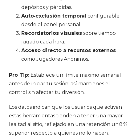
depósitos y pérdidas.
Auto‑exclusión temporal
configurable
desde el panel personal.
Recordatorios visuales
sobre tiempo
jugado cada hora.
Acceso directo a recursos externos
como Jugadores Anónimos.
Pro Tip:
Establece un límite máximo semanal
antes de iniciar tu sesión; así mantienes el
control sin afectar tu diversión.
Los datos indican que los usuarios que activan
estas herramientas tienden a tener una mayor
lealtad al sitio, reflejado en una retención un 8 %
superior respecto a quienes no lo hacen.