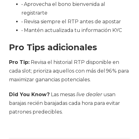
• Aprovecha el bono bienvenida al
registrarte
• Revisa siempre el RTP antes de apostar
• Mantén actualizada tu información KYC
Pro Tips adicionales
Pro Tip:
Revisa el historial RTP disponible en
cada slot; prioriza aquellos con más del 96 % para
maximizar ganancias potenciales.
Did You Know?
Las mesas
live dealer
usan
barajas recién barajadas cada hora para evitar
patrones predecibles.