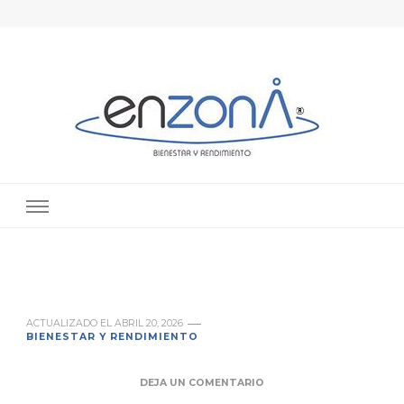
enZona® – Psicología deportiva en
Especialista en psicología del deporte en Valencia. Especialista en
alto rendimiento deportivo en Valencia
Valencia
ACTUALIZADO EL
ABRIL 20, 2026
BIENESTAR Y RENDIMIENTO
DEJA UN COMENTARIO