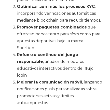
Optimizar aún más los procesos KYC
,
incorporando verificaciones automáticas
mediante blockchain para reducir tiempos.
Promover paquetes combinados
que
ofrezcan bonos tanto para
slots
como para
apuestas deportivas bajo la marca
Sportium.
Refuerzo continuo del juego
responsable
, añadiendo módulos
educativos interactivos dentro del flujo
login.
Mejorar la comunicación móvil
, lanzando
notificaciones push personalizadas sobre
promociones activas y límites
auto‑impuestos.