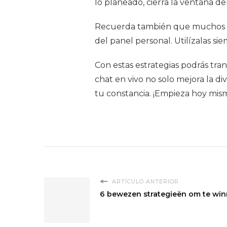
lo planeado, cierra la ventana d
Recuerda también que muchos op
del panel personal. Utilízalas 
Con estas estrategias podrás tra
chat en vivo no solo mejora la d
tu constancia. ¡Empieza hoy mism
ARTÍCULO ANTERIOR
6 bewezen strategieën om te winn