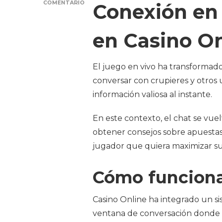
COMENTARIO
Conexión en 
en Casino On
El juego en vivo ha transformado 
conversar con crupieres y otros 
información valiosa al instante.
En este contexto, el chat se vue
obtener consejos sobre apuestas o
jugador que quiera maximizar s
Cómo funciona 
Casino Online ha integrado un s
ventana de conversación donde lo