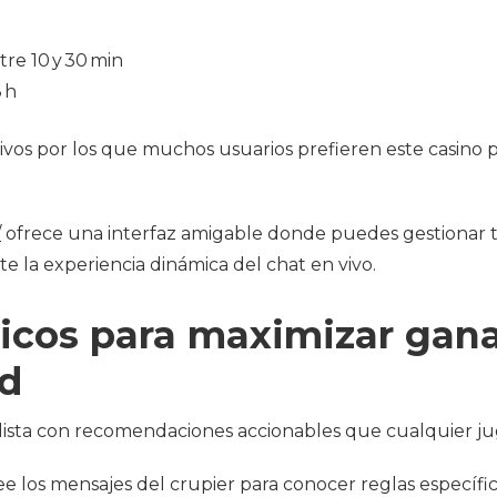
re 10 y 30 min
 h
ivos por los que muchos usuarios prefieren este casino 
/
ofrece una interfaz amigable donde puedes gestionar tus
la experiencia dinámica del chat en vivo.
ticos para maximizar gan
ad
lista con recomendaciones accionables que cualquier ju
ee los mensajes del crupier para conocer reglas específica