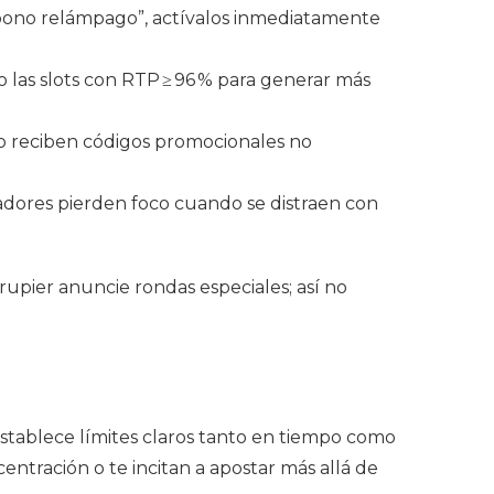
“bono relámpago”, actívalos inmediatamente
 las slots con RTP ≥ 96 % para generar más
do reciben códigos promocionales no
ugadores pierden foco cuando se distraen con
crupier anuncie rondas especiales; así no
Establece límites claros tanto en tiempo como
entración o te incitan a apostar más allá de