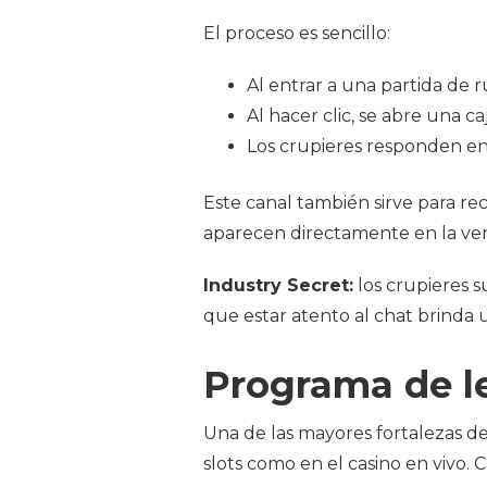
El proceso es sencillo:
Al entrar a una partida de r
Al hacer clic, se abre una 
Los crupieres responden en
Este canal también sirve para re
aparecen directamente en la ven
Industry Secret:
los crupieres s
que estar atento al chat brinda 
Programa de le
Una de las mayores fortalezas de
slots como en el casino en vivo.