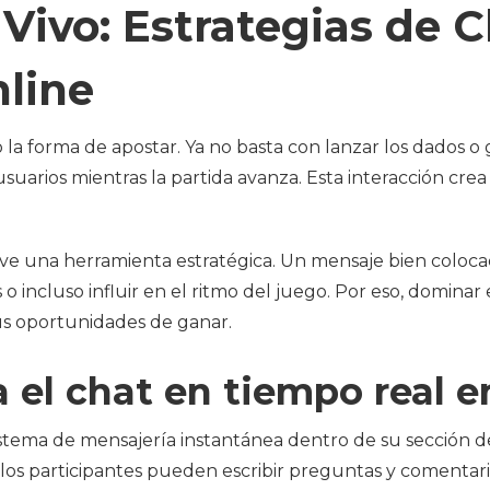
Vivo: Estrategias de C
line
la forma de apostar. Ya no basta con lanzar los dados o g
usuarios mientras la partida avanza. Esta interacción cre
lve una herramienta estratégica. Un mensaje bien coloc
 incluso influir en el ritmo del juego. Por eso, dominar 
us oportunidades de ganar.
el chat en tiempo real e
istema de mensajería instantánea dentro de su sección d
s participantes pueden escribir preguntas y comentarios