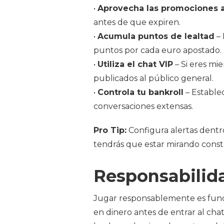
•
Aprovecha las promociones 
antes de que expiren.
•
Acumula puntos de lealtad
– 
puntos por cada euro apostado.
•
Utiliza el chat VIP
– Si eres mi
publicados al público general.
•
Controla tu bankroll
– Establec
conversaciones extensas.
Pro Tip:
Configura alertas dentro
tendrás que estar mirando const
Responsabilid
Jugar responsablemente es fundam
en dinero antes de entrar al chat