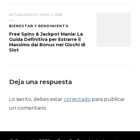
ACTUALIZADO EL
MAYO 4, 2026
BIENESTAR Y RENDIMIENTO
Free Spins & Jackpot Mania: La
Guida Definitiva per Estrarre il
Massimo dai Bonus nei Giochi di
Slot
Deja una respuesta
Lo siento, debes estar
conectado
para publicar
un comentario.