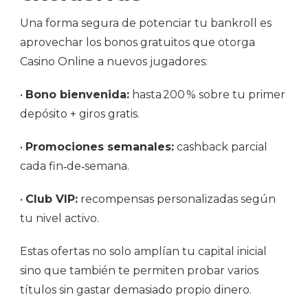
Una forma segura de potenciar tu bankroll es
aprovechar los bonos gratuitos que otorga
Casino Online a nuevos jugadores:
•
Bono bienvenida:
hasta 200 % sobre tu primer
depósito + giros gratis.
•
Promociones semanales:
cashback parcial
cada fin‑de‑semana.
•
Club VIP:
recompensas personalizadas según
tu nivel activo.
Estas ofertas no solo amplían tu capital inicial
sino que también te permiten probar varios
títulos sin gastar demasiado propio dinero.