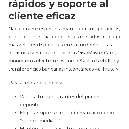
rápidos y soporte al
cliente eficaz
Nadie quiere esperar semanas por sus ganancias;
por eso es esencial conocer los métodos de pago
más veloces disponibles en Casino Online. Las
opciones favoritas son tarjetas Visa/MasterCard,
monederos electrónicos como Skrill o Neteller y
transferencias bancarias instantáneas via Trustly.
Para acelerar el proceso:
Verifica tu cuenta antes del primer
depósito.
Elige siempre un método marcado como
“retiro inmediato”.
Mantén actualizada tu información