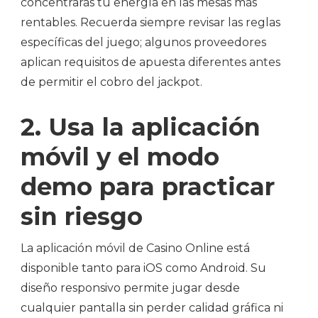
concentrarás tu energía en las mesas más
rentables. Recuerda siempre revisar las reglas
específicas del juego; algunos proveedores
aplican requisitos de apuesta diferentes antes
de permitir el cobro del jackpot.
2. Usa la aplicación
móvil y el modo
demo para practicar
sin riesgo
La aplicación móvil de Casino Online está
disponible tanto para iOS como Android. Su
diseño responsivo permite jugar desde
cualquier pantalla sin perder calidad gráfica ni