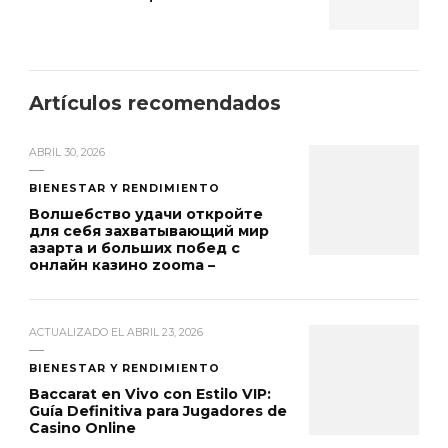
Artículos recomendados
ABRIL 30, 2026
BIENESTAR Y RENDIMIENTO
Волшебство удачи откройте
для себя захватывающий мир
азарта и больших побед с
онлайн казино zooma –
ACTUALIZADO EL
ABRIL 23, 2026
BIENESTAR Y RENDIMIENTO
Baccarat en Vivo con Estilo VIP:
Guía Definitiva para Jugadores de
Casino Online