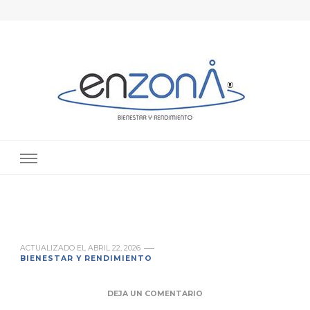
enZona® – Psicología deportiva en
Especialista en psicología del deporte en Valencia. Especialista en
alto rendimiento deportivo en Valencia
Valencia
ACTUALIZADO EL
ABRIL 22, 2026
BIENESTAR Y RENDIMIENTO
DEJA UN COMENTARIO