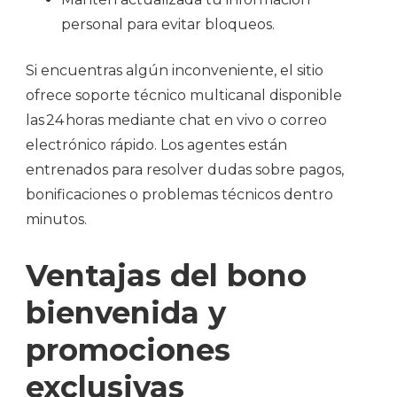
personal para evitar bloqueos.
Si encuentras algún inconveniente, el sitio
ofrece soporte técnico multicanal disponible
las 24 horas mediante chat en vivo o correo
electrónico rápido. Los agentes están
entrenados para resolver dudas sobre pagos,
bonificaciones o problemas técnicos dentro
minutos.
Ventajas del bono
bienvenida y
promociones
exclusivas