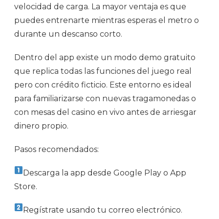
velocidad de carga. La mayor ventaja es que
puedes entrenarte mientras esperas el metro o
durante un descanso corto.
Dentro del app existe un modo demo gratuito
que replica todas las funciones del juego real
pero con crédito ficticio. Este entorno es ideal
para familiarizarse con nuevas tragamonedas o
con mesas del casino en vivo antes de arriesgar
dinero propio.
Pasos recomendados:
Descarga la app desde Google Play o App
Store.
Regístrate usando tu correo electrónico.