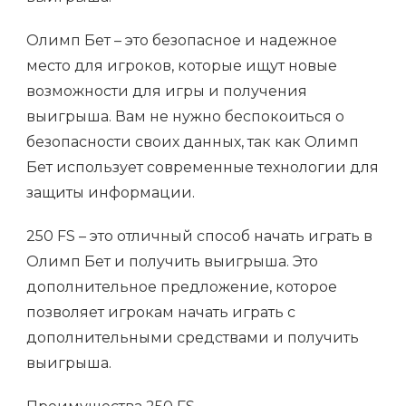
Олимп Бет – это безопасное и надежное
место для игроков, которые ищут новые
возможности для игры и получения
выигрыша. Вам не нужно беспокоиться о
безопасности своих данных, так как Олимп
Бет использует современные технологии для
защиты информации.
250 FS – это отличный способ начать играть в
Олимп Бет и получить выигрыша. Это
дополнительное предложение, которое
позволяет игрокам начать играть с
дополнительными средствами и получить
выигрыша.