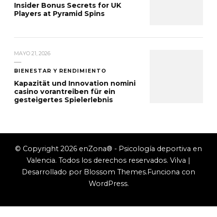
Insider Bonus Secrets for UK
Players at Pyramid Spins
MAYO 21, 2026
BIENESTAR Y RENDIMIENTO
Kapazität und Innovation nomini
casino vorantreiben für ein
gesteigertes Spielerlebnis
© Copyright 2026
enZona® - Psicología deportiva en
Valencia
. Todos los derechos reservados.
Vilva |
Desarrollado por
Blossom Themes
.Funciona con
WordPress
.