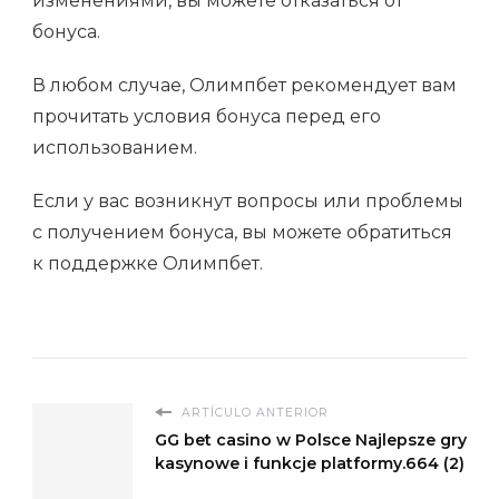
изменениями, вы можете отказаться от
бонуса.
В любом случае, Олимпбет рекомендует вам
прочитать условия бонуса перед его
использованием.
Если у вас возникнут вопросы или проблемы
с получением бонуса, вы можете обратиться
к поддержке Олимпбет.
ARTÍCULO ANTERIOR
GG bet casino w Polsce Najlepsze gry
kasynowe i funkcje platformy.664 (2)