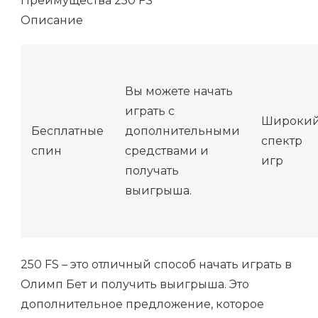
Преимущества 250 FS
Описание
Вы можете начать
играть с
Широки
Бесплатные
дополнительными
спектр
спин
средствами и
игр
получать
выигрыша.
250 FS – это отличный способ начать играть в
Олимп Бет и получить выигрыша. Это
дополнительное предложение, которое