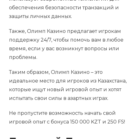
обеспечения безопасности транзакций и
защиты личных данных.
Также, Олимп Казино предлагает игрокам
поддержку 24/7, чтобы помочь вам в любое
время, если у вас возникнут вопросы или
проблемы.
Таким образом, Олимп Казино – это
идеальное место для игроков из Казахстана,
которые ищут новый игровой опыт и хотят
испытать свои силы в азартных играх.
Не пропустите возможность начать свой
игровой опыт с бонуса 150 000 KZT и 250 FS!