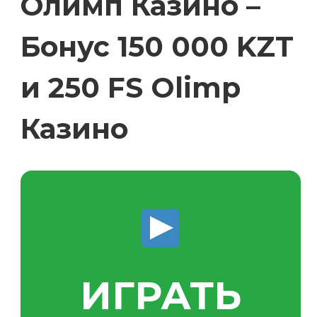
Олимп Казино –
Бонус 150 000 KZT
и 250 FS Olimp
Казино
ИГРАТЬ