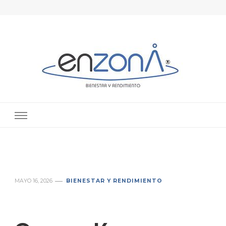
enZona® – Psicología deportiva en
Especialista en psicología del deporte en Valencia. Especialista en
alto rendimiento deportivo en Valencia
Valencia
MAYO 16, 2026
BIENESTAR Y RENDIMIENTO