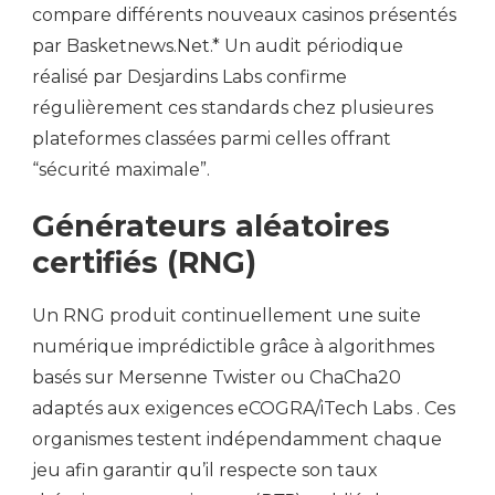
compare différents nouveaux casinos présentés
par Basketnews.Net.* Un audit périodique
réalisé par Desjardins Labs confirme
régulièrement ces standards chez plusieures
plateformes classées parmi celles offrant
“sécurité maximale”.
Générateurs aléatoires
certifiés (RNG)
Un RNG produit continuellement une suite
numérique imprédictible grâce à algorithmes
basés sur Mersenne Twister ou ChaCha20
adaptés aux exigences eCOGRA/iTech Labs . Ces
organismes testent indépendamment chaque
jeu afin garantir qu’il respecte son taux