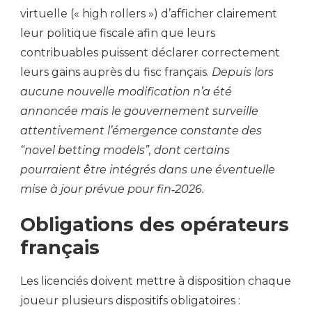
virtuelle (« high rollers ») d’afficher clairement
leur politique fiscale afin que leurs
contribuables puissent déclarer correctement
leurs gains auprès du fisc français.
Depuis lors
aucune nouvelle modification n’a été
annoncée mais le gouvernement surveille
attentivement l’émergence constante des
“novel betting models”, dont certains
pourraient être intégrés dans une éventuelle
mise à jour prévue pour fin‑2026.
Obligations des opérateurs
français
Les licenciés doivent mettre à disposition chaque
joueur plusieurs dispositifs obligatoires :