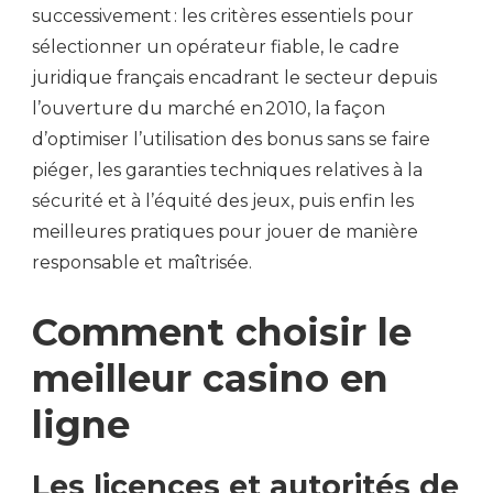
successivement : les critères essentiels pour
sélectionner un opérateur fiable, le cadre
juridique français encadrant le secteur depuis
l’ouverture du marché en 2010, la façon
d’optimiser l’utilisation des bonus sans se faire
piéger, les garanties techniques relatives à la
sécurité et à l’équité des jeux, puis enfin les
meilleures pratiques pour jouer de manière
responsable et maîtrisée.
Comment choisir le
meilleur casino en
ligne
Les licences et autorités de