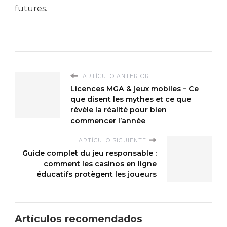
futures.​
ARTÍCULO ANTERIOR
Licences MGA & jeux mobiles – Ce
que disent les mythes et ce que
révèle la réalité pour bien
commencer l’année
ARTÍCULO SIGUIENTE
Guide complet du jeu responsable :
comment les casinos en ligne
éducatifs protègent les joueurs
Artículos recomendados