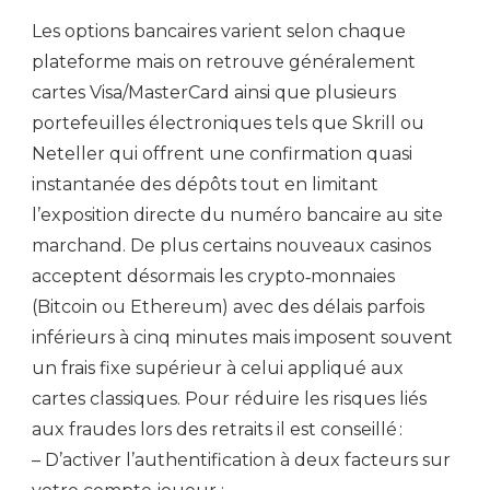
Les options bancaires varient selon chaque
plateforme mais on retrouve généralement
cartes Visa/MasterCard ainsi que plusieurs
portefeuilles électroniques tels que Skrill ou
Neteller qui offrent une confirmation quasi
instantanée des dépôts tout en limitant
l’exposition directe du numéro bancaire au site
marchand. De plus certains nouveaux casinos
acceptent désormais les crypto‑monnaies
(Bitcoin ou Ethereum) avec des délais parfois
inférieurs à cinq minutes mais imposent souvent
un frais fixe supérieur à celui appliqué aux
cartes classiques. Pour réduire les risques liés
aux fraudes lors des retraits il est conseillé :
– D’activer l’authentification à deux facteurs sur