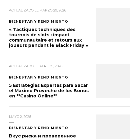
ACTUALIZADO EL
MARZO 29, 2026
BIENESTAR Y RENDIMIENTO
« Tactiques techniques des
tournois de slots : impact
communautaire et retours aux
joueurs pendant le Black Friday »
ACTUALIZADO EL
ABRIL 21, 2026
BIENESTAR Y RENDIMIENTO
5 Estrategias Expertas para Sacar
el Máximo Provecho de los Bonos
en **Casino Online**
MAYO 2, 2026
BIENESTAR Y RENDIMIENTO
Вкус риска и проверенное