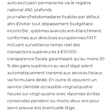
auto‑exclusion permanente via le registre
national ANJ, plafonds
journaliers/hebdomadaires fixables par défaut
afin d’éviter tout dépassement budgétaire
incontrôlé ; systèmes avancés anti‑blanchiment
conformes aux directives européennes FATF
incluant surveillance temps réel des
transactions supérieures à €10 000 ;
transparence fiscale garantissant qu’au moins 30
% des gains supérieurs au seuil légal soient
automatiquement transmis aux services fiscaux
via formulaire dédié.
En outre ils assurent un
service clientèle accessible vingt‑et­quatre
heures sur vingt‑quatre avec réponses écrites
conservées pendant au moins deux ans pour
servir preuve lors éventuelle litige.