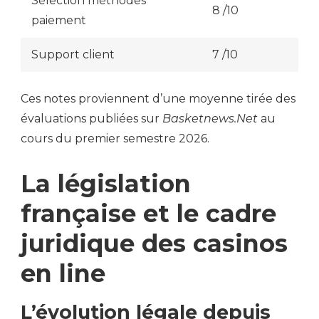
Sélection méthodes
8 /10
paiement
Support client
7 /10
Ces notes proviennent d’une moyenne tirée des
évaluations publiées sur
Basketnews.Net
au
cours du premier semestre 2026.
La législation
française et le cadre
juridique des casinos
en line
L’évolution légale depuis