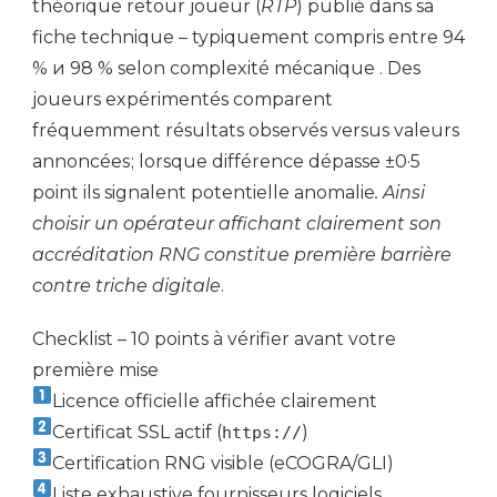
théorique retour joueur (
RTP
) publié dans sa
fiche technique – typiquement compris entre 94
% и 98 % selon complexité mécanique . Des
joueurs expérimentés comparent
fréquemment résultats observés versus valeurs
annoncées ; lorsque différence dépasse ±0·5
point ils signalent potentielle anomalie
. Ainsi
choisir un opérateur affichant clairement son
accréditation RNG constitue première barrière
contre triche digitale
.
Checklist – 10 points à vérifier avant votre
première mise
Licence officielle affichée clairement
Certificat SSL actif (
)
https://
Certification RNG visible (eCOGRA/GLI)
Liste exhaustive fournisseurs logiciels