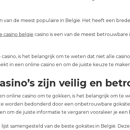
 een van de meest populaire in België. Het heeft een bre
e casino belgie
casino is een van de meest betrouwbare i
casino, is het belangrijk om te weten dat niet alle casin
ekt in een online casino en om de juiste keuze te maken
asino’s zijn veilig en be
n online casino om te gokken, is het belangrijk om te w
om te worden bedonderd door een onbetrouwbare goksite, 
 en om de juiste informatie te vergaren vooraleer je een 
lijst samengesteld van de beste goksites in België. Deze 