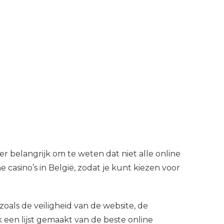
er belangrijk om te weten dat niet alle online
e casino’s in België, zodat je kunt kiezen voor
ls de veiligheid van de website, de
 een lijst gemaakt van de beste online