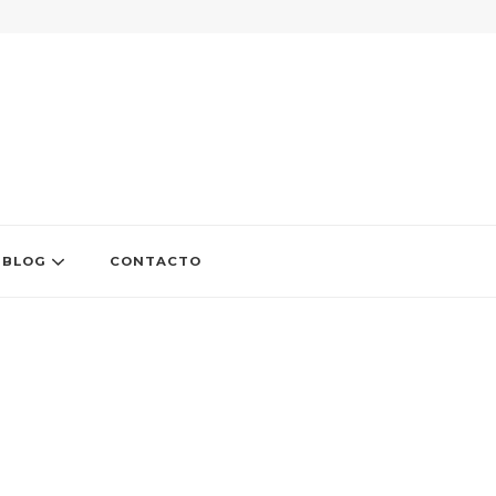
BLOG
CONTACTO