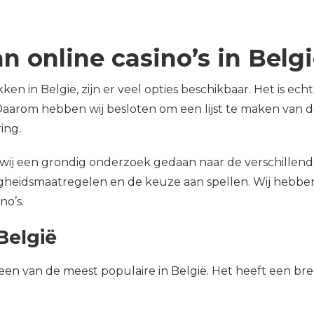
n online casino’s in Belg
n in België, zijn er veel opties beschikbaar. Het is echt
Daarom hebben wij besloten om een lijst te maken van de
ing.
wij een grondig onderzoek gedaan naar de verschillende 
iligheidsmaatregelen en de keuze aan spellen. Wij heb
no’s.
België
 is een van de meest populaire in België. Het heeft een 