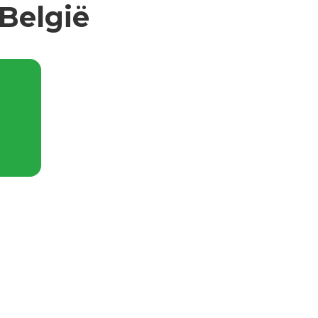
 België