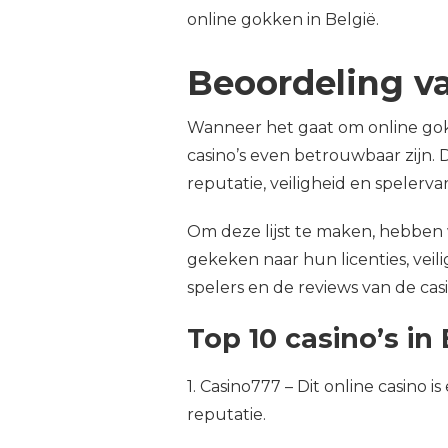
online gokken in België.
Beoordeling va
Wanneer het gaat om online gokke
casino’s even betrouwbaar zijn. 
reputatie, veiligheid en spelervar
Om deze lijst te maken, hebben 
gekeken naar hun licenties, ve
spelers en de reviews van de casi
Top 10 casino’s in 
1. Casino777 – Dit online casino
reputatie.