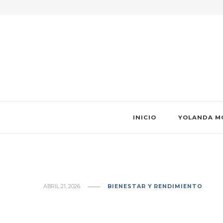
enZona® – Psicología deportiv
Especialista en psicología del deporte en Valencia. Espe
INICIO
YOLANDA M
ABRIL 21, 2026
BIENESTAR Y RENDIMIENTO