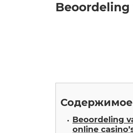
Beoordeling 
Содержимое
Beoordeling v
online casino’s