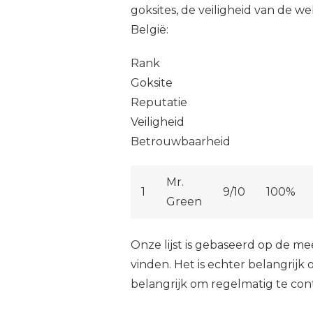
goksites, de veiligheid van de w
België:
Rank
Goksite
Reputatie
Veiligheid
Betrouwbaarheid
Mr.
1
9/10
100%
Green
Onze lijst is gebaseerd op de mee
vinden. Het is echter belangrijk
belangrijk om regelmatig te cont