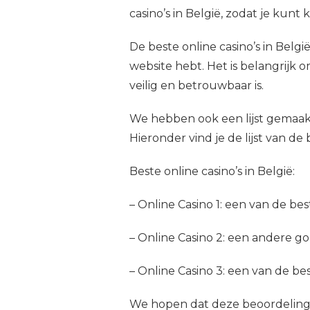
casino’s in België, zodat je kunt 
De beste online casino’s in Belgi
website hebt. Het is belangrijk o
veilig en betrouwbaar is.
We hebben ook een lijst gemaakt 
Hieronder vind je de lijst van de 
Beste online casino’s in België:
– Online Casino 1: een van de bes
– Online Casino 2: een andere g
– Online Casino 3: een van de be
We hopen dat deze beoordeling 