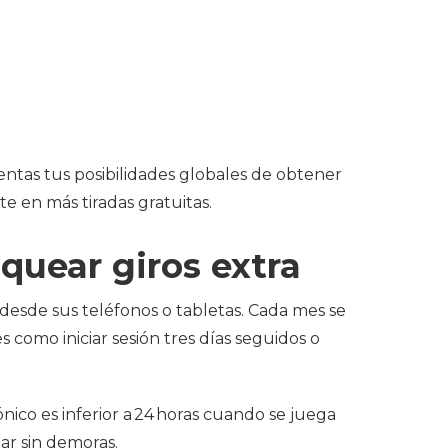
ntas tus posibilidades globales de obtener
e en más tiradas gratuitas.
quear giros extra
 desde sus teléfonos o tabletas.​ Cada mes se
s como iniciar sesión tres días seguidos o
ico es inferior a 24 horas cuando se juega
ar sin demoras.​