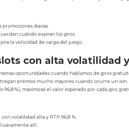
s promociones diarias.
cuerdan cuándo expiran los giros.
ora la velocidad de carga del juego.
lots con alta volatilidad 
mismas oportunidades cuando hablamos de giros gratuitos.
regan premios mucho mayores cuando ocurre un win.​ S
 96,8 %​), maximizas el valor esperado por cada giro gratu
t con volatilidad alta y RTP 96,8 %.
clusivamente allí.