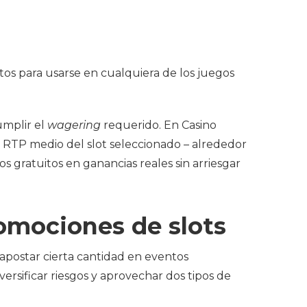
tos para usarse en cualquiera de los juegos
umplir el
wagering
requerido. En Casino
 al RTP medio del slot seleccionado – alrededor
iros gratuitos en ganancias reales sin arriesgar
omociones de slots
apostar cierta cantidad en eventos
iversificar riesgos y aprovechar dos tipos de