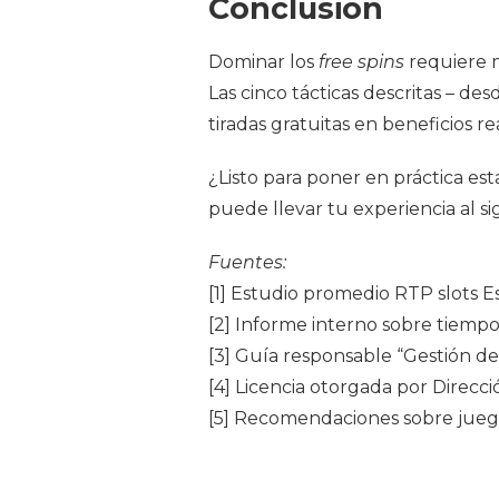
Conclusión
Dominar los
free spins
requiere m
Las cinco tácticas descritas – d
tiradas gratuitas en beneficios r
¿Listo para poner en práctica est
puede llevar tu experiencia al si
Fuentes:
[1] Estudio promedio RTP slots 
[2] Informe interno sobre tiempos
[3] Guía responsable “Gestión de
[4] Licencia otorgada por Direcc
[5] Recomendaciones sobre juego