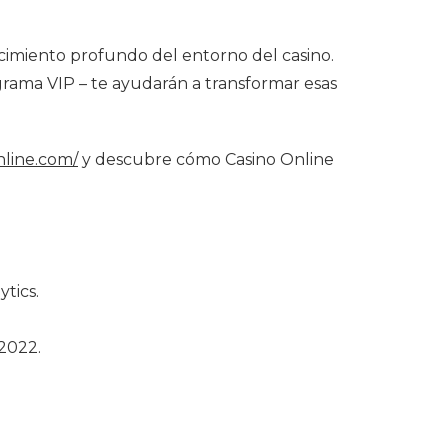
cimiento profundo del entorno del casino.​
grama VIP – te ayudarán a transformar esas
nline.com/
y descubre cómo Casino Online
tics.
 2022.