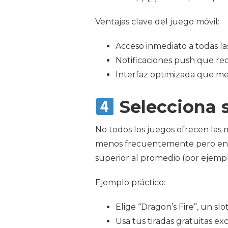
Ventajas clave del juego móvil:
Acceso inmediato a todas la
Notificaciones push que re
Interfaz optimizada que mej
Selecciona s
No todos los juegos ofrecen las 
menos frecuentemente pero ent
superior al promedio (por ejemplo
Ejemplo práctico:
Elige “Dragon’s Fire”, un slo
Usa tus tiradas gratuitas ex