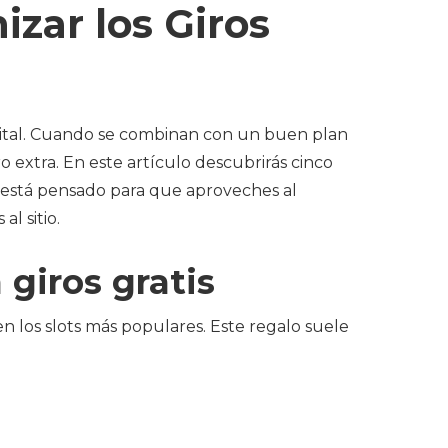
zar los Giros
igital. Cuando se combinan con un buen plan
extra. En este artículo descubrirás cinco
 está pensado para que aproveches al
l sitio.
giros gratis
en los slots más populares. Este regalo suele