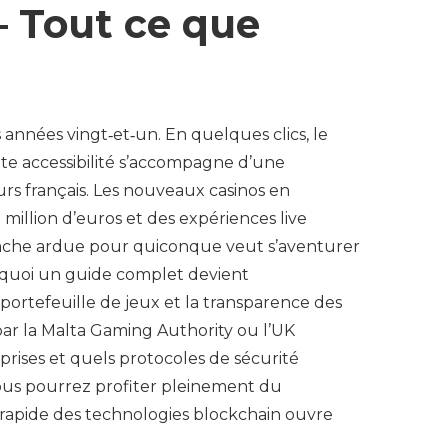
– Tout ce que
années vingt‑et‑un. En quelques clics, le
tte accessibilité s’accompagne d’une
urs français. Les nouveaux casinos en
 million d’euros et des expériences live
 tâche ardue pour quiconque veut s’aventurer
rquoi un guide complet devient
u portefeuille de jeux et la transparence des
ar la Malta Gaming Authority ou l’UK
prises et quels protocoles de sécurité
vous pourrez profiter pleinement du
n rapide des technologies blockchain ouvre