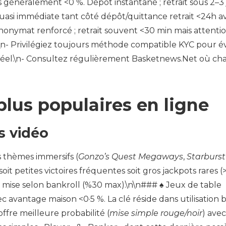
s généralement <0 %. Dépôt instantané ; retrait sous 2–3 
 quasi immédiate tant côté dépôt/quittance retrait <24h av
nymat renforcé ; retrait souvent <30 min mais attentio
s :\n- Privilégiez toujours méthode compatible KYC pour é
ai réel.\n- Consultez régulièrement Basketnews.Net où c
plus populaires en ligne
s vidéo
s thèmes immersifs (
Gonzo’s Quest Megaways
,
Starburs
soit petites victoires fréquentes soit gros jackpots rares
z mise selon bankroll (%30 max).\n\n### ♠️ Jeux de table
ec avantage maison <0·5 %. La clé réside dans utilisation 
fre meilleure probabilité (
mise simple rouge/noir
) ave