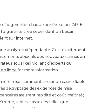
se d’augmenter chaque année ; selon l’ARJEL
ée fulgurante crée cependant un besoin
lent sur internet.
r une analyse indépendante. C’est exactement
assements objectifs des nouveaux casinos en
eur sous l’œil vigilant d’experts qui
 en ligne
for more information.
ière mise : comment choisir un casino fiable
ès décryptage des exigences de mise ;
ancaires assurent rapidité et coût maîtrisé ;
 Xtreme
, tables classiques telles que