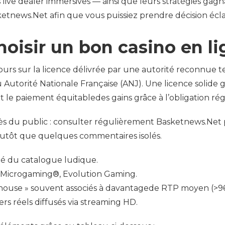
 live dealer immersives — ainsi que leurs stratégies ga
ketnews.Net afin que vous puissiez prendre décision écla
isir un bon casino en li
ours sur la licence délivrée par une autorité reconnue 
utorité Nationale Française (ANJ). Une licence solide g
le paiement équitabledes gains grâce à l’obligation ré
rès du public : consulter régulièrement Basketnews.Net
s plutôt que quelques commentaires isolés.
ité du catalogue ludique.
, Microgaming®, Evolution Gaming.
n‑house » souvent associés à davantagede RTP moyen (>9
ers réels diffusés via streaming HD.