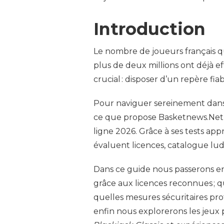
Introduction
Le nombre de joueurs français q
plus de deux millions ont déjà 
crucial : disposer d’un repère fia
Pour naviguer sereinement dans 
ce que propose Basketnews.Net :
ligne 2026. Grâce à ses tests ap
évaluent licences, catalogue lu
Dans ce guide nous passerons en 
grâce aux licences reconnues ; 
quelles mesures sécuritaires prot
enfin nous explorerons les jeux 