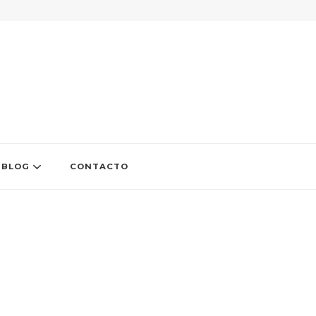
BLOG
CONTACTO