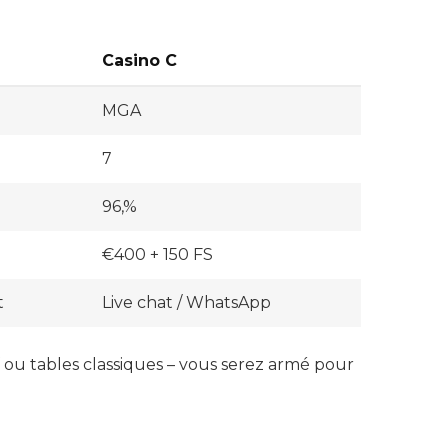
Casino C
MGA
7
96,%
€400 + 150 FS
t
Live chat / WhatsApp
 ou tables classiques – vous serez armé pour