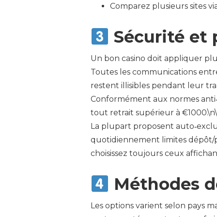
Comparez plusieurs sites vi
Sécurité et
Un bon casino doit appliquer plu
Toutes les communications entre
restent illisibles pendant leur t
Conformément aux normes anti‑bla
tout retrait supérieur à €1000.\
La plupart proposent auto‑exclus
quotidiennement limites dépôt/p
choisissez toujours ceux afficha
Méthodes de
Les options varient selon pays m