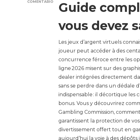
COMENTARIO
Guide comple
vous devez s
Les jeux d’argent virtuels conna
joueur peut accéder à des centai
concurrence féroce entre les opér
ligne 2026 misent sur des graphis
dealer intégrées directement da
sans se perdre dans un dédale d
indispensable : il décortique les 
bonus. Vous y découvrirez comme
Gambling Commission, comment lir
garantissent la protection de v
divertissement offert tout en ga
aujourd’hui la voie à des dépôts 