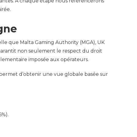
gnantes. À chaque étape nous référencerons
irée.
gne
telle que Malta Gaming Authority (MGA), UK
arantit non seulement le respect du droit
glementaire imposée aux opérateurs.
 permet d’obtenir une vue globale basée sur
6%).