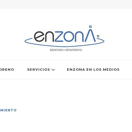
a en Valencia
cialista en alto rendimiento deportivo en Valencia
ORENO
SERVICIOS
ENZONA EN LOS MEDIOS
IMIENTO