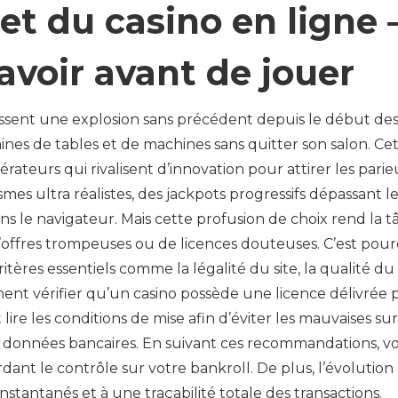
t du casino en ligne 
avoir avant de jouer
issent une explosion sans précédent depuis le début des 
nes de tables et de machines sans quitter son salon. Ce
ateurs qui rivalisent d’innovation pour attirer les parie
mes ultra réalistes, des jackpots progressifs dépassant le
ns le navigateur. Mais cette profusion de choix rend la
’offres trompeuses ou de licences douteuses. C’est pou
critères essentiels comme la légalité du site, la qualité d
nt vérifier qu’un casino possède une licence délivrée p
e les conditions de mise afin d’éviter les mauvaises sur
os données bancaires. En suivant ces recommandations, 
rdant le contrôle sur votre bankroll. De plus, l’évolutio
instantanés et à une traçabilité totale des transactions.