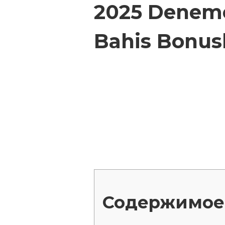
2025 Deneme
Bahis Bonusl
Содержимое