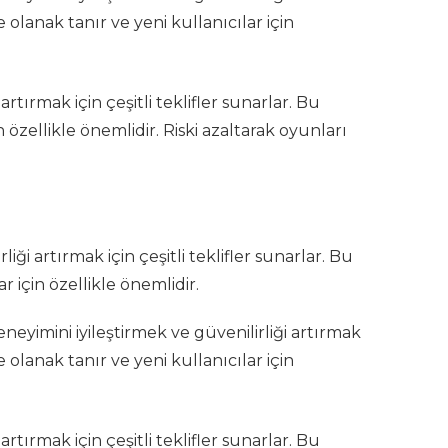
e olanak tanır ve yeni kullanıcılar için
tırmak için çeşitli teklifler sunarlar. Bu
 özellikle önemlidir. Riski azaltarak oyunları
ği artırmak için çeşitli teklifler sunarlar. Bu
 için özellikle önemlidir.
neyimini iyileştirmek ve güvenilirliği artırmak
e olanak tanır ve yeni kullanıcılar için
tırmak için çeşitli teklifler sunarlar. Bu