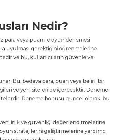
sları Nedir?
iz para veya puan ile oyun denemesi
llara uyulması gerektiğini öğrenmelerine
edir ve bu, kullanıcıların güvenle ve
nar. Bu, bedava para, puan veya belirli bir
ileri ve yeni siteleri de içerecektir. Deneme
 sitelerdir. Deneme bonusu guncel olarak, bu
enilirlik ve güvenliği değerlendirmelerine
oyun stratejilerini geliştirmelerine yardımcı
lmelerine olanak tanır.