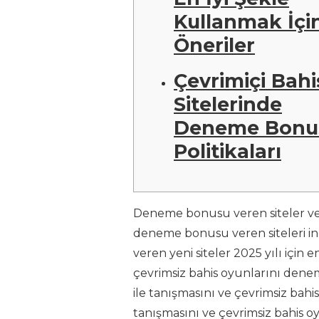
Kullanmak İçi
Öneriler
Çevrimiçi Bahi
Sitelerinde
Deneme Bonu
Politikaları
Deneme bonusu veren siteler ve 
deneme bonusu veren siteleri in
veren yeni siteler 2025 yılı için 
çevrimsiz bahis oyunlarını dene
ile tanışmasını ve çevrimsiz bahi
tanışmasını ve çevrimsiz bahis