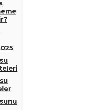
s
eneme
ir?
e
2025
su
teleri
su
eler
sunu