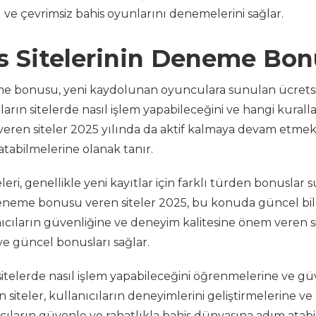
ı ve çevrimsiz bahis oyunlarını denemelerini sağlar.
s Sitelerinin Deneme Bonu
eme bonusu, yeni kaydolunan oyunculara sunulan ücrets
ların sitelerde nasıl işlem yapabileceğini ve hangi kura
ren siteler 2025 yılında da aktif kalmaya devam etmekt
atabilmelerine olanak tanır.
i, genellikle yeni kayıtlar için farklı türden bonuslar su
. Deneme bonusu veren siteler 2025, bu konuda güncel bilg
nıcıların güvenliğine ve deneyim kalitesine önem veren
e güncel bonusları sağlar.
telerde nasıl işlem yapabileceğini öğrenmelerine ve güv
siteler, kullanıcıların deneyimlerini geliştirmelerine ve 
ıcıların güvenle ve rahatlıkla bahis dünyasına adım atabi