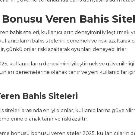
Bonusu Veren Bahis Sitel
ahis siteleri, kullanıcıların deneyimini iyileştirmek ve gü
anıcıların bahis sitelerini denemek ve riski azaltarak 
dir, çünkü onlar riski azaltarak oyunları deneyebilirler.
 kullanıcıların deneyimini iyileştirmek ve güvenilirliği a
unları denemelerine olanak tanır ve yeni kullanıcılar için
en Bahis Siteleri
teleri arasında en iyi olanlar, kullanıcılarına güvenilir 
melerine olanak tanır ve riski azaltır.
eneme bonusu
bonusu veren siteler 2025, kullanıcıların de