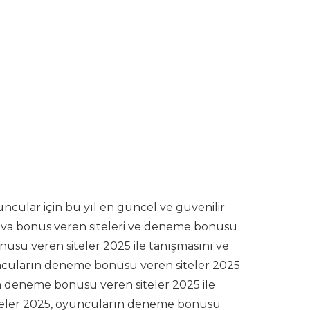
cular için bu yıl en güncel ve güvenilir
dava bonus veren siteleri ve deneme bonusu
 bonusu veren siteler 2025 ile tanışmasını ve
uncuların deneme bonusu veren siteler 2025
rın deneme bonusu veren siteler 2025 ile
iteler 2025, oyuncuların deneme bonusu