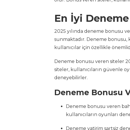
En İyi Deneme 
2025 yılında deneme bonusu veren b
sunmaktadır. Deneme bonusu, kull
kullanıcılar için özellikle önemli
Deneme bonusu veren siteler 2025,
siteler, kullanıcıların güvenle oy
deneyebilirler.
Deneme Bonusu Ver
Deneme bonusu veren bahis si
kullanıcıların oyunları dene
Deneme
yatirim sartsiz d