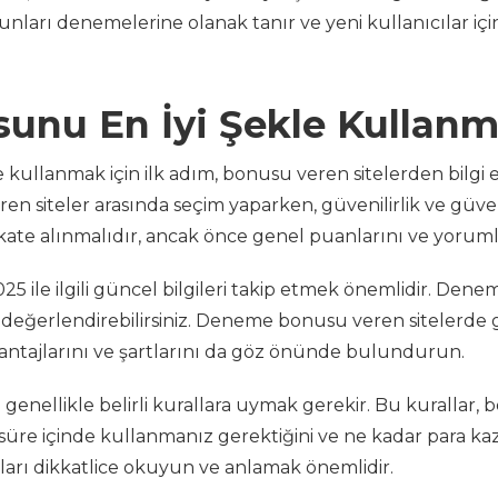
unları denemelerine olanak tanır ve yeni kullanıcılar için
nu En İyi Şekle Kullanma
kullanmak için ilk adım, bonusu veren sitelerden bilg
veren siteler arasında seçim yaparken, güvenilirlik ve 
kate alınmalıdır, ancak önce genel puanlarını ve yorumla
 ile ilgili güncel bilgileri takip etmek önemlidir. Den
i değerlendirebilirsiniz. Deneme bonusu veren sitelerde g
vantajlarını ve şartlarını da göz önünde bulundurun.
nellikle belirli kurallara uymak gerekir. Bu kurallar, 
 süre içinde kullanmanız gerektiğini ve ne kadar para ka
ları dikkatlice okuyun ve anlamak önemlidir.